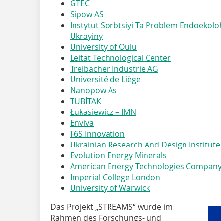
GTEC
Sipow AS
Instytut Sorbtsiyi Ta Problem Endoekolo
Ukrayiny
University of Oulu
Leitat Technological Center
Treibacher Industrie AG
Université de Liège
Nanopow As
TÜBİTAK
Łukasiewicz – IMN
Enviva
F6S Innovation
Ukrainian Research And Design Institut
Evolution Energy Minerals
American Energy Technologies Compan
Imperial College London
University of Warwick
Das Projekt „STREAMS“ wurde im
Rahmen des Forschungs- und