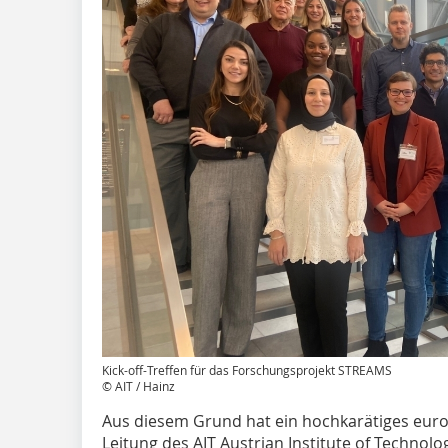
Kick-off-Treffen für das Forschungsprojekt STREAMS
© AIT / Hainz
Aus diesem Grund hat ein hochkarätiges eur
Leitung des AIT Austrian Institute of Techno