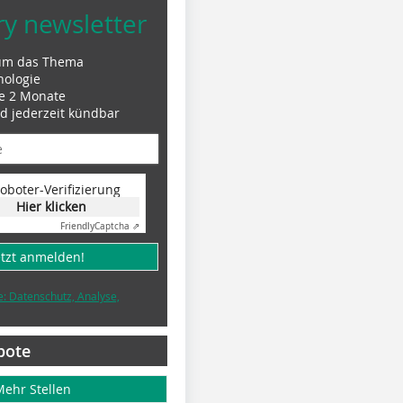
ry newsletter
um das Thema
nologie
le 2 Monate
nd jederzeit kündbar
oboter-Verifizierung
Hier klicken
Friendly
Captcha ⇗
etzt anmelden!
e: Datenschutz, Analyse,
bote
Mehr Stellen