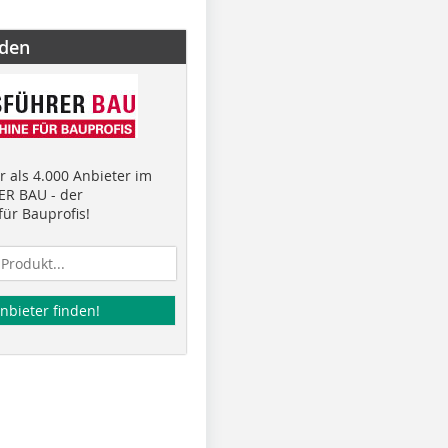
nden
 als 4.000 Anbieter im
R BAU - der
ür Bauprofis!
nbieter finden!