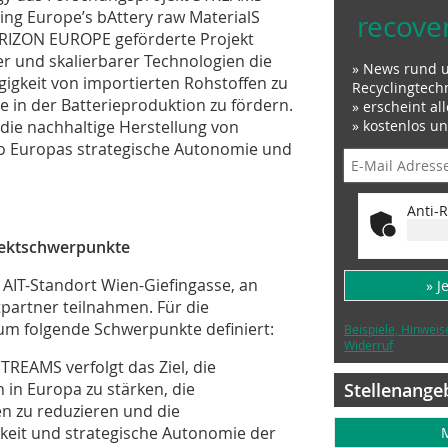
cing Europe’s bAttery raw MaterialS
recove
ORIZON EUROPE geförderte Projekt
ler und skalierbarer Technologien die
» News rund 
gigkeit von importierten Rohstoffen zu
Recyclingtech
e in der Batterieproduktion zu fördern.
» erscheint al
» kostenlos u
ie nachhaltige Herstellung von
o Europas strategische Autonomie und
Anti-R
ojektschwerpunkte
 AIT-Standort Wien-Giefingasse, an
» J
partner teilnahmen. Für die
m folgende Schwerpunkte definiert:
Beispiele, Hinweis
Widerruf
TREAMS verfolgt das Ziel, die
Stellenange
 in Europa zu stärken, die
n zu reduzieren und die
keit und strategische Autonomie der