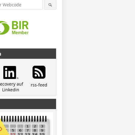
a
recovery auf
rss-feed
Linkedin