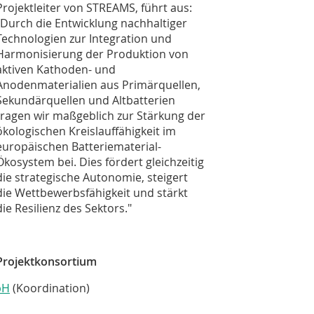
Projektleiter von STREAMS, führt aus:
„Durch die Entwicklung nachhaltiger
Technologien zur Integration und
Harmonisierung der Produktion von
aktiven Kathoden- und
Anodenmaterialien aus Primärquellen,
Sekundärquellen und Altbatterien
tragen wir maßgeblich zur Stärkung der
ökologischen Kreislauffähigkeit im
europäischen Batteriematerial-
Ökosystem bei. Dies fördert gleichzeitig
die strategische Autonomie, steigert
die Wettbewerbsfähigkeit und stärkt
die Resilienz des Sektors."
Projektkonsortium
bH
(Koordination)