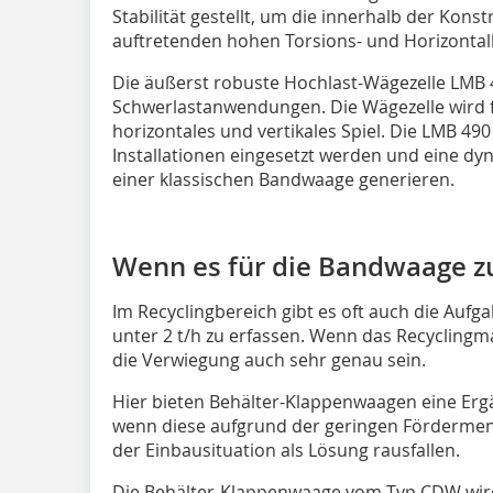
Stabilität gestellt, um die innerhalb der Kon
auftretenden hohen Torsions- und Horizonta
Die äußerst robuste Hochlast-Wägezelle LMB 49
Schwerlastanwendungen. Die Wägezelle wird fe
horizontales und vertikales Spiel. Die LMB 49
Installationen eingesetzt werden und eine d
einer klassischen Bandwaage generieren.
Wenn es für die Bandwaage zu
Im Recyclingbereich gibt es oft auch die Aufg
unter 2 t/h zu erfassen. Wenn das Recyclingmat
die Verwiegung auch sehr genau sein.
Hier bieten Behälter-Klappenwaagen eine Er
wenn diese aufgrund der geringen Fördermen
der Einbausituation als Lösung rausfallen.
Die Behälter-Klappenwaage vom Typ CDW wir