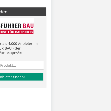
nden
 als 4.000 Anbieter im
R BAU - der
ür Bauprofis!
nbieter finden!