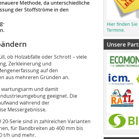
genauere Methode, da unterschiedliche
assung der Stoffströme in den
g-
Hier finden Sie
n.
Termine.
bändern
Unsere Part
l, ob Holzabfälle oder Schrott – viele
ung, Zerkleinerung und
Mengenerfassung auf den
en aus mehreren Gründen an.
d wartungsarm und damit
 Industrieumgebung geeignet. Die
saufwand während der
zise Messergebnisse.
0-Serie sind in zahlreichen Varianten
onen, für Bandbreiten ab 400 mm bis
0 t/h und mehr.