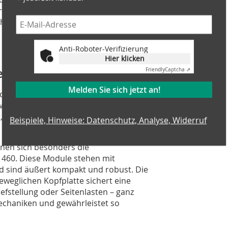
r auf, wo es verwogen wird. Diese
r hohe Messgenauigkeit von < +/- 1 %.
im Wertstoffbereich eingesetzt.
Anti-Roboter-Verifizierung
Hier klicken
en und Containern
Friendly
Captcha ⇗
Melden Sie sich jetzt an!
r für Container, in denen Abfälle
wiegung gewünscht. Einerseits sollen
, anderseits auch die Überfüllung des
Beispiele, Hinweise: Datenschutz, Analyse, Widerruf
nen sich besonders die
460. Diese Module stehen mit
nd sind äußert kompakt und robust. Die
eweglichen Kopfplatte sichert eine
iefstellung oder Seitenlasten – ganz
echaniken und gewährleistet so