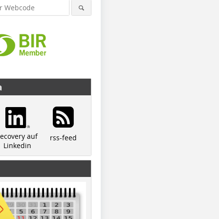
a
recovery auf
rss-feed
Linkedin