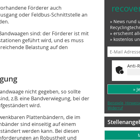
recove
 vorhandene Förderer auch
sgang oder Feldbus-Schnittstelle an
den.
» News rund 
Recyclingtech
Bandwaagen sind: der Förderer ist mit
» erscheint al
» kostenlos u
stationen geführt wird, und es muss
sreichende Belastung auf den
Anti-R
egung
» J
andwaage nicht gegeben, so sollte
ind, z.B. eine Bandverwiegung, bei der
Beispiele, Hinweis
fgeständert wird.
Widerruf
hwenkbaren Plattenbändern, die im
Stellenange
enbänder sind einseitig auf einem
eständert werden kann. Bei diesen
Anforderungen an Robustheit und