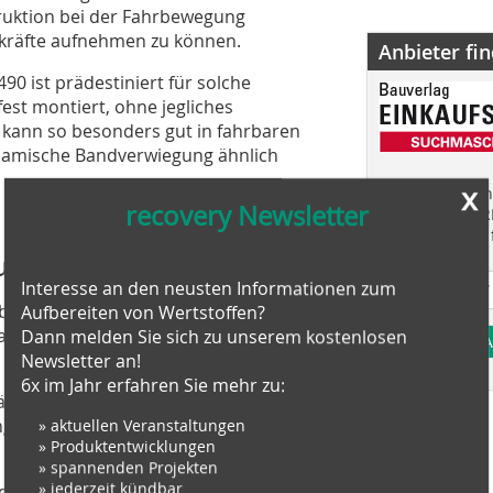
struktion bei der Fahrbewegung
lkräfte aufnehmen zu können.
Anbieter fi
0 ist prädestiniert für solche
st montiert, ohne jegliches
0 kann so besonders gut in fahrbaren
ynamische Bandverwiegung ähnlich
x
Finden Sie mehr
recovery Newsletter
EINKAUFSFÜHRE
Suchmaschine f
 wenig ist
Interesse an den neusten Informationen zum
abe, Stoffströme auf Förderern von
Aufbereiten von Wertstoffen?
erial dann noch sehr wertvoll ist, soll
Dann melden Sie sich zu unserem kostenlosen
A
Newsletter an!
6x im Jahr erfahren Sie mehr zu:
gänzung zu klassischen Bandwaagen,
gen, der Schüttgut-Eigenschaften oder
» aktuellen Veranstaltungen
» Produktentwicklungen
» spannenden Projekten
» jederzeit kündbar
d am Abwurfpunkt eines Förderbandes