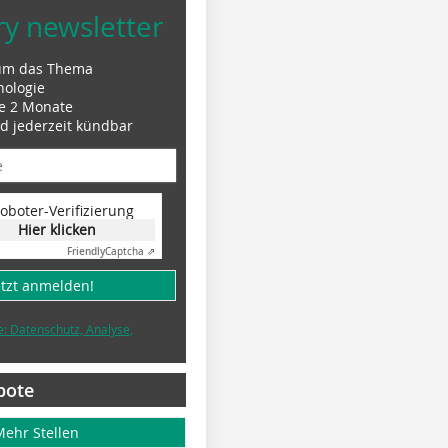
ry newsletter
um das Thema
nologie
le 2 Monate
nd jederzeit kündbar
oboter-Verifizierung
Hier klicken
Friendly
Captcha ⇗
etzt anmelden!
e: Datenschutz, Analyse,
bote
Mehr Stellen