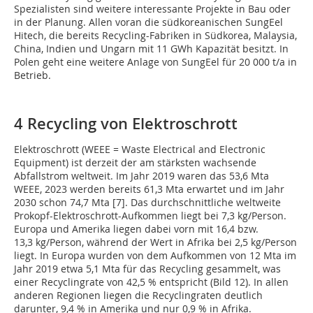
Spezialisten sind weitere interessante Projekte in Bau oder
in der Planung. Allen voran die südkoreanischen SungEel
Hitech, die bereits Recycling-Fabriken in Südkorea, Malaysia,
China, Indien und Ungarn mit 11 GWh Kapazität besitzt. In
Polen geht eine weitere Anlage von SungEel für 20 000 t/a in
Betrieb.
4 Recycling von Elektroschrott
Elektroschrott (WEEE = Waste Electrical and Electronic
Equipment) ist derzeit der am stärksten wachsende
Abfallstrom weltweit. Im Jahr 2019 waren das 53,6 Mta
WEEE, 2023 werden bereits 61,3 Mta erwartet und im Jahr
2030 schon 74,7 Mta [7]. Das durchschnittliche weltweite
Prokopf-Elektroschrott-Aufkommen liegt bei 7,3 kg/Person.
Europa und Amerika liegen dabei vorn mit 16,4 bzw.
13,3 kg/Person, während der Wert in Afrika bei 2,5 kg/Person
liegt. In Europa wurden von dem Aufkommen von 12 Mta im
Jahr 2019 etwa 5,1 Mta für das Recycling gesammelt, was
einer Recyclingrate von 42,5 % entspricht (Bild 12). In allen
anderen Regionen liegen die Recyclingraten deutlich
darunter, 9,4 % in Amerika und nur 0,9 % in Afrika.