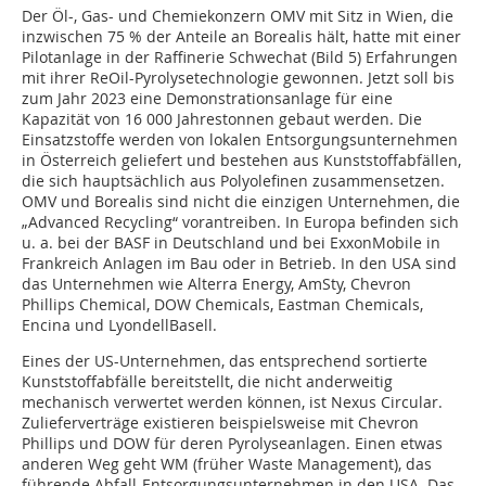
Der Öl-, Gas- und Chemiekonzern OMV mit Sitz in Wien, die
inzwischen 75 % der Anteile an Borealis hält, hatte mit einer
Pilotanlage in der Raffinerie Schwechat (Bild 5) Erfahrungen
mit ihrer ReOil-Pyrolysetechnologie gewonnen. Jetzt soll bis
zum Jahr 2023 eine Demonstrationsanlage für eine
Kapazität von 16 000 Jahrestonnen gebaut werden. Die
Einsatzstoffe werden von lokalen Entsorgungsunternehmen
in Österreich geliefert und bestehen aus Kunststoffabfällen,
die sich hauptsächlich aus Polyolefinen zusammensetzen.
OMV und Borealis sind nicht die einzigen Unternehmen, die
„Advanced Recycling“ vorantreiben. In Europa befinden sich
u. a. bei der BASF in Deutschland und bei ExxonMobile in
Frankreich Anlagen im Bau oder in Betrieb. In den USA sind
das Unternehmen wie Alterra Energy, AmSty, Chevron
Phillips Chemical, DOW Chemicals, Eastman Chemicals,
Encina und LyondellBasell.
Eines der US-Unternehmen, das entsprechend sortierte
Kunststoffabfälle bereitstellt, die nicht anderweitig
mechanisch verwertet werden können, ist Nexus Circular.
Zulieferverträge existieren beispielsweise mit Chevron
Phillips und DOW für deren Pyrolyseanlagen. Einen etwas
anderen Weg geht WM (früher Waste Management), das
führende Abfall-Entsorgungsunternehmen in den USA. Das