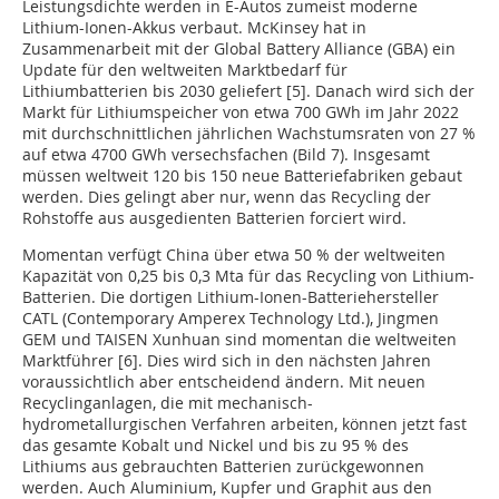
Leistungsdichte werden in E-Autos zumeist moderne
Lithium-Ionen-Akkus verbaut. McKinsey hat in
Zusammenarbeit mit der Global Battery Alliance (GBA) ein
Update für den weltweiten Marktbedarf für
Lithiumbatterien bis 2030 geliefert [5]. Danach wird sich der
Markt für Lithiumspeicher von etwa 700 GWh im Jahr 2022
mit durchschnittlichen jährlichen Wachstumsraten von 27 %
auf etwa 4700 GWh versechsfachen (Bild 7). Insgesamt
müssen weltweit 120 bis 150 neue Batteriefabriken gebaut
werden. Dies gelingt aber nur, wenn das Recycling der
Rohstoffe aus ausgedienten Batterien forciert wird.
Momentan verfügt China über etwa 50 % der weltweiten
Kapazität von 0,25 bis 0,3 Mta für das Recycling von Lithium-
Batterien. Die dortigen Lithium-Ionen-Batteriehersteller
CATL (Contemporary Amperex Technology Ltd.), Jingmen
GEM und TAISEN Xunhuan sind momentan die weltweiten
Marktführer [6]. Dies wird sich in den nächsten Jahren
voraussichtlich aber entscheidend ändern. Mit neuen
Recyclinganlagen, die mit mechanisch-
hydrometallurgischen Verfahren arbeiten, können jetzt fast
das gesamte Kobalt und Nickel und bis zu 95 % des
Lithiums aus gebrauchten Batterien zurückgewonnen
werden. Auch Aluminium, Kupfer und Graphit aus den