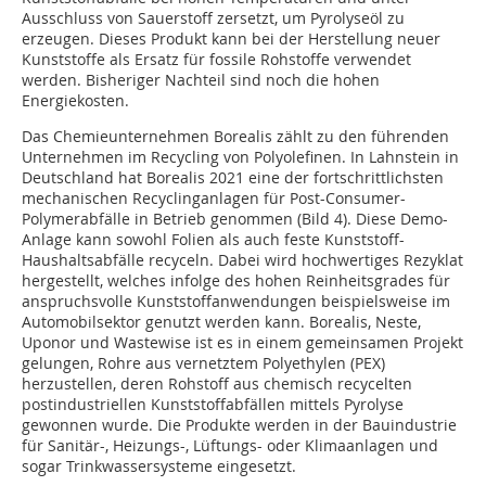
Ausschluss von Sauerstoff zersetzt, um Pyrolyseöl zu
erzeugen. Dieses Produkt kann bei der Herstellung neuer
Kunststoffe als Ersatz für fossile Rohstoffe verwendet
werden. Bisheriger Nachteil sind noch die hohen
Energiekosten.
Das Chemieunternehmen Borealis zählt zu den führenden
Unternehmen im Recycling von Polyolefinen. In Lahnstein in
Deutschland hat Borealis 2021 eine der fortschrittlichsten
mechanischen Recyclinganlagen für Post-Consumer-
Polymerabfälle in Betrieb genommen (Bild 4). Diese Demo-
Anlage kann sowohl Folien als auch feste Kunststoff-
Haushaltsabfälle recyceln. Dabei wird hochwertiges Rezyklat
hergestellt, welches infolge des hohen Reinheitsgrades für
anspruchsvolle Kunststoffanwendungen beispielsweise im
Automobilsektor genutzt werden kann. Borealis, Neste,
Uponor und Wastewise ist es in einem gemeinsamen Projekt
gelungen, Rohre aus vernetztem Polyethylen (PEX)
herzustellen, deren Rohstoff aus chemisch recycelten
postindustriellen Kunststoffabfällen mittels Pyrolyse
gewonnen wurde. Die Produkte werden in der Bauindustrie
für Sanitär-, Heizungs-, Lüftungs- oder Klimaanlagen und
sogar Trinkwassersysteme eingesetzt.