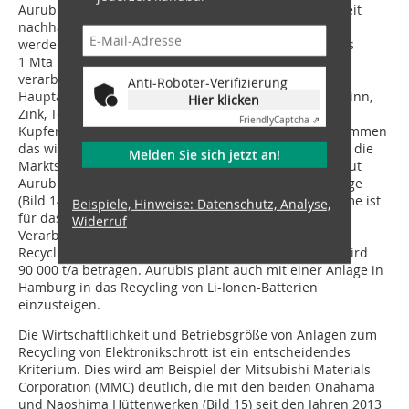
Aurubis mit Sitz in Hamburg betreibt eines der weltweit
nachhaltigsten integrierten Hüttennetzwerke. Jährlich
werden in dem europäischen Hüttenverbund mehr als
1 Mta kupfer- und metallhaltige Recyclingprodukte
verarbeitet und daraus neue Metalle gewonnen. Das
Anti-Roboter-Verifizierung
Hauptaugenmerk liegt dabei auf Kupfer, Nickel, Blei, Zinn,
Hier klicken
Zink, Tellur und Edelmetalle. Elektroschrott ist neben
Friendly
Captcha ⇗
Kupferschrott, Blisterkupfer und verschiedenen Schlämmen
das wichtigste Eingangsprodukt für das Recycling. Um die
Melden Sie sich jetzt an!
Marktstellung auf den Weltmärkten zu verbessern, baut
Aurubis für 300 Mio. € eine Multimetall-Recyclinganlage
(Bild 14) in Richmond, Georgia/USA. Die Inbetriebnahme ist
Beispiele, Hinweise: Datenschutz, Analyse,
für das 1. HJ 2024 geplant. Die jährliche
Widerruf
Verarbeitungskapazität für komplexes metallhaltiges
Recyclingmaterial wie Elektro- und Elektronikschrott wird
90 000 t/a betragen. Aurubis plant auch mit einer Anlage in
Hamburg in das Recycling von Li-Ionen-Batterien
einzusteigen.
Die Wirtschaftlichkeit und Betriebsgröße von Anlagen zum
Recycling von Elektronikschrott ist ein entscheidendes
Kriterium. Dies wird am Beispiel der Mitsubishi Materials
Corporation (MMC) deutlich, die mit den beiden Onahama
und Naoshima Hüttenwerken (Bild 15) seit den Jahren 2013