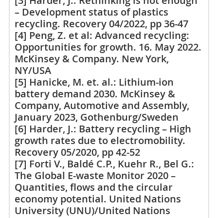
[3] Harder, J.: Rethinking is not enough
– Development status of plastics
recycling. Recovery 04/2022, pp 36-47
[4] Peng, Z. et al: Advanced recycling:
Opportunities for growth. 16. May 2022.
McKinsey & Company. New York,
NY/USA
[5] Hanicke, M. et. al.: Lithium-ion
battery demand 2030. McKinsey &
Company, Automotive and Assembly,
January 2023, Gothenburg/Sweden
[6] Harder, J.: Battery recycling – High
growth rates due to electromobility.
Recovery 05/2020, pp 42-52
[7] Forti V., Baldé C.P., Kuehr R., Bel G.:
The Global E-waste Monitor 2020 –
Quantities, flows and the circular
economy potential. United Nations
University (UNU)/United Nations