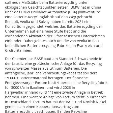
soll neue Maßstäbe beim Batterierecycling unter
ökologischen Gesichtspunkten setzen. BMW hat in China
über das BMW Brilliance Automotive (BBA) Joint-Venture
eine Batterie-Recyclingfabrik auf den Weg gebracht.
Renault, Veolia und Solvay haben bereits 2021 ein
Konsortium gegründet, welches das Batterierecycling der
Unternehmen auf eine neue Stufe hebt und die
vorhandenen Aktivtäten der 3 französischen Unternehmen
einbindet. Dabei geht es auch um die von Veolia in Bau
befindlichen Batterierecycling-Fabriken in Frankreich und
Großbritannien.
Der Chemieriese BASF baut am Standort Schwarzheide in
der Lausitz eine großtechnische Anlage für das Recycling
von schwarzer Masse aus Lithium-Batterien. Die
anfängliche, jährliche Verarbeitungskapazität soll dort
15 000 t Batteriematerial betragen. Der finnische
Energieversorger Fortum besitzt bereits eine Recyclingfabrik
für 3000 t/a in Ikaalinen und wird 2023 in
Harjavalta/Finnland (Bild 11) eine zweite Anlage in Betrieb
nehmen. Eine weitere Anlage von Fortum steht in Kirchardt
in Deutschland. Fortum hat mit der BASF und Norilsk Nickel
gemeinsam einen Kooperationsvertrag zum
Batterierecycling geschlossen. Bei den Recycling-