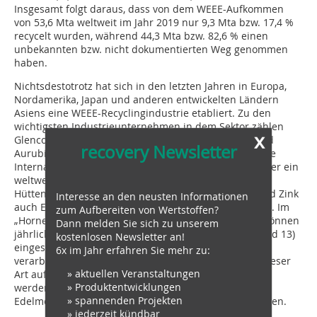
Insgesamt folgt daraus, dass von dem WEEE-Aufkommen
von 53,6 Mta weltweit im Jahr 2019 nur 9,3 Mta bzw. 17,4 %
recycelt wurden, während 44,3 Mta bzw. 82,6 % einen
unbekannten bzw. nicht dokumentierten Weg genommen
haben.
Nichtsdestotrotz hat sich in den letzten Jahren in Europa,
Nordamerika, Japan und anderen entwickelten Ländern
Asiens eine WEEE-Recyclingindustrie etabliert. Zu den
wichtigsten Industrieunternehmen in dem Sektor zählen
x
Glencore, Mitsubishi Materials Corporation (MMC) und
recovery Newsletter
Aurubis, die allesamt Hüttenwerke betreiben. Glencore
International mit Firmensitz in der Schweiz verfügt über ein
weltweites Netzwerk von Recyclingeinrichtungen und
Hüttenwerken, in denen neben Kupfer, Nickel, Blei und Zink
Interesse an den neusten Informationen
auch Elektroschrott und Batteriematerial recycelt wird. Im
zum Aufbereiten von Wertstoffen?
„Horne-Smelter“ in der Nähe von Québec in Kanada können
Dann melden Sie sich zu unserem
jährlich bis zu 0,84 Mta Kupfer- und Elektroschrott (Bild 13)
kostenlosen Newsletter an!
eingeschmolzen und zu 99,1 % reinem Anodenkupfer
6x im Jahr erfahren Sie mehr zu:
verarbeitet werden. Dies ist die wohl größte Anlage dieser
» aktuellen Veranstaltungen
Art auf der Welt. Neben den obengenannten Metallen
» Produktentwicklungen
werden von Glencore aus dem Elektroschrott auch die
» spannenden Projekten
Edelmetalle Gold, Silber, Platin und Palladium gewonnen.
» jederzeit kündbar