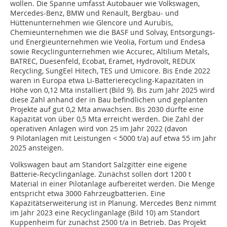
wollen. Die Spanne umfasst Autobauer wie Volkswagen,
Mercedes-Benz, BMW und Renault, Bergbau- und
Hüttenunternehmen wie Glencore und Aurubis,
Chemieunternehmen wie die BASF und Solvay, Entsorgungs-
und Energieunternehmen wie Veolia, Fortum und Endesa
sowie Recyclingunternehmen wie Accurec, Altilium Metals,
BATREC, Duesenfeld, Ecobat, Eramet, Hydrovolt, REDUX
Recycling, SungEel Hitech, TES und Umicore. Bis Ende 2022
waren in Europa etwa Li-Batterierecycling-Kapazitäten in
Höhe von 0,12 Mta installiert (Bild 9). Bis zum Jahr 2025 wird
diese Zahl anhand der in Bau befindlichen und geplanten
Projekte auf gut 0,2 Mta anwachsen. Bis 2030 dürfte eine
Kapazität von über 0,5 Mta erreicht werden. Die Zahl der
operativen Anlagen wird von 25 im Jahr 2022 (davon
9 Pilotanlagen mit Leistungen < 5000 t/a) auf etwa 55 im Jahr
2025 ansteigen.
Volkswagen baut am Standort Salzgitter eine eigene
Batterie-Recyclinganlage. Zunächst sollen dort 1200 t
Material in einer Pilotanlage aufbereitet werden. Die Menge
entspricht etwa 3000 Fahrzeugbatterien. Eine
Kapazitätserweiterung ist in Planung. Mercedes Benz nimmt
im Jahr 2023 eine Recyclinganlage (Bild 10) am Standort
Kuppenheim für zunächst 2500 t/a in Betrieb. Das Projekt