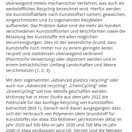
überwiegend mittels mechanischer Verfahren, was auch als
werkstoffliches Recycling bezeichnet wird. Hierfür werden
die Kunststoffabfälle nach Kunststoffart sortiert, gewaschen,
eingeschmolzen und zu sogenannten Rezyklaten
aufbereitet. Das Problem dabei sind die mehr als hundert
verschiedenen Kunststoffsorten und Mischformen sowie die
Belastung der Kunststoffe mit allen möglichen
Verunreinigungen. Dies ist der wesentliche Grund, dass
Kunststoffe noch immer nur zu einem geringen Anteil
recycelt und stattdessen überwiegend verbrannt
(thermische Verwertung) oder deponiert werden und in
einem beträchtlichen Umfang Landschaften und Meere
verschmutzen [1; 2; 3].
Mit dem sogenannten „Advanced plastics recycling“ oder
auch nur „Advanced recycling“, „ChemCycling“ oder
„GreenCycling“ soll hier Abhilfe geschaffen werden.
McKinsey hat in einer Studie aus dem Jahr 2022 die
Potenziale für das künftige Recycling von Kunststoffen
betrachtet (Bild 1). Danach wird davon ausgegangen, dass
sich der Verbrauch von Polymeren (dem Grundstoff für
Kunststoffe) von etwa 350 Millionen Jahrestonnen (Mta) im
Jahr 2020 auf 500 Mta im Jahr 2030 und 700 Mta im Jahr
2040 in etwa verdoppeln wird [4]. Derzeit sind die Mengen