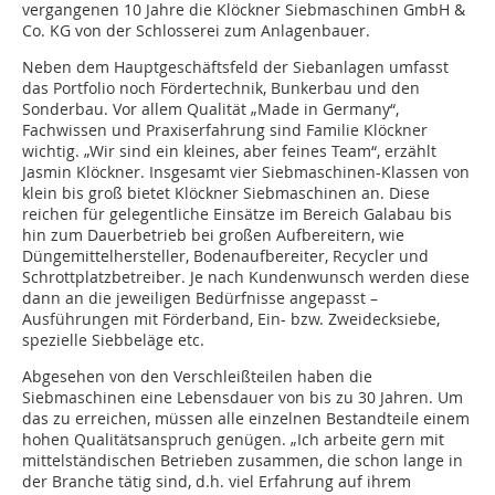
vergangenen 10 Jahre die Klöckner Siebmaschinen GmbH &
Co. KG von der Schlosserei zum Anlagenbauer.
Neben dem Hauptgeschäftsfeld der Siebanlagen umfasst
das Portfolio noch Fördertechnik, Bunkerbau und den
Sonderbau. Vor allem Qualität „Made in Germany“,
Fachwissen und Praxiserfahrung sind Familie Klöckner
wichtig. „Wir sind ein kleines, aber feines Team“, erzählt
Jasmin Klöckner. Insgesamt vier Siebmaschinen-Klassen von
klein bis groß bietet Klöckner Siebmaschinen an. Diese
reichen für gelegentliche Einsätze im Bereich Galabau bis
hin zum Dauerbetrieb bei großen Aufbereitern, wie
Düngemittelhersteller, Bodenaufbereiter, Recycler und
Schrottplatzbetreiber. Je nach Kundenwunsch werden diese
dann an die jeweiligen Bedürfnisse angepasst –
Ausführungen mit Förderband, Ein- bzw. Zweidecksiebe,
spezielle Siebbeläge etc.
Abgesehen von den Verschleißteilen haben die
Siebmaschinen eine Lebensdauer von bis zu 30 Jahren. Um
das zu erreichen, müssen alle einzelnen Bestandteile einem
hohen Qualitätsanspruch genügen. „Ich arbeite gern mit
mittelständischen Betrieben zusammen, die schon lange in
der Branche tätig sind, d.h. viel Erfahrung auf ihrem