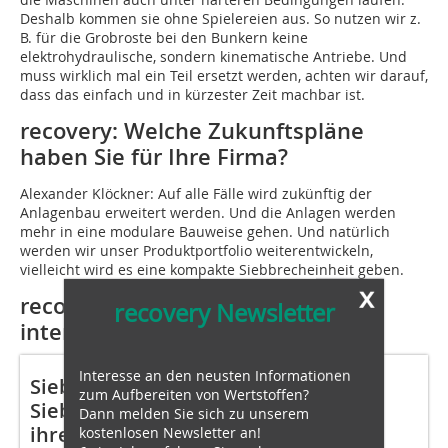
Deshalb kommen sie ohne Spielereien aus. So nutzen wir z.
B. für die Grobroste bei den Bunkern keine
elektrohydraulische, sondern kinematische Antriebe. Und
muss wirklich mal ein Teil ersetzt werden, achten wir darauf,
dass das einfach und in kürzester Zeit machbar ist.
recovery: Welche Zukunftspläne
haben Sie für Ihre Firma?
Alexander Klöckner: Auf alle Fälle wird zukünftig der
Anlagenbau erweitert werden. Und die Anlagen werden
mehr in eine modulare Bauweise gehen. Und natürlich
werden wir unser Produktportfolio weiterentwickeln,
vielleicht wird es eine kompakte Siebbrecheinheit geben.
x
recovery: Vielen Dank für das
recovery Newsletter
interessante Gespräch!
Interesse an den neusten Informationen
Siebanlagen der Klöckner
zum Aufbereiten von Wertstoffen?
Siebmaschinen GmbH & Co. KG und
Dann melden Sie sich zu unserem
ihre Hauptanwendungsbereiche
kostenlosen Newsletter an!