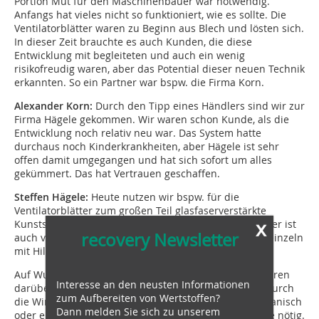
Portion Mut für den Maschinenbauer war notwendig.
Anfangs hat vieles nicht so funktioniert, wie es sollte. Die
Ventilatorblätter waren zu Beginn aus Blech und lösten sich.
In dieser Zeit brauchte es auch Kunden, die diese
Entwicklung mit begleiteten und auch ein wenig
risikofreudig waren, aber das Potential dieser neuen Technik
erkannten. So ein Partner war bspw. die Firma Korn.
Alexander Korn:
Durch den Tipp eines Händlers sind wir zur
Firma Hägele gekommen. Wir waren schon Kunde, als die
Entwicklung noch relativ neu war. Das System hatte
durchaus noch Kinderkrankheiten, aber Hägele ist sehr
offen damit umgegangen und hat sich sofort um alles
gekümmert. Das hat Vertrauen geschaffen.
Steffen Hägele:
Heute nutzen wir bspw. für die
Ventilatorblätter zum großen Teil glasfaserverstärkte
x
Kunststoffe, die jeweilige Zusammensetzung der Blätter ist
recovery Newsletter
auch vom Einsatzgebiet abhängig – die können auch einzeln
mit Hilfe eines Reparatursets ausgetauscht werden.
Auf Wunsch verfügen die modernen Cleanfix Ventilatoren
Interesse an den neusten Informationen
darüber hinaus über eine Kühlleistungsanpassung. Durch
zum Aufbereiten von Wertstoffen?
die Winkelverstellung der Flügelblätter (thermo‑mechanisch
Dann melden Sie sich zu unserem
oder elektronisch), wird nur so viel Luft angezogen wie nötig.