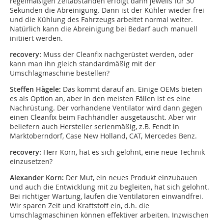
regelmäßigen Zeitabständen erfolgt dann jeweils für 30
Sekunden die Abreinigung. Dann ist der Kühler wieder frei
und die Kühlung des Fahrzeugs arbeitet normal weiter.
Natürlich kann die Abreinigung bei Bedarf auch manuell
initiiert werden.
recovery:
Muss der Cleanfix nachgerüstet werden, oder
kann man ihn gleich standardmäßig mit der
Umschlagmaschine bestellen?
Steffen Hägele:
Das kommt darauf an. Einige OEMs bieten
es als Option an, aber in den meisten Fällen ist es eine
Nachrüstung. Der vorhandene Ventilator wird dann gegen
einen Cleanfix beim Fachhändler ausgetauscht. Aber wir
beliefern auch Hersteller serienmäßig, z.B. Fendt in
Marktoberndorf, Case New Holland, CAT, Mercedes Benz.
recovery:
Herr Korn, hat es sich gelohnt, eine neue Technik
einzusetzen?
Alexander Korn:
Der Mut, ein neues Produkt einzubauen
und auch die Entwicklung mit zu begleiten, hat sich gelohnt.
Bei richtiger Wartung, laufen die Ventilatoren einwandfrei.
Wir sparen Zeit und Kraftstoff ein, d.h. die
Umschlagmaschinen können effektiver arbeiten. Inzwischen