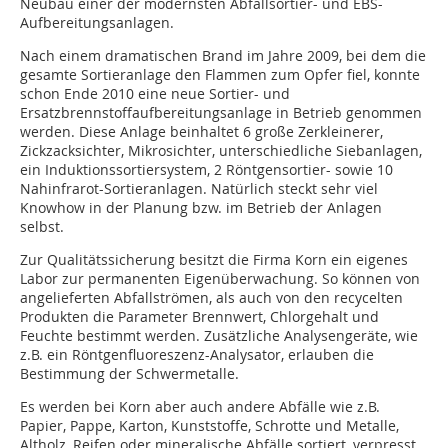
Neubau einer der modernsten Abfallsortier- und EBS-
Aufbereitungsanlagen.
Nach einem dramatischen Brand im Jahre 2009, bei dem die
gesamte Sortieranlage den Flammen zum Opfer fiel, konnte
schon Ende 2010 eine neue Sortier- und
Ersatzbrennstoffaufbereitungsanlage in Betrieb genommen
werden. Diese Anlage beinhaltet 6 große Zerkleinerer,
Zickzacksichter, Mikrosichter, unterschiedliche Siebanlagen,
ein Induktionssortiersystem, 2 Röntgensortier- sowie 10
Nahinfrarot-Sortieranlagen. Natürlich steckt sehr viel
Knowhow in der Planung bzw. im Betrieb der Anlagen
selbst.
Zur Qualitätssicherung besitzt die Firma Korn ein eigenes
Labor zur permanenten Eigenüberwachung. So können von
angelieferten Abfallströmen, als auch von den recycelten
Produkten die Parameter Brennwert, Chlorgehalt und
Feuchte bestimmt werden. Zusätzliche Analysengeräte, wie
z.B. ein Röntgenfluoreszenz-Analysator, erlauben die
Bestimmung der Schwermetalle.
Es werden bei Korn aber auch andere Abfälle wie z.B.
Papier, Pappe, Karton, Kunststoffe, Schrotte und Metalle,
Altholz, Reifen oder mineralische Abfälle sortiert, verpresst