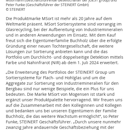
Moormann (Geschäftsführende Gesellschafter der JOEST group) und
Peter Funke (Geschäftsführer der STEINERT GmbH)
© STEINERT
Die Produktmarke MSort ist mehr als 20 Jahre auf dem
Weltmarkt präsent. MSort Sortiersysteme sind vorrangig im
Glasrecycling, bei der Aufbereitung von Industriemineralien
und in anderen Anwendungen im Einsatz. Mit dem Kauf
freut sich die Eigentümerfamilie Buchholz über die erfolgte
Gründung einer neuen Tochtergesellschaft, die weitere
Lösungen zur Sortierung anbieten kann und die das
Portfolio um Durchlicht- und doppelseitige Detektion mittels
Farbe und Nahinfrarot (NIR) ab dem 1. Juli 2024 erweitert.
„Die Erweiterung des Portfolios der STEINERT Group um
Sortiersysteme für Flach- und Hohlglas und um die
Aggregate zur Sortierung von Industriemineralien für den
Bergbau sind nur wenige Beispiele, die ein Plus für uns
bedeuten. Die Marke MSort von Mogensen ist stark und
ergänzt unser Produktpalette hervorragend. Wir freuen uns
auf die Zusammenarbeit mit den Kolleginnen und Kollegen
und bedanken uns bei unseren Eigentümern der Familie
Buchholz, die das weitere Wachstum ermöglicht“, so Peter
Funke, STEINERT Geschäftsführer. „Durch unsere nunmehr
zwanzig Jahre andauernde Geschäftsbeziehung mit der