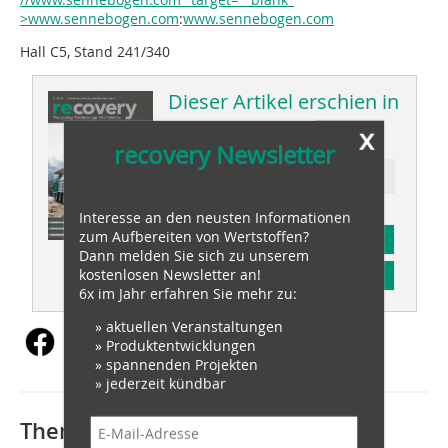
>www.sennebogen.com
:
www.sennebogen.com
Hall C5, Stand 241/340
Dieser Artikel erschien in
x
recovery 02/2018
recovery Newsletter
Ressort: recovery special
Interesse an den neusten Informationen
zum Aufbereiten von Wertstoffen?
Abonnement
Dann melden Sie sich zu unserem
kostenlosen Newsletter an!
Inhaltsverzeichnis
6x im Jahr erfahren Sie mehr zu:
» aktuellen Veranstaltungen
» Produktentwicklungen
» spannenden Projekten
» jederzeit kündbar
Thematisch passende Artikel: