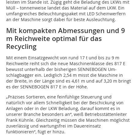
leisten im Stande ist. Zügig geht die Beladung des LKWs mit
Müll – tonnenweise landet das Material auf dem LKW. Ein
umfangreiches Beleuchtungspaket mit LED Scheinwerfern
an der Maschine sorgt dabei für beste Ausleuchtung.
Mit kompakten Abmessungen und 9
m Reichweite optimal für das
Recycling
Mit einem Einsatzgewicht von rund 17 t und bis zu 9 m
Reichweite reiht sich die neue Maschinenklasse des 817 E
bewusst unterhalb der bisherigen SENNEBOGEN Um­­
schlagbagger ein. Lediglich 2,54 m misst die Maschine in
der Breite, in der Länge sind es 4,61 m und auf 3,20 m bringt
es der SENNEBOGEN 817 E in der Höhe.
„Präzises Sortieren, eine feinfühlige Steuerung und
natürlich vor allem Schnelligkeit bei der Beschickung von
Anlagen oder in der LKW Beladung, darauf kommt es in
unserer Branche besonders an“, weiß Betriebsstättenleiter
Frank Kühnle. Gleichzeitig müssen die Maschinen möglichst
zuverlässig und wartungsfrei im Dauereinsatz
funktionieren“, fügt er hinzu.