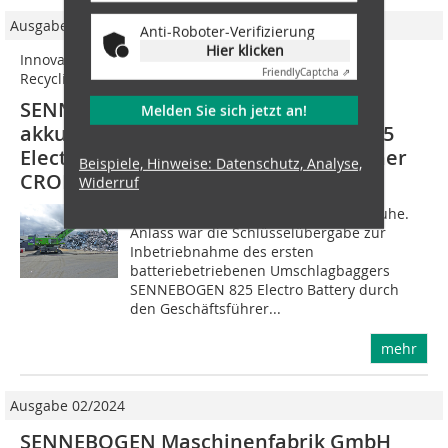
Ausgabe 06/2022
Anti-Roboter-Verifizierung
Hier klicken
Innovationsprojekt reduziert CO2-Emissionen im
Friendly
Captcha ⇗
Recyclingprozess
SENNEBOGEN übergibt ersten
Melden Sie sich jetzt an!
akkubetriebenen Umschlagbagger 825
Electro Battery an Kooperationspartner
Beispiele, Hinweise: Datenschutz, Analyse,
CRONIMET
Widerruf
Ortstermin im Rheinhafen von Karlsruhe.
Anlass war die Schlüsselübergabe zur
Inbetriebnahme des ersten
batteriebetriebenen Umschlagbaggers
SENNEBOGEN 825 Electro Battery durch
den Geschäftsführer...
mehr
Ausgabe 02/2024
SENNEBOGEN Maschinenfabrik GmbH