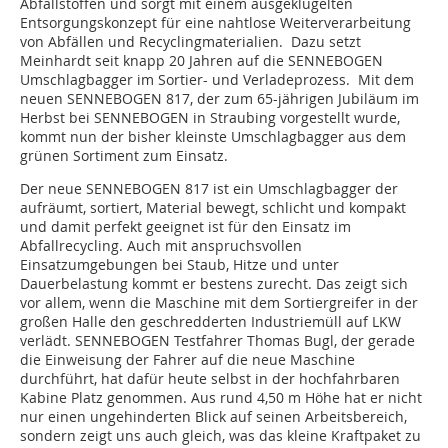
Abfallstoffen und sorgt mit einem ausgeklügelten
Entsorgungskonzept für eine nahtlose Weiterverarbeitung
von Abfällen und Recyclingmaterialien. Dazu setzt
Meinhardt seit knapp 20 Jahren auf die SENNEBOGEN
Umschlagbagger im Sortier- und Verladeprozess. Mit dem
neuen SENNEBOGEN 817, der zum 65-jährigen Jubiläum im
Herbst bei SENNEBOGEN in Straubing vorgestellt wurde,
kommt nun der bisher kleinste Umschlagbagger aus dem
grünen Sortiment zum Einsatz.
Der neue SENNEBOGEN 817 ist ein Umschlagbagger der
aufräumt, sortiert, Material bewegt, schlicht und kompakt
und damit perfekt geeignet ist für den Einsatz im
Abfallrecycling. Auch mit anspruchsvollen
Einsatzumgebungen bei Staub, Hitze und unter
Dauerbelastung kommt er bestens zurecht. Das zeigt sich
vor allem, wenn die Maschine mit dem Sortiergreifer in der
großen Halle den geschredderten Industriemüll auf LKW
verlädt. SENNEBOGEN Testfahrer Thomas Bugl, der gerade
die Einweisung der Fahrer auf die neue Maschine
durchführt, hat dafür heute selbst in der hochfahrbaren
Kabine Platz genommen. Aus rund 4,50 m Höhe hat er nicht
nur einen ungehinderten Blick auf seinen Arbeitsbereich,
sondern zeigt uns auch gleich, was das kleine Kraftpaket zu