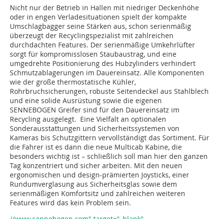
Nicht nur der Betrieb in Hallen mit niedriger Deckenhöhe
oder in engen Verladesituationen spielt der kompakte
Umschlagbagger seine Stärken aus, schon serienmäßig
überzeugt der Recyclingspezialist mit zahlreichen
durchdachten Features. Der serienmäßige Umkehrlüfter
sorgt für kompromisslosen Staubaustrag, und eine
umgedrehte Positionierung des Hubzylinders verhindert
Schmutzablagerungen im Dauereinsatz. Alle Komponenten
wie der große thermostatische Kühler,
Rohrbruchsicherungen, robuste Seitendeckel aus Stahlblech
und eine solide Ausrüstung sowie die eigenen
SENNEBOGEN Greifer sind für den Dauereinsatz im
Recycling ausgelegt. Eine Vielfalt an optionalen
Sonderausstattungen und Sicherheitssystemen von
Kameras bis Schutzgittern vervollständigt das Sortiment. Für
die Fahrer ist es dann die neue Multicab Kabine, die
besonders wichtig ist – schließlich soll man hier den ganzen
Tag konzentriert und sicher arbeiten. Mit den neuen
ergonomischen und design-prämierten Joysticks, einer
Rundumverglasung aus Sicherheitsglas sowie dem
serienmäßigen Komfortsitz und zahlreichen weiteren
Features wird das kein Problem sein.
//www.sennebogen.com" target="_blank"