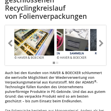
Recyclingkreislauf
von Folienverpackungen
© HAVER & BOECKER
© HAVER & BOECKER
© HAVE
Auch bei den Kunden von HAVER & BOECKER schlummert
die wertvolle Möglichkeit der Wiederverwertung von
®
Verpackungsmaterial aus Kunststoff. Mit der ADAMS
-
Technologie füllen Kunden des Unternehmens
pulverförmige Produkte in PE-Gebinde. Und das aus gutem
Grund: das verpackte Produkt wird so am besten
geschützt – bis zum Einsatz beim Endkunden.
Die Foliensäcke bestehen aus Monomaterial. Anders als bei