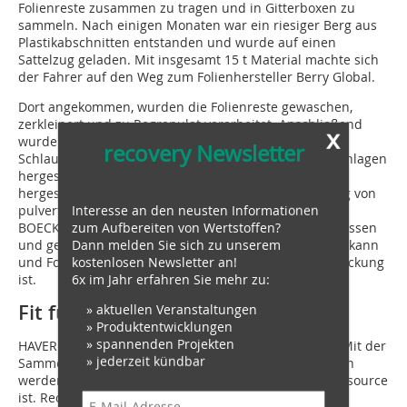
Folienreste zusammen zu tragen und in Gitterboxen zu
sammeln. Nach einigen Monaten war ein riesiger Berg aus
Plastikabschnitten entstanden und wurde auf einen
Sattelzug geladen. Mit insgesamt 15 t Material machte sich
der Fahrer auf den Weg zum Folienhersteller Berry Global.
Dort angekommen, wurden die Folienreste gewaschen,
zerkleinert und zu Regranulat verarbeitet. Anschließend
x
wurde unter Zugabe von 50 % Neumaterial eine neue
recovery Newsletter
®
Schlauchfolie für die Verwendung mit den ADAMS
-Anlagen
hergestellt. Das Ergebnis: Ein aus 50 % Rezyklat
hergestellter hochwertiger neuer Sack zur Verpackung von
Interesse an den neusten Informationen
pulverförmigen Schüttgütern. Damit hatte HAVER &
zum Aufbereiten von Wertstoffen?
BOECKER mit der Sammelaktion den Kreislauf geschlossen
Dann melden Sie sich zu unserem
und gezeigt, dass sammeln und recyceln einfach sein kann
kostenlosen Newsletter an!
und Folie eine zukunftssichere und nachhaltige Verpackung
6x im Jahr erfahren Sie mehr zu:
ist.
Fit für die Zukunft
» aktuellen Veranstaltungen
» Produktentwicklungen
» spannenden Projekten
HAVER & BOECKER blickt optimistisch in die Zukunft. Mit der
» jederzeit kündbar
Sammelaktion sollte das Bewusstsein dafür geschaffen
werden, dass die Folienverpackung eine wertvolle Ressource
ist. Recyclingunternehmen nehmen diesen Wertstoff