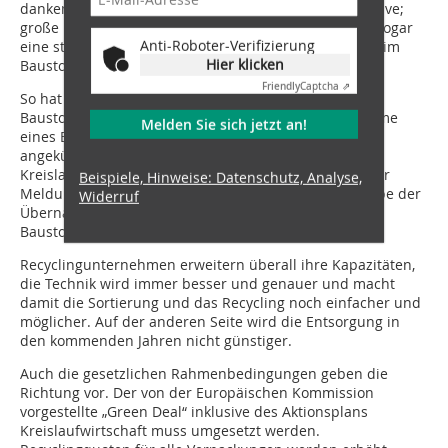
dankend an. Recycling wird immer mehr zur Perspektive;
große und erfolgreiche Handelskonzerne sehen hier sogar
Anti-Roboter-Verifizierung
eine strategische Ergänzung. Dieser Trend kann auch im
Hier klicken
Baustoffsektor beobachtet werden.
Friendly
Captcha ⇗
So hat mit Heidelberg Materials ein führender
Baustoffhersteller Ende November 2022 die Übernahme
Melden Sie sich jetzt an!
eines Berliner Baustoff-Recyclingunternehmens
angekündigt, um die „Aktivitäten rund um die
Kreislaufwirtschaft deutlich zu stärken“, wie es in einer
Beispiele, Hinweise: Datenschutz, Analyse,
Meldung heißt. Mitte Dezember folgte die Bekanntgabe der
Widerruf
Übernahme eines führenden Recycling- und
Baustoffunternehmens in Großbritannien.
Recyclingunternehmen erweitern überall ihre Kapazitäten,
die Technik wird immer besser und genauer und macht
damit die Sortierung und das Recycling noch einfacher und
möglicher. Auf der anderen Seite wird die Entsorgung in
den kommenden Jahren nicht günstiger.
Auch die gesetzlichen Rahmenbedingungen geben die
Richtung vor. Der von der Europäischen Kommission
vorgestellte „Green Deal“ inklusive des Aktionsplans
Kreislaufwirtschaft muss umgesetzt werden.