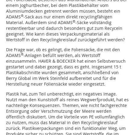
einem Joghurtbecher, bei dem Plastikbehälter vom
Aluminiumdecken getrennt werden müssen, besteht ein
®
ADAMS
-Sack aus nur einem direkt recyclingfähigen
®
Material. Außerdem sind ADAMS
-Säcke vollständig
restentleerbar und dadurch besonders gut zum Recyceln
geeignet. Wie kann dieses Verpackungsmaterial als
Wertstoff in den Recyclingkreislauf zurückgeführt werden?
Die Frage war, ob es gelingt, die Foliensäcke, die mit den
®
ADAMS
-Anlagen befüllt werden, als Wertstoff
einzusammeln. HAVER & BOECKER hat einen Selbstversuch
gestartet und dabei gezeigt, dass es geht. Insgesamt 15 t
Plastikabschnitte wurden gesammelt, anschließend von
Berry Global im Werk Steinfeld aufbereitet und für die
Herstellung neuer Foliensäcke wieder eingesetzt.
Plastik hat, zum Teil unberechtigt, ein negatives Image.
Nutzt man den Kunststoff als reines Wegwerfprodukt, hat es
nachteilige Konsequenzen. Themen, wie nicht fachgerechte
Entsorgung oder Verschmutzung der Meere werden
öffentlich diskutiert. Um die Vorteile von PE vollumfänglich
zu nutzen, muss das Material in den Recyclingkreislauf
zurück. Plastikverpackungen sind ein funktionaler Weg, um
Produkte sicher zu schützen. Sie sind Wertstoffe, die im