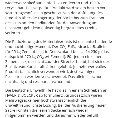
wiederverschließbar, einfach zu entleeren und 100 %
recycelbar. Das verpackte Produkt wird so am besten vor
Witterungseinflüssen geschützt. Von der Abfüllung des
Produkts über die Lagerung der Säcke bis zum Transport
des Guts an den Endkunden für die Anwendung am
Einsatzort geht kein aufwendig hergestelltes Produkt
verloren.
Die Reduzierung des Materialverlusts ist das entscheidende
und nachhaltige Moment: Der CO
-Fußabdruck z.B. allein
2
für 25 kg Zement liegt in Deutschland bei ca. 14 250 g (das
entspricht 570 kg CO
e/t Zement). Für jeden einzelnen
2
Zementsack, der nicht „auf der Strecke“ bleibt, hat sich der
Einsatz von Kunststoffsäcken gelohnt. Je mehr wertvolles
Produkt tatsächlich verwendet wird, desto weniger
Ressourcen werden verschwendet. Das allein ist schon
nachhaltig und ressourcenschonend.
Die Deutsche Umwelthilfe hat dies in einem Schreiben an
HAVER & BOECKER so formuliert: „Grundsätzlich wären
Mehrwegsäcke hier höchstwahrscheinlich die
umweltfreundlichste Lösung. Bei der Auslieferung neuer
Säcke könnten die leeren Säcke einfach wieder
mitgenommen werden und daraufhin wieder befüllt