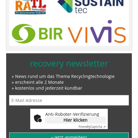
recovery newsletter
» News rund um das Thema Recyclingtechnologie
» erscheint alle 2 Monate
» kostenlos und jederzeit kündbar
Anti-Roboter-Verifizierung
Hier klicken
Friendly
Captcha ⇗
» Jetzt anmelden!