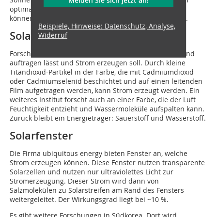
Melden Sie sich jetzt an!
optimalen Winkel stehen und aufgenommen werden
können. Bei Unwetter schließt die Anlage automatisch.
Beispiele, Hinweise: Datenschutz, Analyse,
Solarfarbe
Widerruf
Forscher arbeiten an einer Farbe, die sich auf eine Wand
auftragen lässt und Strom erzeugen soll. Durch kleine
Titandioxid-Partikel in der Farbe, die mit Cadmiumdioxid
oder Cadmiumselenid beschichtet und auf einen leitenden
Film aufgetragen werden, kann Strom erzeugt werden. Ein
weiteres Institut forscht auch an einer Farbe, die der Luft
Feuchtigkeit entzieht und Wassermoleküle aufspalten kann.
Zurück bleibt ein Energieträger: Sauerstoff und Wasserstoff.
Solarfenster
Die Firma ubiquitous energy bieten Fenster an, welche
Strom erzeugen können. Diese Fenster nutzen transparente
Solarzellen und nutzen nur ultraviolettes Licht zur
Stromerzeugung. Dieser Strom wird dann von
Salzmolekülen zu Solarstreifen am Rand des Fensters
weitergeleitet. Der Wirkungsgrad liegt bei ~10 %.
Es gibt weitere Forschungen in Südkorea. Dort wird