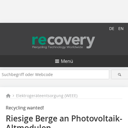
DE
EN
Menü
Elektrogeräteentsorgung (WEEE)
Recycling wanted!
Riesige Berge an Photovoltaik-
Altmodulen