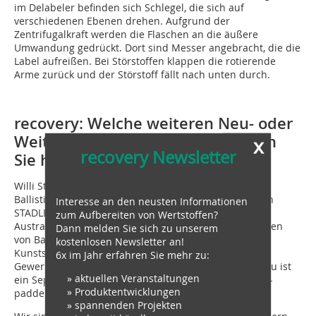
im Delabeler befinden sich Schlegel, die sich auf
verschiedenen Ebenen drehen. Aufgrund der
Zentrifugalkraft werden die Flaschen an die äußere
Umwandung gedrückt. Dort sind Messer angebracht, die die
Label aufreißen. Bei Störstoffen klappen die rotierende
Arme zurück und der Störstoff fällt nach unten durch.
recovery: Welche weiteren Neu- oder
Weiterentwicklungen präsentieren
x
recovery Newsletter
Sie hier auf der IFAT?
Willi Stadler:
Wir sind auch sehr stark im Bereich
Ballistikseparatoren. Es sind über 1000 Maschinen von
Interesse an den neusten Informationen
STADLER weltweit im Einsatz – in USA, Japan, Brasilien,
zum Aufbereiten von Wertstoffen?
Australien und natürlich in Europa. Wir bieten alle Arten
Dann melden Sie sich zu unserem
von Ballistikseparatoren an, sei es für
kostenlosen Newsletter an!
Kunststoffsortieranlagen, LVP-Anlagen, für Haus- und
6x im Jahr erfahren Sie mehr zu:
Gewerbemüll, für Papier oder zur Kartontrennung. Neu ist
» aktuellen Veranstaltungen
ein Separator mit einer größeren Arbeitsbreite, eine 8-
» Produktentwicklungen
paddelige Maschine.
» spannenden Projekten