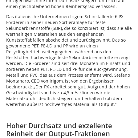
einzigen Maschine ihren Durchsatz steigern und sich auf
einen gleichbleibend hohen Reinheitsgrad verlassen.“
Das italienische Unternehmen Irigom Srl installierte 6 PX-
Förderer in seiner neuen Sortieranlage für feste
Sekundärbrennstoffe (SBR), die so konzipiert ist, dass sie alle
werthaltigen Materialien aus den eingehenden
Kunststoffabfällen abscheidet und zurückgewinnt. Das so
gewonnene PET, PE-LD und PP wird an einen
Recyclingbetrieb weitergegeben, während aus den
Reststoffen hochwertige feste Sekundärbrennstoffe erzeugt
werden. Die Förderer sind seit drei Monaten im Einsatz und
sortieren neben PET, PE-LD und PP für die Rückgewinnung,
Metall und PVC, das aus dem Prozess entfernt wird. Stefano
Montanaro, CEO von Irigom, ist von den Ergebnissen
beeindruckt: „Der PX arbeitet sehr gut. Aufgrund der hohen
Geschwindigkeit von bis zu 4,5 m/s können wir die
Materialzufuhr deutlich steigern und erhalten trotzdem
weiterhin äußerst hochwertiges Material als Output.“
Hoher Durchsatz und exzellente
Reinheit der Output-Fraktionen