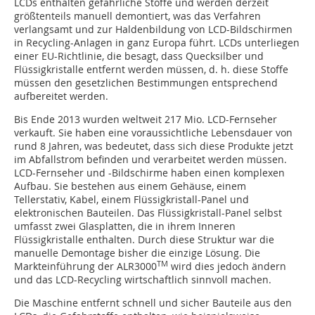
LCDs enthalten gefährliche Stoffe und werden derzeit
größtenteils manuell demontiert, was das Verfahren
verlangsamt und zur Haldenbildung von LCD-Bildschirmen
in Recycling-Anlagen in ganz Europa führt. LCDs unterliegen
einer EU-Richtlinie, die besagt, dass Quecksilber und
Flüssigkristalle entfernt werden müssen, d. h. diese Stoffe
müssen den gesetzlichen Bestimmungen entsprechend
aufbereitet werden.
Bis Ende 2013 wurden weltweit 217 Mio. LCD-Fernseher
verkauft. Sie haben eine voraussichtliche Lebensdauer von
rund 8 Jahren, was bedeutet, dass sich diese Produkte jetzt
im Abfallstrom befinden und verarbeitet werden müssen.
LCD-Fernseher und -Bildschirme haben einen komplexen
Aufbau. Sie bestehen aus einem Gehäuse, einem
Tellerstativ, Kabel, einem Flüssigkristall-Panel und
elektronischen Bauteilen. Das Flüssigkristall-Panel selbst
umfasst zwei Glasplatten, die in ihrem Inneren
Flüssigkristalle enthalten. Durch diese Struktur war die
manuelle Demontage bisher die einzige Lösung. Die
TM
Markteinführung der ALR3000
wird dies jedoch ändern
und das LCD-Recycling wirtschaftlich sinnvoll machen.
Die Maschine entfernt schnell und sicher Bauteile aus den