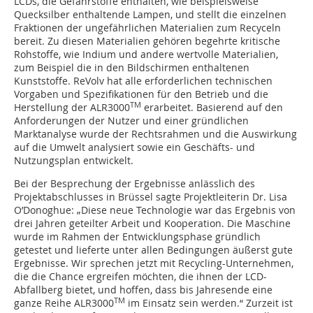
LCDs, die Gefahrstoffe enthalten, wie beispielsweise
Quecksilber enthaltende Lampen, und stellt die einzelnen
Fraktionen der ungefährlichen Materialien zum Recyceln
bereit. Zu diesen Materialien gehören begehrte kritische
Rohstoffe, wie Indium und andere wertvolle Materialien,
zum Beispiel die in den Bildschirmen enthaltenen
Kunststoffe. ReVolv hat alle erforderlichen technischen
Vorgaben und Spezifikationen für den Betrieb und die
TM
Herstellung der ALR3000
erarbeitet. Basierend auf den
Anforderungen der Nutzer und einer gründlichen
Marktanalyse wurde der Rechtsrahmen und die Auswirkung
auf die Umwelt analysiert sowie ein Geschäfts- und
Nutzungsplan entwickelt.
Bei der Besprechung der Ergebnisse anlässlich des
Projektabschlusses in Brüssel sagte Projektleiterin Dr. Lisa
O’Donoghue: „Diese neue Technologie war das Ergebnis von
drei Jahren geteilter Arbeit und Kooperation. Die Maschine
wurde im Rahmen der Entwicklungsphase gründlich
getestet und lieferte unter allen Bedingungen äußerst gute
Ergebnisse. Wir sprechen jetzt mit Recycling-Unternehmen,
die die Chance ergreifen möchten, die ihnen der LCD-
Abfallberg bietet, und hoffen, dass bis Jahresende eine
TM
ganze Reihe ALR3000
im Einsatz sein werden.“ Zurzeit ist