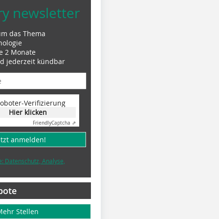
ry newsletter
um das Thema
nologie
le 2 Monate
nd jederzeit kündbar
oboter-Verifizierung
Hier klicken
Friendly
Captcha ⇗
etzt anmelden!
e: Datenschutz, Analyse,
bote
Mehr Stellen