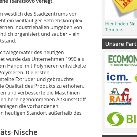
ene Tsaratsovo verlegt.
km westlich des Stadtzentrums von
eht ein weitläufiger Betriebskomplex
Hier finden Sie
ernen Industriehallen umgeben von
Termine.
htlich organisiert und sauber – ein
tstand.
Unsere Part
Schwiegervater des heutigen
et wurde das Unternehmen 1990 als
m Handel mit Polymeren entwickelte
olymeren. Die ersten
stellte Extruder und gebrauchte
e Qualität des Produkts zu erhöhen,
en und verbesserte die Maschinen
den hereingenommenen Altkunststoff-
sanlagen die vorhandenen
en heutigen Standort außerhalb des
itäts-Nische