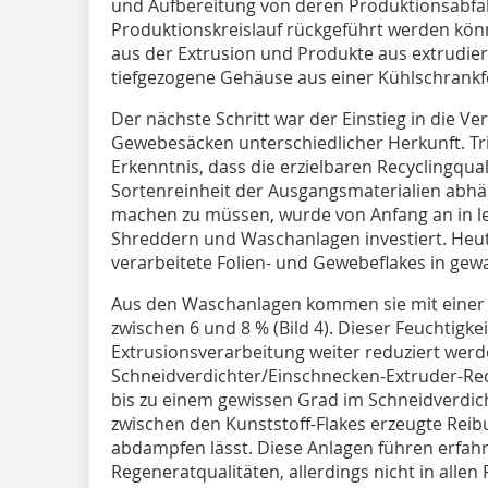
und Aufbereitung von deren Produktionsabfäll
Produktionskreislauf rückgeführt werden könne
aus der Extrusion und Produkte aus extrudiert
tiefgezogene Gehäuse aus einer Kühlschrankfer
Der nächste Schritt war der Einstieg in die V
Gewebesäcken unterschiedlicher Herkunft. Tr
Erkenntnis, dass die erzielbaren Recyclingqua
Sortenreinheit der Ausgangsmaterialien abhän
machen zu müssen, wurde von Anfang an in l
Shreddern und Waschanlagen investiert. Heu
verarbeitete Folien- und Gewebeflakes in ge
Aus den Waschanlagen kommen sie mit einer 
zwischen 6 und 8 % (Bild 4). Dieser Feuchtigke
Extrusionsverarbeitung weiter reduziert wer
Schneidverdichter/Einschnecken-Extruder-Recyc
bis zu einem gewissen Grad im Schneidverdic
zwischen den Kunststoff-Flakes erzeugte Reib
abdampfen lässt. Diese Anlagen führen erfa
Regeneratqualitäten, allerdings nicht in allen F