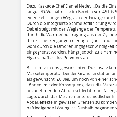
Dazu Kaskada-Chef Daniel Nedev: „Da die Ein
lange L/D-Verhältnisse im Bereich von 45 bis
einen sehr langen Weg von der Einzugszone bi
Durch die integrierte Schmelzefiltrierung wird
Dabei steigt mit der Weglänge der Temperature
durch die Wärmeübertragung aus der Zylinder
den Schneckengängen erzeugte Quer- und Lä
wohl durch die Umdrehungsgeschwindigkeit de
eingegrenzt werden, hängt jedoch zu einem h
Eigenschaften des Polymers ab.
Bei dem von uns gewünschten Durchsatz kom
Massetemperatur bei der Granulierstation an,
als gewünscht. Zu viel, um noch von einer s
können, mit der Konsequenz, dass die Materi
anzunehmenden Abbau schlechter ausfallen, al
Lage, durch das Mischen unterschiedlicher Ei
Abbaueffekte in gewissen Grenzen zu kompens
befriedigende Lösung ist. Deshalb begannen w