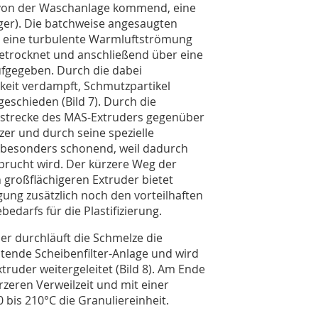
f, von der Waschanlage kommend, eine
ger). Die batchweise angesaugten
in eine turbulente Warmluftströmung
trocknet und anschließend über eine
fgegeben. Durch die dabei
eit verdampft, Schmutzpartikel
eschieden (Bild 7). Durch die
erstrecke des MAS-Extruders gegenüber
zer und durch seine spezielle
 besonders schonend, weil dadurch
prucht wird. Der kürzere Weg der
 großflächigeren Extruder bietet
ng zusätzlich noch den vorteilhaften
edarfs für die Plastifizierung.
 durchläuft die Schmelze die
eitende Scheibenfilter-Anlage und wird
ruder weitergeleitet (Bild 8). Am Ende
rzeren Verweilzeit und mit einer
bis 210°C die Granuliereinheit.