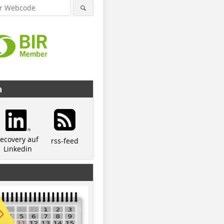
a
recovery auf
rss-feed
Linkedin
© Reinhard Bauer
© MAS-Austria
© MAS-Aus