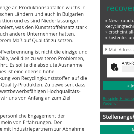
recove
enge an Produktionsabfällen wuchs in
ischen Ländern und auch in Bulgarien
uktion und es sind Niederlassungen
» News rund 
Recyclingtech
ioniert, was den Kunststoffeinsatz stark
» erscheint al
 auch andere Unternehmer hatten,
» kostenlos u
rem Maß auf Qualität zu setzen.
ffverbrennung ist nicht die einzige und
älle, weil dies zu weiteren Problemen,
Anti-R
hrt. Es sollte die absolute Ausnahme
Dies ist eine ebenso hohe
ung von Recyclingkunststoffen auf die
Quality-Produkten. Zu beweisen, dass
» J
u wettbewerbsfähigen Hochqualitäts-
wir uns von Anfang an zum Ziel
Beispiele, Hinweis
Widerruf
s persönliche Engagement der
Stellenange
meln von Erfahrungen. Der
 mit Industriepartnern zur Abnahme