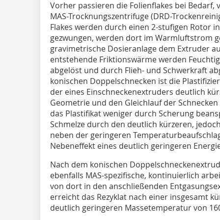
Vorher passieren die Folienflakes bei Bedar
MAS-Trocknungszentrifuge (DRD-Trockenreini
Flakes werden durch einen 2-stufigen Rotor 
gezwungen, werden dort im Warmluftstrom ge
gravimetrische Dosieranlage dem Extruder au
entstehende Friktionswärme werden Feuchtigk
abgelöst und durch Flieh- und Schwerkraft abg
konischen Doppelschnecken ist die Plastifizi
der eines Einschneckenextruders deutlich kür
Geometrie und den Gleichlauf der Schnecken
das Plastifikat weniger durch Scherung beans
Schmelze durch den deutlich kürzeren, jedoch
neben der geringeren Temperaturbeaufschlagu
Nebeneffekt eines deutlich geringeren Energieb
Nach dem konischen Doppelschneckenextruder
ebenfalls MAS-spezifische, kontinuierlich arb
von dort in den anschließenden Entgasungsext
erreicht das Rezyklat nach einer insgesamt kü
deutlich geringeren Massetemperatur von 160 