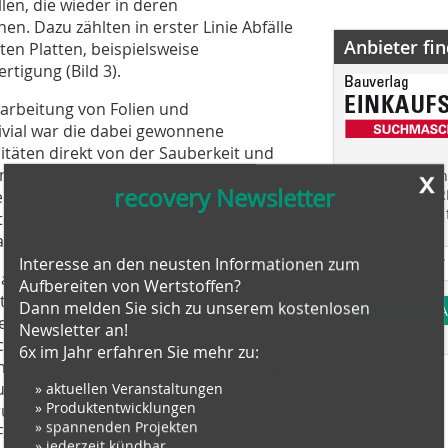
en, die wieder in deren
n. Dazu zählten in erster Linie Abfälle
Anbieter fi
en Platten, beispielsweise
tigung (Bild 3).
erarbeitung von Folien und
ivial war die dabei gewonnene
litäten direkt von der Sauberkeit und
x
gig sind. Um hier keine Abstriche
Finden Sie mehr
recovery Newsletter
EINKAUFSFÜHRE
eistungsfähige Kombinationen aus
Suchmaschine f
te werden sämtliche bei Kaskada
waschenem Zustand weiterverarbeitet.
Interesse an den neusten Informationen zum
anhaftenden Restfeuchtigkeit
Aufbereiten von Wertstoffen?
itsgehalt muss vor der eigentlichen
Dann melden Sie sich zu unserem kostenlosen
A
den. Wenn eine
Newsletter an!
linganlage eingesetzt wird, ist dies
6x im Jahr erfahren Sie mehr zu:
hter möglich. Und zwar durch die dort
» aktuellen Veranstaltungen
ungswärme, die die Feuchtigkeit
» Produktentwicklungen
hrungsgemäß zu guten
» spannenden Projekten
ällen.
» jederzeit kündbar