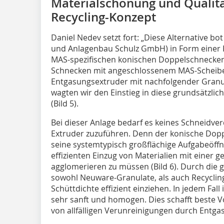
Materialschonung und Qualit
Recycling-Konzept
Daniel Nedev setzt fort: „Diese Alternative b
und Anlagenbau Schulz GmbH) in Form einer
MAS-spezifischen konischen Doppelschnecken
Schnecken mit angeschlossenem MAS-Scheiben
Entgasungsextruder mit nachfolgender Granul
wagten wir den Einstieg in diese grundsätzlic
(Bild 5).
Bei dieser Anlage bedarf es keines Schneidver
Extruder zuzuführen. Denn der konische Dop
seine systemtypisch großflächige Aufgabeöff
effizienten Einzug von Materialien mit einer g
agglomerieren zu müssen (Bild 6). Durch die 
sowohl Neuware-Granulate, als auch Recycling
Schüttdichte effizient einziehen. In jedem Fall 
sehr sanft und homogen. Dies schafft beste 
von allfälligen Verunreinigungen durch Entgas