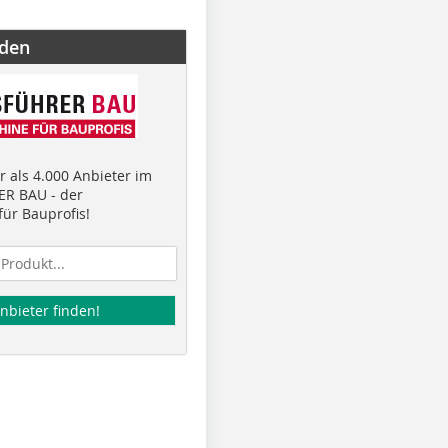
nden
 als 4.000 Anbieter im
R BAU - der
ür Bauprofis!
nbieter finden!