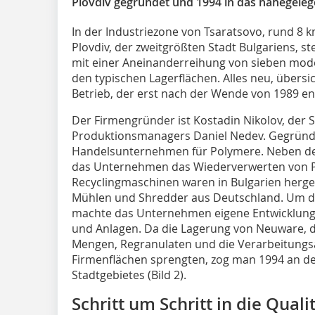
Plovdiv gegründet und 1994 in das nahegeleg
In der Industriezone von Tsaratsovo, rund 8 
Plovdiv, der zweitgrößten Stadt Bulgariens, st
mit einer Aneinanderreihung von sieben mod
den typischen Lagerflächen. Alles neu, übersic
Betrieb, der erst nach der Wende von 1989 en
Der Firmengründer ist Kostadin Nikolov, der 
Produktionsmanagers Daniel Nedev. Gegründ
Handelsunternehmen für Polymere. Neben de
das Unternehmen das Wiederverwerten von P
Recyclingmaschinen waren in Bulgarien herge
Mühlen und Shredder aus Deutschland. Um di
machte das Unternehmen eigene Entwicklung
und Anlagen. Da die Lagerung von Neuware, 
Mengen, Regranulaten und die Verarbeitung
Firmenflächen sprengten, zog man 1994 an d
Stadtgebietes (Bild 2).
Schritt um Schritt in die Qual