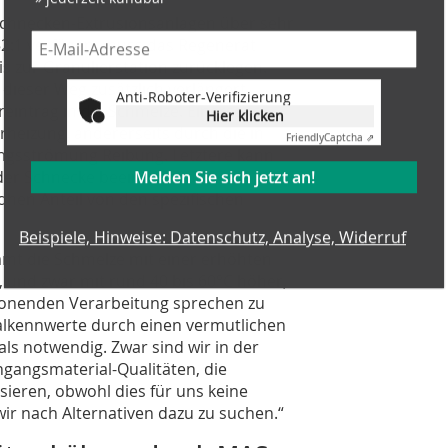
schnecken-Extrusionsanlagen über sehr
 52:1 verfügen, muss das Regenerat
s zur Granulierstation zurücklegen.
 dieser Weg zusätzlich verlängert.
Anti-Roboter-Verifizierung
intrag in die Schmelze. Einerseits
Hier klicken
heizung, andererseits durch die in
Friendly
Captcha ⇗
ngsströmung Reibung. Letztere kann
Melden Sie sich jetzt an!
r Schnecke beeinflusst d.h.
ohen Anteil von den spezifischen
Beispiele, Hinweise: Datenschutz, Analyse, Widerruf
mt die Schmelze mit einer erhöhten
 und zwar mit rund 40 bis 60°C höher,
chonenden Verarbeitung sprechen zu
alkennwerte durch einen vermutlichen
s notwendig. Zwar sind wir in der
ngangsmaterial-Qualitäten, die
ieren, obwohl dies für uns keine
ir nach Alternativen dazu zu suchen.“