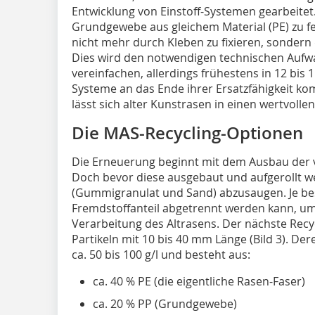
Entwicklung von Einstoff-Systemen gearbeitet
Grundgewebe aus gleichem Material (PE) zu fe
nicht mehr durch Kleben zu fixieren, sondern
Dies wird den notwendigen technischen Aufwa
vereinfachen, allerdings frühestens in 12 bis
Systeme an das Ende ihrer Ersatzfähigkeit k
lässt sich alter Kunstrasen in einen wertvoll
Die MAS-Recycling-Optionen
Die Erneuerung beginnt mit dem Ausbau der v
Doch bevor diese ausgebaut und aufgerollt we
(Gummigranulat und Sand) abzusaugen. Je bes
Fremdstoffanteil abgetrennt werden kann, ums
Verarbeitung des Altrasens. Der nächste Recyc
Partikeln mit 10 bis 40 mm Länge (Bild 3). De
ca. 50 bis 100 g/l und besteht aus:
ca. 40 % PE (die eigentliche Rasen-Faser)
ca. 20 % PP (Grundgewebe)