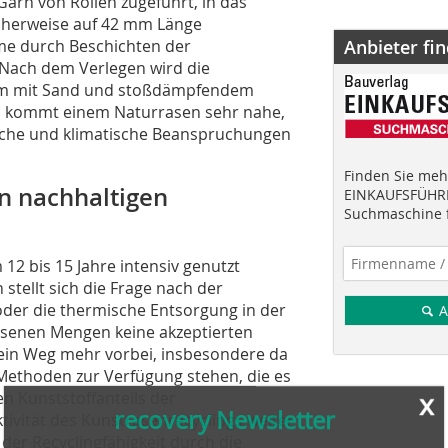
Garn von Rollen zugeführt, in das
cherweise auf 42 mm Länge
lme durch Beschichten der
Anbieter fi
 Nach dem Verlegen wird die
 mm mit Sand und stoßdämpfendem
n kommt einem Naturrasen sehr nahe,
sche und klimatische Beanspruchungen
x
Finden Sie mehr
recovery Newsletter
en nachhaltigen
EINKAUFSFÜHRE
Suchmaschine f
Interesse an den neusten Informationen zum
2 bis 15 Jahre intensiv genutzt
Aufbereiten von Wertstoffen?
stellt sich die Frage nach der
Dann melden Sie sich zu unserem kostenlosen
der die thermische Entsorgung in der
A
Newsletter an!
hsenen Mengen keine akzeptierten
6x im Jahr erfahren Sie mehr zu:
ein Weg mehr vorbei, insbesondere da
Methoden zur Verfügung stehen, die es
» aktuellen Veranstaltungen
n Kunststoffanteils der
» Produktentwicklungen
ivität des Kunstrasenrecyclings weiter
» spannenden Projekten
der Recyclingfähigkeit durch die
» jederzeit kündbar