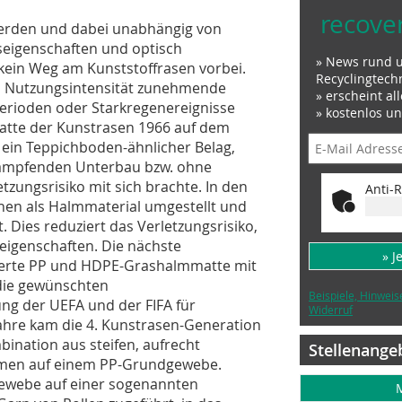
recove
werden und dabei unabhängig von
eigenschaften und optisch
» News rund 
kein Weg am Kunststoffrasen vorbei.
Recyclingtech
en Nutzungsintensität zunehmende
» erscheint al
erioden oder Starkregenereignisse
» kostenlos u
atte der Kunstrasen 1966 auf dem
 ein Teppichboden-ähnlicher Belag,
dämpfenden Unterbau bzw. ohne
tzungsrisiko mit sich brachte. In den
Anti-R
hen als Halmmaterial umgestellt und
. Dies reduziert das Verletzungsrisiko,
igenschaften. Die nächste
» J
nierte PP und HDPE-Grashalmmatte mit
die gewünschten
Beispiele, Hinweis
ng der UEFA und der FIFA für
Widerruf
Jahre kam die 4. Kunstrasen-Generation
bination aus steifen, aufrecht
Stellenange
lmen auf einem PP-Grundgewebe.
webe auf einer sogenannten