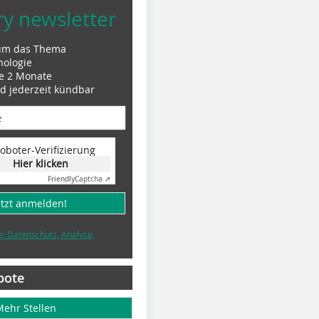
ry newsletter
um das Thema
nologie
le 2 Monate
nd jederzeit kündbar
oboter-Verifizierung
Hier klicken
Friendly
Captcha ⇗
etzt anmelden!
e: Datenschutz, Analyse,
bote
Mehr Stellen