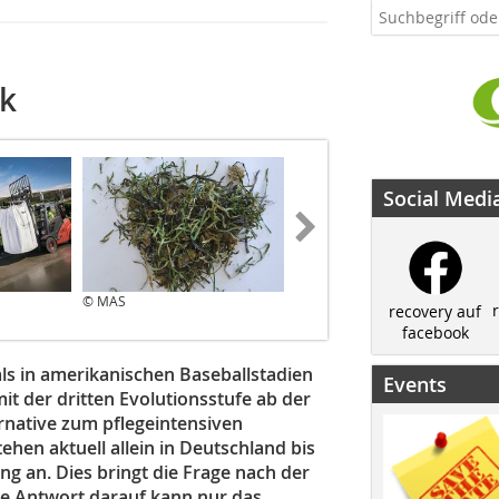
ik
Social Medi
© MAS
© MAS
recovery auf
facebook
ls in amerikanischen Baseballstadien
Events
t der dritten Evolutionsstufe ab der
rnative zum pflegeintensiven
hen aktuell allein in Deutschland bis
g an. Dies bringt die Frage nach der
ie Antwort darauf kann nur das