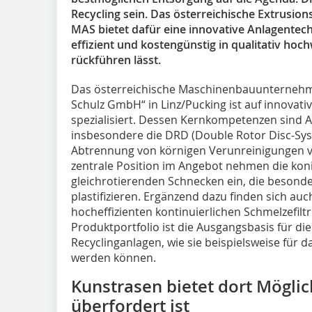
Recycling sein. Das österreichische Extrusi
MAS bietet dafür eine innovative Anlagentechn
effizient und kostengünstig in qualitativ hoc
rückführen lässt.
Das österreichische Maschinenbauunterneh
Schulz GmbH“ in Linz/Pucking ist auf innovati
spezialisiert. Dessen Kernkompetenzen sind A
insbesondere die DRD (Double Rotor Disc-Sys
Abtrennung von körnigen Verunreinigungen vo
zentrale Position im Angebot nehmen die ko
gleichrotierenden Schnecken ein, die beso
plastifizieren. Ergänzend dazu finden sich auc
hocheffizienten kontinuierlichen Schmelzefil
Produktportfolio ist die Ausgangsbasis für di
Recyclinganlagen, wie sie beispielsweise für 
werden können.
Kunstrasen bietet dort Möglic
überfordert ist