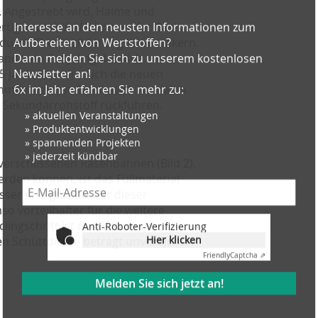
. Angestrebt wird, Halme und
rtigen und die Halme an der Basis
 durch Thermofixierung zu verankern.
nd zum Recycling deutlich
Anti-Roboter-Verifizierung
 15 Jahren, wenn auch die neuen
Hier klicken
ommen werden. Doch auch bis dahin
Friendly
Captcha ⇗
en Sekundärrohstoff rückführen.
Melden Sie sich jetzt an!
erschlissenen Rasenbahnen (Bild 2).
Beispiele, Hinweise: Datenschutz, Analyse, Widerruf
rden können, ist das Füllmaterial
ser und gründlicher dieser
o vorteilhafter für die weitere
lingschritt ist das Schreddern bis zu
ren Schüttdichte beträgt unverdichtet