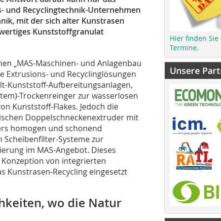
ons- und Recyclingtechnik-Unternehmen
ik, mit der sich alter Kunstrasen
hwertiges Kunststoffgranulat
Hier finden Sie
Termine.
men „MAS-Maschinen- und Anlagenbau
Unsere Part
ve Extrusions- und Recyclinglösungen
lt-Kunststoff-Aufbereitungsanlagen,
tem)-Trockenreinger zur wasserlosen
n Kunststoff-Flakes. Jedoch die
nischen Doppelschneckenextruder mit
nders homogen und schonend
h Scheibenfilter-Systeme zur
trierung im MAS-Angebot. Dieses
e Konzeption von integrierten
das Kunstrasen-Recycling eingesetzt
hkeiten, wo die Natur