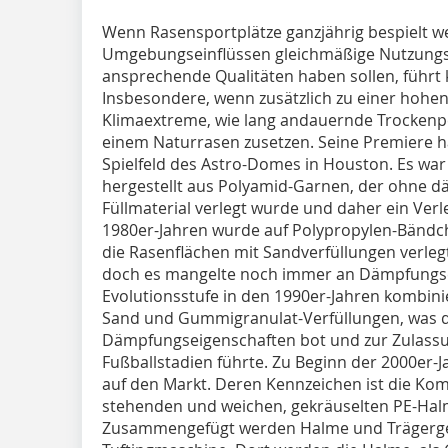
Wenn Rasensportplätze ganzjährig bespielt 
Umgebungseinflüssen gleichmäßige Nutzungs
ansprechende Qualitäten haben sollen, führt 
Insbesondere, wenn zusätzlich zu einer hoh
Klimaextreme, wie lang andauernde Trockenp
einem Naturrasen zusetzen. Seine Premiere h
Spielfeld des Astro-Domes in Houston. Es war
hergestellt aus Polyamid-Garnen, der ohne 
Füllmaterial verlegt wurde und daher ein Verle
1980er-Jahren wurde auf Polypropylen-Bändc
die Rasenflächen mit Sandverfüllungen verlegt
doch es mangelte noch immer an Dämpfungse
Evolutionsstufe in den 1990er-Jahren kombi
Sand und Gummigranulat-Verfüllungen, was 
Dämpfungseigenschaften bot und zur Zulassu
Fußballstadien führte. Zu Beginn der 2000er-
auf den Markt. Deren Kennzeichen ist die Kom
stehenden und weichen, gekräuselten PE-Ha
Zusammengefügt werden Halme und Trägerge