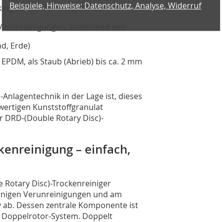
acking auf dem Grundgewebe)
 Verunreinigungen, bestehend aus:
nd, Erde)
 EPDM, als Staub (Abrieb) bis ca. 2 mm
Anlagentechnik in der Lage ist, dieses
wertigen Kunststoffgranulat
r DRD-(Double Rotary Disc)-
kenreinigung – einfach,
Rotary Disc)-Trockenreiniger
körnigen Verunreinigungen und am
iv ab. Dessen zentrale Komponente ist
m Doppelrotor-System. Doppelt