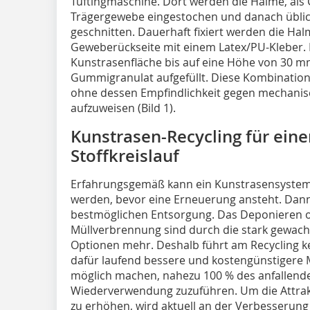
Tuftingmaschine. Dort werden die Halme, als 
Trägergewebe eingestochen und danach übli
geschnitten. Dauerhaft fixiert werden die Ha
Geweberückseite mit einem Latex/PU-Kleber.
Kunstrasenfläche bis auf eine Höhe von 30
Gummigranulat aufgefüllt. Diese Kombinatio
ohne dessen Empfindlichkeit gegen mechani
aufzuweisen (Bild 1).
Kunstrasen-Recycling für ein
Stoffkreislauf
Erfahrungsgemäß kann ein Kunstrasensystem 1
werden, bevor eine Erneuerung ansteht. Dann 
bestmöglichen Entsorgung. Das Deponieren o
Müllverbrennung sind durch die stark gewac
Optionen mehr. Deshalb führt am Recycling k
dafür laufend bessere und kostengünstigere 
möglich machen, nahezu 100 % des anfallende
Wiederverwendung zuzuführen. Um die Attrakt
zu erhöhen, wird aktuell an der Verbesserung 