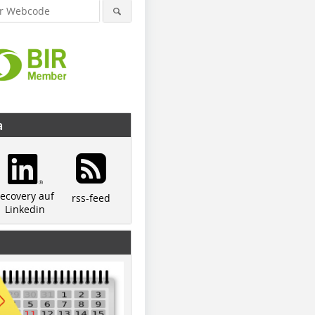
a
© Autor
© MAS
© MAS
recovery auf
rss-feed
Linkedin