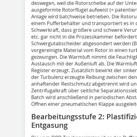
deswegen, weil die Rotorscheibe auf der Unte
ausgeformte Rotorflügel aufweist (= patentie
Anlage wird batchweise betrieben. Die Rotoru
einem Pufferbehälter und transportiert es in
Schwerkraft, dass größere und schwere Verunr
etc. gar nicht in die Prozesskammer beförder
Schwergutabscheider abgesondert werden (Bil
vorgereinigte Material vom Rotor in einen tu
gezwungen. Die Warmluft nimmt die Feuchtigke
Austausch mit der Außenluft ab. Die Warmluft 
Register erzeugt. Zusätzlich bewirkt der sink
der Turbulenz erzeugte Reibung zwischen den 
anhaftender Restschmutz abgetrennt wird und
Zentrifugalkraft über seitliche Separationssieb
Batch wird anschließend in periodischen Abst
Öffnen einer pneumatischen Klappe ausgeleite
Bearbeitungsstufe 2: Plastifiz
Entgasung