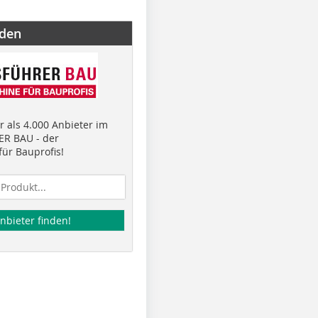
nden
 als 4.000 Anbieter im
R BAU - der
ür Bauprofis!
nbieter finden!