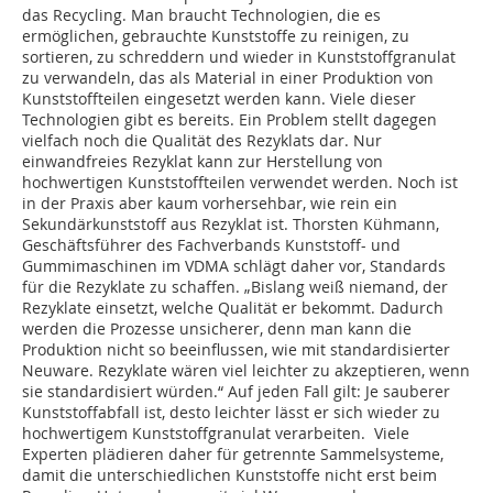
das Recycling. Man braucht Technologien, die es
ermöglichen, gebrauchte Kunststoffe zu reinigen, zu
sortieren, zu schreddern und wieder in Kunststoffgranulat
zu verwandeln, das als Material in einer Produktion von
Kunststoffteilen eingesetzt werden kann. Viele dieser
Technologien gibt es bereits. Ein Problem stellt dagegen
vielfach noch die Qualität des Rezyklats dar. Nur
einwandfreies Rezyklat kann zur Herstellung von
hochwertigen Kunststoffteilen verwendet werden. Noch ist
in der Praxis aber kaum vorhersehbar, wie rein ein
Sekundärkunststoff aus Rezyklat ist. Thorsten Kühmann,
Geschäftsführer des Fachverbands Kunststoff- und
Gummimaschinen im VDMA schlägt daher vor, Standards
für die Rezyklate zu schaffen. „Bislang weiß niemand, der
Rezyklate einsetzt, welche Qualität er bekommt. Dadurch
werden die Prozesse unsicherer, denn man kann die
Produktion nicht so beeinflussen, wie mit standardisierter
Neuware. Rezyklate wären viel leichter zu akzeptieren, wenn
sie standardisiert würden.“ Auf jeden Fall gilt: Je sauberer
Kunststoffabfall ist, desto leichter lässt er sich wieder zu
hochwertigem Kunststoffgranulat verarbeiten. Viele
Experten plädieren daher für getrennte Sammelsysteme,
damit die unterschiedlichen Kunststoffe nicht erst beim