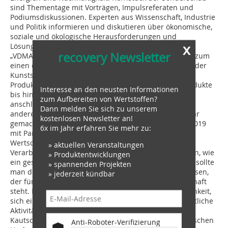
sind Thementage mit Vorträgen, Impuls­referaten und
Podiumsdiskussionen. Experten aus Wissenschaft, Industrie
und Politik informieren und diskutieren über ökonomische,
soziale und ökologische Herausforderungen und
x
Lösungsansätze. Mit Spannung erwarten wir auch das
recovery Newsletter
„VDMA Circular Economy Forum“. Der VDMA wird hier zum
einen den gesamten Zyklus der Kreislaufwirtschaft in der
Kunststoffindustrie darstellen, angefangen von der
Produktion über die Lebensphasen der Kunststoffprodukte
Interesse an den neusten Informationen
bis hin zum Sammeln, Sortieren, Recyceln und der
zum Aufbereiten von Wertstoffen?
anschließenden Rückführung in die Produktion. Zum
Dann melden Sie sich zu unserem
anderen soll dieser Kreislauf für die Besucher erlebbar
kostenlosen Newsletter an!
gemacht werden. Dazu arbeitet der VDMA auf der K 2019
6x im Jahr erfahren Sie mehr zu:
mit Partnern aus der gesamten Kunststoff-
Wertschöpfungskette zusammen, mit Erzeugern,
» aktuellen Veranstaltungen
Verarbeitern, Verwertern und wird detailliert aufzeigen, wie
» Produktentwicklungen
ein geschlossener Kreislauf abläuft. Last but not least sollte
» spannenden Projekten
man den Science Campus auf der K 2019 nicht verpassen,
» jederzeit kündbar
der für den Dialog zwischen Wissenschaft und Wirtschaft
steht. Hier haben Aussteller und Besucher die Möglichkeit,
sich einen konzentrierten Überblick über wissenschaftliche
Aktivitäten und Ergebnisse im Kunststoff- und
Kautschuksektor zu verschaffen und Erfahrungen zwischen
Anti-Roboter-Verifizierung