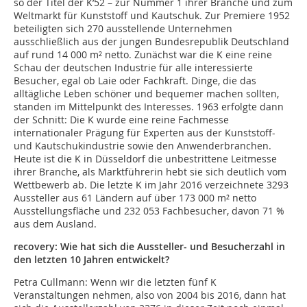
so der Titel der K’52 – zur Nummer 1 ihrer Branche und zum
Weltmarkt für Kunststoff und Kautschuk. Zur Premiere 1952
beteiligten sich 270 ausstellende Unternehmen
ausschließlich aus der jungen Bundesrepublik Deutschland
auf rund 14 000 m² netto. Zunächst war die K eine reine
Schau der deutschen Industrie für alle interessierte
Besucher, egal ob Laie oder Fachkraft. Dinge, die das
alltägliche Leben schöner und bequemer machen sollten,
standen im Mittelpunkt des Interesses. 1963 erfolgte dann
der Schnitt: Die K wurde eine reine Fachmesse
internationaler Prägung für Experten aus der Kunststoff-
und Kautschukindustrie sowie den Anwenderbranchen.
Heute ist die K in Düsseldorf die unbestrittene Leitmesse
ihrer Branche, als Marktführerin hebt sie sich deutlich vom
Wettbewerb ab. Die letzte K im Jahr 2016 verzeichnete 3293
Aussteller aus 61 Ländern auf über 173 000 m² netto
Ausstellungsfläche und 232 053 Fachbesucher, davon 71 %
aus dem Ausland.
recovery: Wie hat sich die Aussteller- und Besucherzahl in
den letzten 10 Jahren entwickelt?
Petra Cullmann: Wenn wir die letzten fünf K
Veranstaltungen nehmen, also von 2004 bis 2016, dann hat