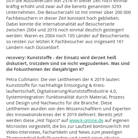
sich die Ausstellerzahl von 2376 in dieser Zeit noch einmal
kräftig erhöht und zwar auf die bereits genannten 3293
Unternehmen. Die Besucherzahl ist mit immer über 200
000
Fachbesuchern in dieser Zeit konstant hoch geblieben.
Dabei konnte die Internationalität auf Besucherseite
zwischen 2004 und 2016 noch einmal deutlich gesteigert
werden: Waren es 2004 noch 105 Länder auf Besucherseite,
so reisten zur letzten K Fachbesucher aus insgesamt 161
Ländern nach Düsseldorf.
recovery: Kunststoffe - der Einsatz wird derzeit heiß
diskutiert, trotzdem sind sie nicht wegzudenken. Was sind
die Fokusthemen der diesjährigen K?
Petra Cullmann:
Die vier Leitthemen der K 2019 lauten:
Kunststoffe für nachhaltige Entsorgung & Kreis-
laufwirtschaft, Digitalisierung/Kunststoffindustrie 4.0,
Systemintegration: Funktionalität durch Material, Prozess
und Design und Nachwuchs für die Branche. Diese
Leitthemen wurden von den Wissenschaftlern und Experten
des Innovationskreises der K 2019 definiert. Bereits jetzt
werden diese „Hot Topics“ auf
www.k-online.de
auf eigenen
Microsites vorgestellt, die bis zur Laufzeit kontinuierlich mit
Video-Interviews, Fachartikeln und News zum jeweiligen
Themengebiet befüllt werden und somit einen idealen