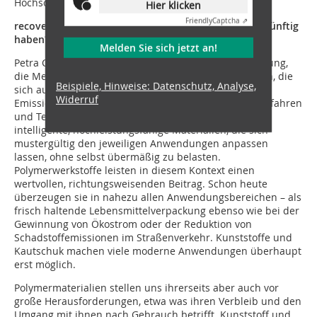
Hochschulen und Unternehmen auszutauschen.
Hier klicken
Friendly
Captcha ⇗
recovery: Welche Bedeutung wird der Kunststoff zukünftig
haben?
Melden Sie sich jetzt an!
Petra Cullmann:
Vom Klimawandel bis zur Digitalisierung,
die Menschheit steht vor globalen Herausforderungen, die
Beispiele, Hinweise: Datenschutz, Analyse,
sich auf menschliches Wirken zurückführen lassen.
Widerruf
Emissionsarme und energie-schonende, effiziente Verfahren
und Technologien sind gefragter denn je, ebenso
intelligente, hochleistungsfähige Materialien, die sich
mustergültig den jeweiligen Anwendungen anpassen
lassen, ohne selbst übermäßig zu belasten.
Polymerwerkstoffe leisten in diesem Kontext einen
wertvollen, richtungsweisenden Beitrag. Schon heute
überzeugen sie in nahezu allen Anwendungsbereichen – als
frisch haltende Lebensmittelverpackung ebenso wie bei der
Gewinnung von Ökostrom oder der Reduktion von
Schadstoffemissionen im Straßenverkehr. Kunststoffe und
Kautschuk machen viele moderne Anwendungen überhaupt
erst möglich.
Polymermaterialien stellen uns ihrerseits aber auch vor
große Herausforderungen, etwa was ihren Verbleib und den
Umgang mit ihnen nach Gebrauch betrifft. Kunststoff und