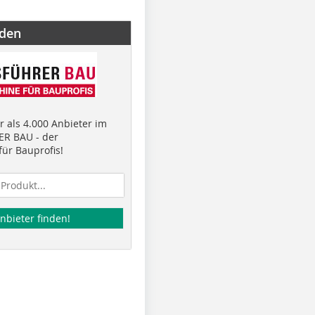
nden
 als 4.000 Anbieter im
R BAU - der
ür Bauprofis!
nbieter finden!