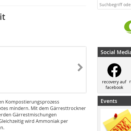
it
Social Medi
recovery auf
facebook
Events
den Kompostierungsprozess
ktes mindern. Mit dem Gärresttrockner
rden Gärrestmischungen
Gleichzeitig wird Ammoniak per
n.