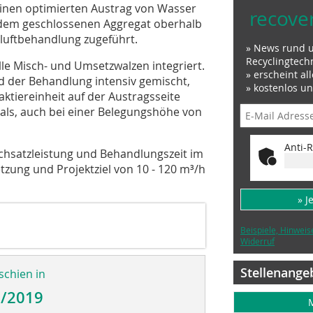
 einen optimierten Austrag von Wasser
recove
 dem geschlossenen Aggregat oberhalb
bluftbehandlung zugeführt.
» News rund 
Recyclingtech
lle Misch- und Umsetzwalzen integriert.
» erscheint al
d der Behandlung intensiv gemischt,
» kostenlos u
tiereinheit auf der Austragsseite
als, auch bei einer Belegungshöhe von
Anti-R
chsatzleistung und Behandlungszeit im
zung und Projektziel von 10 - 120 m³/h
» J
Beispiele, Hinweis
Widerruf
Stellenange
schien in
5/2019