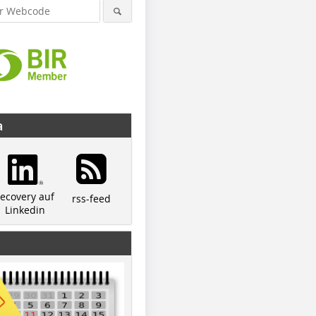
a
recovery auf
rss-feed
Linkedin