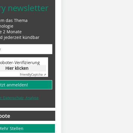
ry newsletter
um das Thema
nologie
le 2 Monate
nd jederzeit kündbar
oboter-Verifizierung
Hier klicken
Friendly
Captcha ⇗
etzt anmelden!
e: Datenschutz, Analyse,
bote
Mehr Stellen