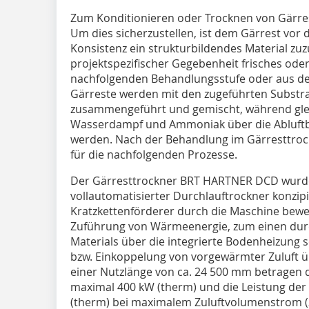
Zum Konditionieren oder Trocknen von Gärres
Um dies sicherzustellen, ist dem Gärrest vo
Konsistenz ein strukturbildendes Material zuz
projektspezifischer Gegebenheit frisches oder
nachfolgenden Behandlungsstufe oder aus de
Gärreste werden mit den zugeführten Substra
zusammengeführt und gemischt, während glei
Wasserdampf und Ammoniak über die Abluft
werden. Nach der Behandlung im Gärresttrock
für die nachfolgenden Prozesse.
Der Gärresttrockner BRT HARTNER DCD wurde a
vollautomatisierter Durchlauftrockner konzipi
Kratzkettenförderer durch die Maschine beweg
Zuführung von Wärmeenergie, zum einen dur
Materials über die integrierte Bodenheizung
bzw. Einkoppelung von vorgewärmter Zuluft üb
einer Nutzlänge von ca. 24 500 mm betragen 
maximal 400 kW (therm) und die Leistung der
(therm) bei maximalem Zuluftvolumenstrom (3