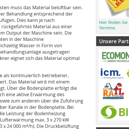
ten muss das Material belüftbar sein.
r der Behandlung entsprechend der
ufügen. Dies kann je nach
Hier finden Sie
 rückgeführtes Material aus einer
Termine.
m Output der Maschine sein. Die
ten in der Maschine
Unsere Part
chzeitig Wasser in Form von
behandlungsanlage ausgetragen
ner eignet sich das Material optimal
ls kontinuierlich betriebener,
ert. Das Material wird mit einem
t. Über die Bodenplatte erfolgt die
ch eine aktive Erwärmung des
 sowie zum anderen über die Zuführung
er Kanäle in der Bodenplatte. Bei
die Leistung der Bodenheizung
 Lufterwärmung max. 3 x 270 kW
 x 24 000 m³/h). Die Druckbelüftung