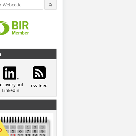
a
recovery auf
rss-feed
Linkedin