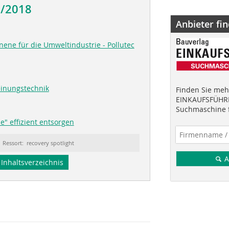
5/2018
Anbieter fi
nene für die Umweltindustrie - Pollutec
einungstechnik
Finden Sie mehr
EINKAUFSFÜHRE
Suchmaschine f
e" effizient entsorgen
Ressort: recovery spotlight
A
Inhaltsverzeichnis