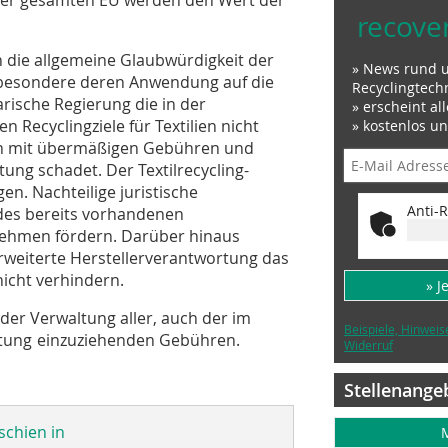
recove
 die allgemeine Glaubwürdigkeit der
» News rund 
sbesondere deren Anwendung auf die
Recyclingtech
arische Regierung die in der
» erscheint al
n Recyclingziele für Textilien nicht
» kostenlos u
en mit übermäßigen Gebühren und
tung schadet. Der Textilrecycling-
en. Nachteilige juristische
Anti-R
es bereits vorhandenen
nehmen fördern. Darüber hinaus
weiterte Herstellerverantwortung das
nicht verhindern.
» J
der Verwaltung aller, auch der im
Beispiele, Hinweis
rtung einzuziehenden Gebühren.
Widerruf
Stellenange
schien in