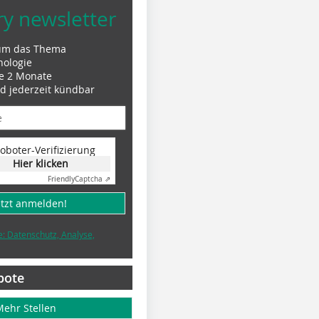
ry newsletter
um das Thema
nologie
le 2 Monate
nd jederzeit kündbar
oboter-Verifizierung
Hier klicken
Friendly
Captcha ⇗
etzt anmelden!
e: Datenschutz, Analyse,
bote
Mehr Stellen