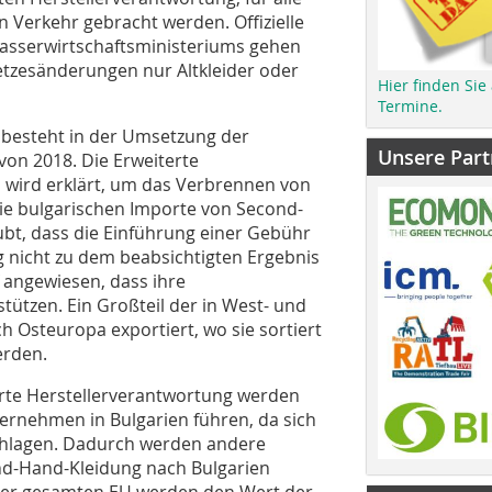
n Verkehr gebracht werden. Offizielle
asserwirtschaftsministeriums gehen
etzesänderungen nur Altkleider oder
Hier finden Sie
Termine.
 besteht in der Umsetzung der
Unsere Part
von 2018. Die Erweiterte
o wird erklärt, um das Verbrennen von
die bulgarischen Importe von Second-
bt, dass die Einführung einer Gebühr
g nicht zu dem beabsichtigten Ergebnis
 angewiesen, dass ihre
stützen. Ein Großteil der in West- und
h Osteuropa exportiert, wo sie sortiert
erden.
rte Herstellerverantwortung werden
ernehmen in Bulgarien führen, da sich
schlagen. Dadurch werden andere
ond-Hand-Kleidung nach Bulgarien
der gesamten EU werden den Wert der