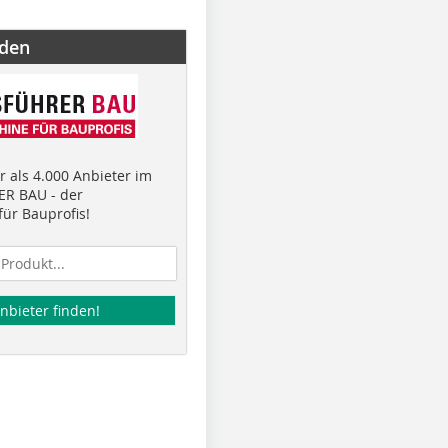
nden
 als 4.000 Anbieter im
R BAU - der
ür Bauprofis!
nbieter finden!