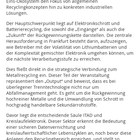
Eins-Ökosystem den Fokus von allgemeinen
Recyclingkonzepten hin zu konkreten industriellen
Lösungen.
Der Hauptschwerpunkt liegt auf Elektronikschrott und
Batterierecycling, die sowohl die „Eingänge“ als auch die
„Zukunft“ der Rückgewinnungskette darstellen. Die zentrale
Herausforderung in Frankfurt besteht darin, aufzuzeigen,
wie Betreiber mit der Volatilität von Lithiumbatterien und
der Komplexität gemischter Elektronik umgehen können, um
die nächste Verarbeitungsstufe zu erreichen.
Dies fließt direkt in die strategische Verbindung zum
Metallrecycling ein. Dieser Teil der Veranstaltung
repräsentiert den „Output“ und beweist, dass es bei
überlegener Trenntechnologie nicht nur um
Abfallmanagement geht. Es geht um die Rückgewinnung
hochreiner Metalle und die Umwandlung von Schrott in
hochgradig handelbare Sekundärrohstoffe.
Davor liegt die entscheidende Säule ITAD und
Kreislaufelektronik. Dieser Sektor erkennt die Bedeutung
einer sicheren Datenvernichtung und
kreislaufwirtschaftlicher Lebenszyklen an, noch bevor diese
Anlagen den Recyclingbereich erreichen, und stellt so