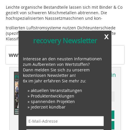
Leichte organische Bestandteile lassen sich mit Binder & Co
gezielt von schweren Mischmetallen abtrennen. Die
hochspezialisierten Nasssetzmaschinen und kon-
trollierten Luftstromsysteme nutzen Dichteunterschiede
x
(spezifisches Gewicht), um eine effiziente, dichtebasierte
recovery Newsletter
Klassifizierung von Schrott zu ermöglichen.
www.ewaste-expo.com
Interesse an den neusten Informationen
zum Aufbereiten von Wertstoffen?
Dann melden Sie sich zu unserem
Dieser Artikel erschien in
kostenlosen Newsletter an!
6x im Jahr erfahren Sie mehr zu:
recovery 03/2026
» aktuellen Veranstaltungen
» Produktentwicklungen
Ressort: waste recovery
» spannenden Projekten
» jederzeit kündbar
Abonnement
Inhaltsverzeichnis