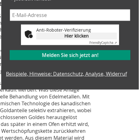
genkonzept
Südwales ist eine hochkomplexe High-
hnologien vereint, darunter drei
ihre präzise, langsam laufende und
Anti-Roboter-Verifizierung
Hier klicken
Maschinen für eine kontrollierte und
e zerlegen komplexe Leiterplatten in
Friendly
Captcha ⇗
 bei minimalem Energieverbrauch. Das
Melden Sie sich jetzt an!
ür die weitere Aufbereitung, bei der ein
rschiedene metallurgische
 weiter trennt und verfeinert.
Beispiele, Hinweise: Datenschutz, Analyse, Widerruf
stoffen weiterverarbeitet, während
 verkauft werden. Was diese Anlage
zielle Behandlung von Edelmetallen. Mit
hemischen Technologie des kanadischen
oldanteile selektiv ex­trahieren, wobei
schlossenen Goldes herausgelöst
 das später in einem Ofen erhitzt wird,
ie Wertschöpfungskette zurückkehren
t werden. Aus diesem Material wird