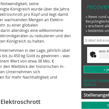
 Notwendigkeit, seine
recove
einigte Königreich wurde über die Jahre
ktroschrott pro Kopf und liegt damit
» News rund 
der wachsenden Mengen an Elektro-
Recyclingtech
hr zu einer globalen
» erscheint al
 darin allerdings eine willkommene
» kostenlos u
lektronikgeräten zu reduzieren und den
ten Königreich zu halten.
Unternehmen in der Lage, jährlich über
Anti-R
s bis zu 450 kg Gold zu gewinnen – was
einem Wert von etwa 38 Mio. €
ür den Weitblick der historischen In­
» J
llsten Unternehmen sich
n für mehr Nachhaltigkeit und
Beispiele, Hinweis
Widerruf
Stellenange
Elektroschrott