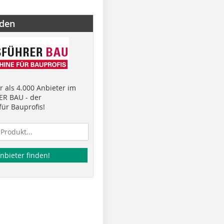
nden
 als 4.000 Anbieter im
R BAU - der
ür Bauprofis!
nbieter finden!