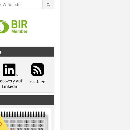
a
recovery auf
rss-feed
Linkedin