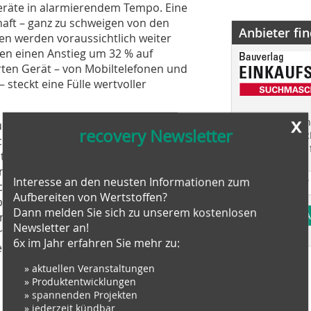
geräte in alarmierendem Tempo. Eine
haft – ganz zu schweigen von den
Anbieter fi
en werden voraussichtlich weiter
ren einen Anstieg um 32 % auf
erten Gerät – von Mobiltelefonen und
steckt eine Fülle wertvoller
x
Finden Sie mehr
nur um Metalle wie Kupfer und
recovery Newsletter
EINKAUFSFÜHRE
 Edelmetalle wie Gold, Silber und
Suchmaschine f
ott in viel höheren Konzentrationen
nd ineffizienter Recyclingverfahren
Interesse an den neusten Informationen zum
chlossen“ bleiben. Die innovative
Aufbereiten von Wertstoffen?
e für das Recycling von Elektro- und
Dann melden Sie sich zu unserem kostenlosen
A
nung und Wiederverwendung von
Newsletter an!
ernehmen dazu bei, den Kreislauf der
6x im Jahr erfahren Sie mehr zu:
n Weg für eine stärker
» aktuellen Veranstaltungen
» Produktentwicklungen
» spannenden Projekten
» jederzeit kündbar