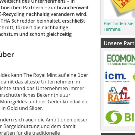
r Weitsicht des Unternehmens – in
nischen Partnern – zur branchenweit
E-Recycling nachhaltig verändern wird.
NTHA Schredder beinhaltet, erschließt
Hier finden Sie
hrott, fördert die nachhaltige
Termine.
chstum und schont gleichzeitig
Unsere Part
 über
geldes kann The Royal Mint auf eine über
t damit das älteste Unternehmen im
chichte stand das Unternehmen immer
nerschütterliches Bekenntnis zur
en Münzgeldes und der Gedenkmedaillen
in Gold und Silber.
ändern sich auch die Ambitionen dieser
der Bargeldnutzung und dem damit
ften für die traditionelle