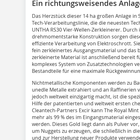
Ein richtungsweisendes Anla
Das Herzstück dieser 14 ha großen Anlage in 
Tech-Verarbeitungslinie, die die neuesten Tec
UNTHA RS30 Vier-Wellen-Zerkleinerer. Durch 
drehmomentstarke Konstruktion sorgen diese 
effiziente Verarbeitung von Elektroschrott. Si
fein zerkleinertes Ausgangsmaterial und das
zerkleinerte Material ist anschließend bereit f
komplexes System von Zusatztechnologien ve
Bestandteile für eine maximale Rückgewinnung
Nichtmetallische Komponenten werden zu Bau
unedle Metalle extrahiert und an Raffinerien
jedoch weltweit einzigartig macht, ist die spe
Hilfe der patentierten und weltweit ersten c
Cleantech-Partners Excir kann The Royal Mint G
mehr als 99 % des im Eingangsmaterial einge
werden. Dieses Gold liegt dann als Pulver vor,
um Nuggets zu erzeugen, die schließlich in d
und zur Herstellung neuer Produkte verwende