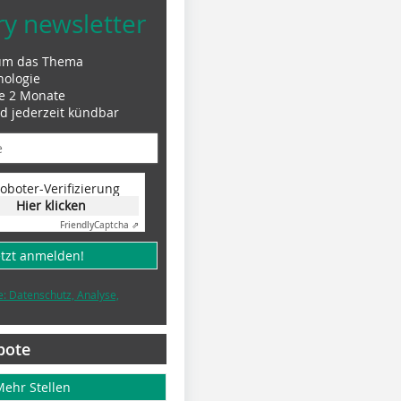
ry newsletter
um das Thema
nologie
le 2 Monate
nd jederzeit kündbar
oboter-Verifizierung
Hier klicken
Friendly
Captcha ⇗
etzt anmelden!
e: Datenschutz, Analyse,
bote
Mehr Stellen