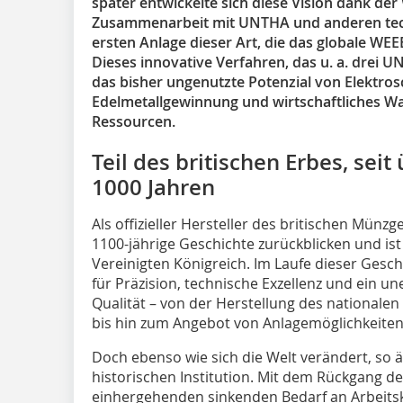
später entwickelte sich diese Vision dank de
Zusammenarbeit mit UNTHA und anderen tech
ersten Anlage dieser Art, die das globale WEE
Dieses innovative Verfahren, das u. a. drei U
das bisher ungenutzte Potenzial von Elektrosc
Edelmetallgewinnung und wirtschaftliches Wa
Ressourcen.
Teil des britischen Erbes, seit
1000 Jahren
Als offizieller Hersteller des britischen Münz
1100-jährige Geschichte zurückblicken und is
Vereinigten Königreich. Im Laufe dieser Ges
für Präzision, technische Exzellenz und ein u
Qualität – von der Herstellung des national
bis hin zum Angebot von Anlagemöglichkeiten 
Doch ebenso wie sich die Welt verändert, so 
historischen Institution. Mit dem Rückgang 
einhergehenden sinkenden Bedarf an Arbeitskrä