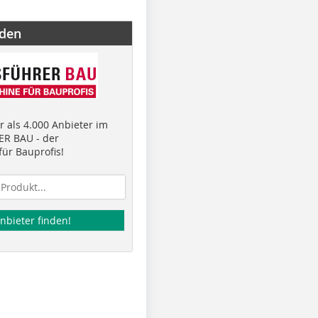
nden
 als 4.000 Anbieter im
R BAU - der
ür Bauprofis!
nbieter finden!