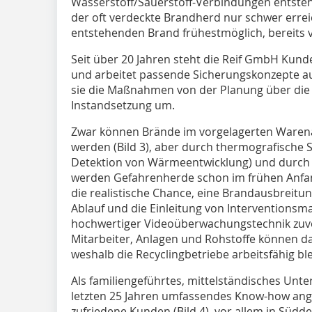
Wasserstoff/Sauerstoff-Verbindungen entste
der oft verdeckte Brandherd nur schwer erreich
entstehenden Brand frühestmöglich, bereits 
Seit über 20 Jahren steht die Reif GmbH Kunde
und arbeitet passende Sicherungskonzepte aus
sie die Maßnahmen von der Planung über die I
Instandsetzung um.
Zwar können Brände im vorgelagerten Waren
werden (Bild 3), aber durch thermografisch
Detektion von Wärmeentwicklung) und durch
werden Gefahrenherde schon im frühen Anfan
die realistische Chance, eine Brandausbreitun
Ablauf und die Einleitung von Interventions
hochwertiger Videoüberwachungstechnik zuve
Mitarbeiter, Anlagen und Rohstoffe können d
weshalb die Recyclingbetriebe arbeitsfähig bl
Als familiengeführtes, mittelständisches Unt
letzten 25 Jahren umfassendes Know-how ange
zufriedene Kunden (Bild 4), vor allem in Süd