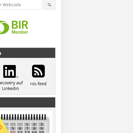
a
recovery auf
rss-feed
Linkedin