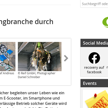
lingbranche durch
Social Medi
recovery auf
facebook
af Andreas
© Reif GmbH, Photographer
© Reif GmbH, Photographer
Daniel Schreiber
Wolfgang Gasser
Events
icher begleiten unser Leben wie ein
em E-Scooter, im Smartphone und
rlässige Betrieb solcher Geräte wird