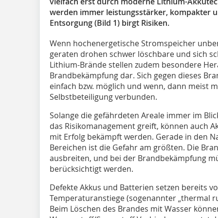
vielfach erst durch moderne Lithium-Akkutech
werden immer leistungsstärker, kompakter und
Entsorgung (Bild 1) birgt Risiken.
Wenn hochenergetische Stromspeicher unbem
geraten drohen schwer löschbare und sich sc
Lithium-Brände stellen zudem besondere Her
Brandbekämpfung dar. Sich gegen dieses Brand
einfach bzw. möglich und wenn, dann meist 
Selbstbeteiligung verbunden.
Solange die gefährdeten Areale immer im Blic
das Risikomanagement greift, können auch A
mit Erfolg bekämpft werden. Gerade in den N
Bereichen ist die Gefahr am größten. Die Bra
ausbreiten, und bei der Brandbekämpfung 
berücksichtigt werden.
Defekte Akkus und Batterien setzen bereits 
Temperaturanstiege (sogenannter „thermal r
Beim Löschen des Brandes mit Wasser können