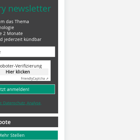
ry newsletter
um das Thema
nologie
le 2 Monate
nd jederzeit kündbar
oboter-Verifizierung
Hier klicken
Friendly
Captcha ⇗
etzt anmelden!
e: Datenschutz, Analyse,
bote
Mehr Stellen