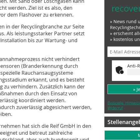
hen. Mit Sand oder Löschgasen kann
recove
t werden. Ziel ist es also, den
vor dem Flashover zu erkennen.
» News rund 
n in der Recyclingbranche zur Seite
Recyclingtech
. Als leistungsstarker Partner setzt
» erscheint al
» kostenlos u
nstallation bis zur Wartung- und
annahmeprozess nicht verhindert
e Sensoren (Branderkennung durch
Anti-R
 spezielle Rauchansaugsysteme
gsstadium erkannt, und es besteht
g zu verhindern. Zusätzlich kann der
» J
maßnahmen durch den Einsatz von
rlässig koordiniert werden.
Beispiele, Hinweis
adurch zuverlässig abgesichert werden,
Widerruf
eiben.
Stellenange
ernehmen hat sich die Reif GmbH in den
eignet und betreut zahlreiche
deutschland, aber auch bundesweit und