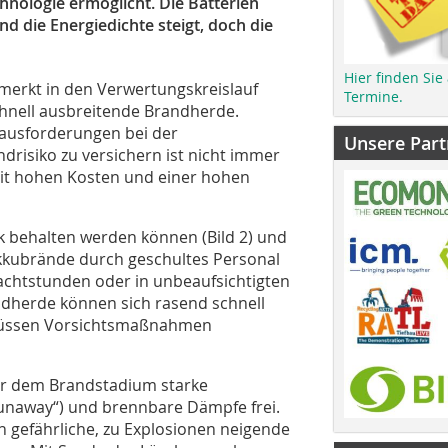
nologie ermöglicht. Die Batterien
 die Energiedichte steigt, doch die
Hier finden Sie
erkt in den Verwertungskreislauf
Termine.
hnell ausbreitende Brandherde.
ausforderungen bei der
Unsere Part
risiko zu versichern ist nicht immer
mit hohen Kosten und einer hohen
k behalten werden können (Bild 2) und
kkubrände durch geschultes Personal
achtstunden oder in unbeaufsichtigten
ndherde können sich rasend schnell
müssen Vorsichtsmaßnahmen
vor dem Brandstadium starke
unaway“) und brennbare Dämpfe frei.
 gefährliche, zu Explosionen neigende