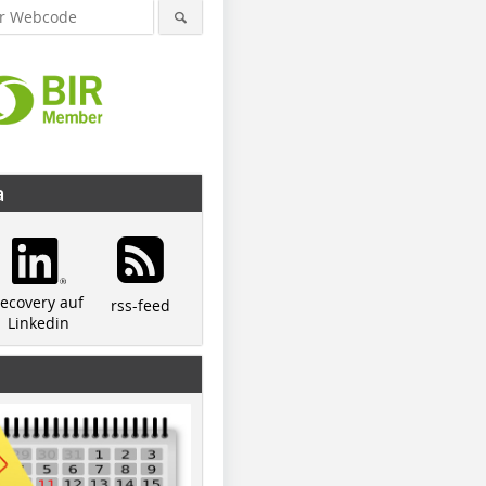
a
recovery auf
rss-feed
Linkedin