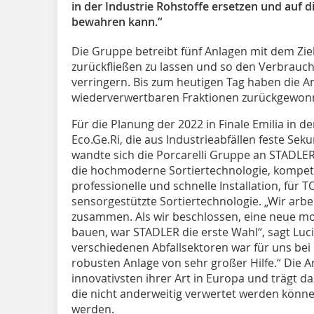
in der Industrie Rohstoffe ersetzen und auf 
bewahren kann.“
Die Gruppe betreibt fünf Anlagen mit dem Ziel
zurückfließen zu lassen und so den Verbrauc
verringern. Bis zum heutigen Tag haben die An
wiederverwertbaren Fraktionen zurückgewon
Für die Planung der 2022 in Finale Emilia in 
Eco.Ge.Ri, die aus Industrieabfällen feste Sek
wandte sich die Porcarelli Gruppe an STADL
die hochmoderne Sortiertechnologie, kompete
professionelle und schnelle Installation, für T
sensorgestützte Sortiertechnologie. „Wir arbe
zusammen. Als wir beschlossen, eine neue mod
bauen, war STADLER die erste Wahl“, sagt Luci
verschiedenen Abfallsektoren war für uns bei 
robusten Anlage von sehr großer Hilfe.“ Die A
innovativsten ihrer Art in Europa und trägt daz
die nicht anderweitig verwertet werden könne
werden.