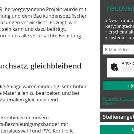
recove
.Ri hervorgegangene Projekt wurde mit
nung und dem Bau kundenspezifischer
» News rund 
ösungen verwirklicht. Es zeigt, wie
Recyclingtech
t sein kann und dazu beiträgt,
» erscheint al
urch uns alle verursachte Belastung
» kostenlos u
Anti-R
urchsatz, gleichbleibend
» J
ie Anlage waren eindeutig: sehr hoher
he Materialien zu bearbeiten und bei
Beispiele, Hinweis
aterialien gleichbleibend
Widerruf
Stellenange
r kombinierten unsere
its-Beschleunigungsbänder mit
Materialauswahl und PVC-Kontrolle