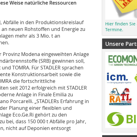
diese Weise natürliche Ressourcen
, Abfälle in den Produktionskreislauf
Hier finden Sie
h an neuen Rohstoffen und Energie zu
Termine.
lagen mehr als 3 Mio. t an
nen.
Unsere Part
der Provinz Modena eingeweihten Anlage
undärbrennstoffe (SRB) gewinnen soll,
ER und TOMRA. Für STADLER sprachen
nte Konstruktionsarbeit sowie die
OMRA die fortschrittliche
iten seit 2012 erfolgreich mit STADLER
erne Anlage in Finale Emilia zu
ano Porcarelli. „STADLERs Erfahrung in
der Planung einer flexiblen und
nlage Eco.Ge.Ri gehört zu den
u bei, dass 150 000 t Abfälle pro Jahr,
n, nicht auf Deponien entsorgt