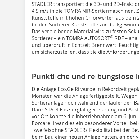
STADLER transportiert die 3D- und 2D-Fraktio
4,5 m/s in die TOMRA NIR-Sortiermaschinen. 
Kunststoffe mit hohen Chlorwerten aus dem 
beiden Sortierer Kunststoffe zur Rückgewinn
Das verbleibende Material wird zu festen Sek
®
Sortierer – ein TOMRA AUTOSORT
RDF – anal
und überprüft in Echtzeit Brennwert, Feucht
um sicherzustellen, dass sie die Anforderunge
Pünktliche und reibungslose
Die Anlage Eco.Ge.Ri wurde in Rekordzeit gepl
Monaten war die Anlage fertiggestellt. Wegen
Sortieranlage noch während der laufenden Ba
Dank STADLERs sorgfältiger Planung und Abs
vor Ort konnte die Inbetriebnahme am 6. Juni 
Porcarelli war dies ein besonderer Vorteil be
„zweifelsohne STADLERs Flexibilität bei der Bew
beim Bau einer neuen Anlage hatten, an der