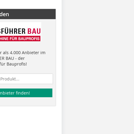
nden
 als 4.000 Anbieter im
R BAU - der
ür Bauprofis!
nbieter finden!