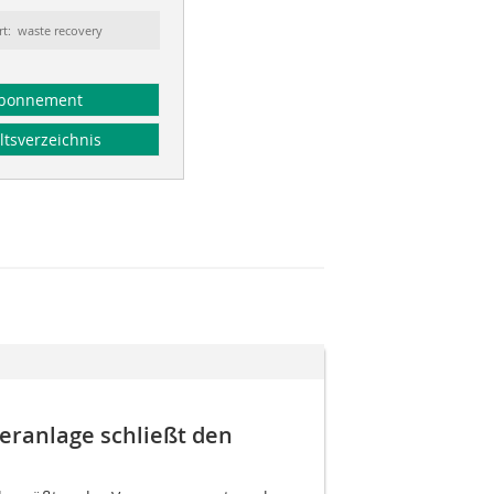
rt: waste recovery
bonnement
ltsverzeichnis
ieranlage schließt den