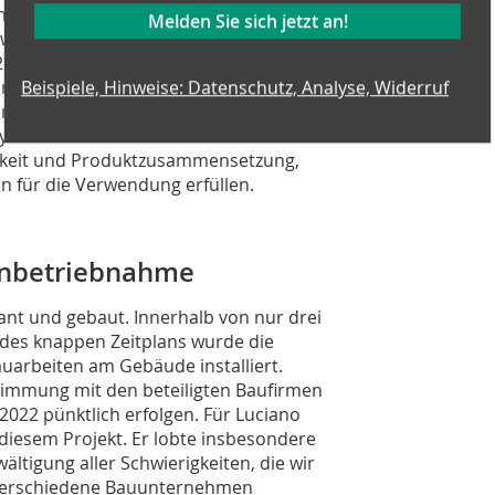
nen mit einer Geschwindigkeit von
Melden Sie sich jetzt an!
Zwei der Sortiermaschinen schleusen
2D-Strom aus, während die anderen
ung aus dem 3D-Strom aussortieren.
Beispiele, Hinweise: Datenschutz, Analyse, Widerruf
undärbrennstoffen. Ein fünfter
ysiert die festen Sekundärrohstoffe
igkeit und Produktzusammensetzung,
n für die Verwendung erfüllen.
 Inbetriebnahme
ant und gebaut. Innerhalb von nur drei
 des knappen Zeitplans wurde die
uarbeiten am Gebäude installiert.
timmung mit den beteiligten Baufirmen
2022 pünktlich erfolgen. Für Luciano
i diesem Projekt. Er lobte insbesondere
ältigung aller Schwierigkeiten, die wir
 verschiedene Bauunternehmen