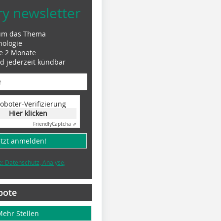
ry newsletter
um das Thema
nologie
le 2 Monate
nd jederzeit kündbar
oboter-Verifizierung
Hier klicken
Friendly
Captcha ⇗
etzt anmelden!
e: Datenschutz, Analyse,
bote
Mehr Stellen