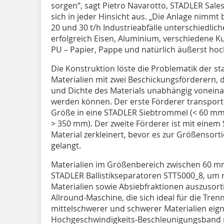
sorgen“, sagt Pietro Navarotto, STADLER Sales 
sich in jeder Hinsicht aus. „Die Anlage nimmt 
20 und 30 t/h Industrieabfälle unterschiedli
erfolgreich Eisen, Aluminium, verschiedene Kun
PU – Papier, Pappe und natürlich äußerst hoc
Die Konstruktion löste die Problematik der st
Materialien mit zwei Beschickungsförderern, d
und Dichte des Materials unabhängig vonein
werden können. Der erste Förderer transporti
Größe in eine STADLER Siebtrommel (< 60 mm;
> 350 mm). Der zweite Förderer ist mit einem
Material zerkleinert, bevor es zur Größensor
gelangt.
Materialien im Größenbereich zwischen 60 m
STADLER Ballistikseparatoren STT5000_8, um r
Materialien sowie Absiebfraktionen auszusort
Allround-Maschine, die sich ideal für die Tren
mittelschwerer und schwerer Materialien eig
Hochgeschwindigkeits-Beschleunigungsband m