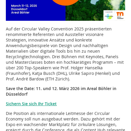
Auf der Circular Valley Convention 2025 präsentierten
renommierte Referenten und Aussteller visionäre
Strategien, innovative Ansätze und konkrete
Anwendungsbeispiele von Design und nachhaltigen
Materialien über digitale Tools bis hin zu neuen
Recyclingtechnologien. Drei Bühnen mit Keynotes, Panels
und Masterclasses boten ein hochkarätiges Programm – mit
über 200 Top-Speakern wie Prof. Holger Hanselka
(Fraunhofer), Katja Busch (DHL), Ulrike Sapiro (Henkel) und
Prof. André Bardow (ETH Zürich).
Save the Date: 11. und 12. März 2026 im Areal Böhler in
Düsseldorf
Sichern Sie sich Ihr Ticket
Die Position als internationale Leitmesse der Circular
Economy soll nun ausgebaut werden. Dazu gehört mit der
Expo ein wachsender Marktplatz für zirkuläre Lösungen,
ergänzt durch die Conference, die als Content Hub relevante