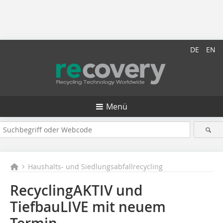
DE
EN
Menü
Haushalts- und Siedlungsabfallrecycling
RecyclingAKTIV und
TiefbauLIVE mit neuem