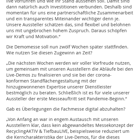
live vorführen und wie ihr Stand aussehen soll. Damit sind
dann natürlich auch Investitionen verbunden. Deshalb sind
momentan für uns eine partnerschaftliche Zusammenarbeit
und ein transparentes Miteinander wichtiger denn je.
Unsere Aussteller schätzen das, sind flexibel und belohnen
uns mit ungebrochen hohem Zuspruch. Daraus schöpfen
wir Kraft und Motivation.“
Die Demomesse soll nun zwölf Wochen später stattfinden.
Wie nutzen Sie diesen Zugewinn an Zeit?
„Die nächsten Wochen werden wir voller Vorfreude nutzen,
um gemeinsam mit unseren Ausstellern die Abläufe bei den
Live-Demos zu finalisieren und sie bei der corona-
konformen Standflächengestaltung mit der
hinzugewonnenen Expertise unserer Dienstleister
bestmöglich zu beraten. Schließlich ist es für viele unserer
Aussteller der erste Messeauftritt seit Pandemie-Beginn.“
Gab es Überlegungen die Fachmesse digital abzuhalten?
„Von Anfang an war in engem Austausch mit unseren
Ausstellern klar, dass kein abgewandeltes Messekonzept der
RecyclingAKTIV & TiefbauLIVE, beispielsweise reduziert um
die Kerncharakteristika der Live-Demos, für die dieses