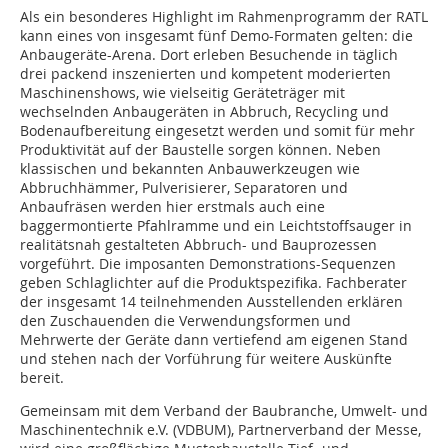
Als ein besonderes Highlight im Rahmenprogramm der RATL
kann eines von insgesamt fünf Demo-Formaten gelten: die
Anbaugeräte-Arena. Dort erleben Besuchende in täglich
drei packend inszenierten und kompetent moderierten
Maschinenshows, wie vielseitig Geräteträger mit
wechselnden Anbaugeräten in Abbruch, Recycling und
Bodenaufbereitung eingesetzt werden und somit für mehr
Produktivität auf der Baustelle sorgen können. Neben
klassischen und bekannten Anbauwerkzeugen wie
Abbruchhämmer, Pulverisierer, Separatoren und
Anbaufräsen werden hier erstmals auch eine
baggermontierte Pfahlramme und ein Leichtstoffsauger in
realitätsnah gestalteten Abbruch- und Bauprozessen
vorgeführt. Die imposanten Demonstrations-Sequenzen
geben Schlaglichter auf die Produktspezifika. Fachberater
der insgesamt 14 teilnehmenden Ausstellenden erklären
den Zuschauenden die Verwendungsformen und
Mehrwerte der Geräte dann vertiefend am eigenen Stand
und stehen nach der Vorführung für weitere Auskünfte
bereit.
Gemeinsam mit dem Verband der Baubranche, Umwelt- und
Maschinentechnik e.V. (VDBUM), Partnerverband der Messe,