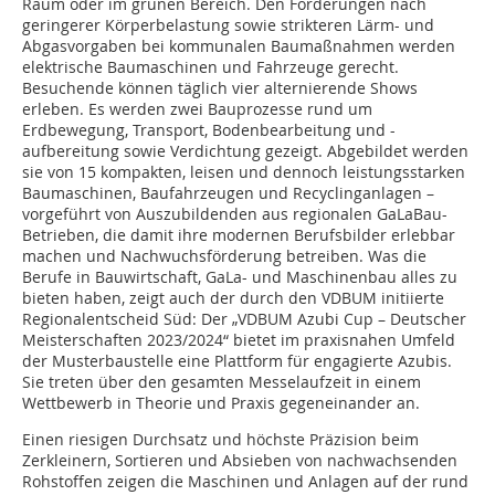
Raum oder im grünen Bereich. Den Forderungen nach
geringerer Körperbelastung sowie strikteren Lärm- und
Abgasvorgaben bei kommunalen Baumaßnahmen werden
elektrische Baumaschinen und Fahrzeuge gerecht.
Besuchende können täglich vier alternierende Shows
erleben. Es werden zwei Bauprozesse rund um
Erdbewegung, Transport, Bodenbearbeitung und -
aufbereitung sowie Verdichtung gezeigt. Abgebildet werden
sie von 15 kompakten, leisen und dennoch leistungsstarken
Baumaschinen, Baufahrzeugen und Recyclinganlagen –
vorgeführt von Auszubildenden aus regionalen GaLaBau-
Betrieben, die damit ihre modernen Berufsbilder erlebbar
machen und Nachwuchsförderung betreiben. Was die
Berufe in Bauwirtschaft, GaLa- und Maschinenbau alles zu
bieten haben, zeigt auch der durch den VDBUM initiierte
Regionalentscheid Süd: Der „VDBUM Azubi Cup – Deutscher
Meisterschaften 2023/2024“ bietet im praxisnahen Umfeld
der Musterbaustelle eine Plattform für engagierte Azubis.
Sie treten über den gesamten Messelaufzeit in einem
Wettbewerb in Theorie und Praxis gegeneinander an.
Einen riesigen Durchsatz und höchste Präzision beim
Zerkleinern, Sortieren und Absieben von nachwachsenden
Rohstoffen zeigen die Maschinen und Anlagen auf der rund