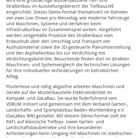
wird eine großflächige Musterbaustelle Tief- und
Straßenbau im Ausstellungsbereich der TiefbauLIVE
eingerichtet. Dieses Demo-Format thematisiert im Rahmen
von zwei Live-Shows pro Messetag, wie moderne Fahrzeuge
und Maschinen, Systeme und Verfahren beim
Infrastrukturbau im Zusammenspiel wirken. Vorgeführt
werden zeitgemäße Prozesse des Straßenbaus vom
Erdaushub über den Umschlag und Transport von
Aushubmaterial sowie die 3D-gesteuerte Planumserstellung
und den Asphalteinbau bis zur Verdichtung mit
Verdichtungskontrolle. Besuchende finden dort im direkten
Maschinen- und Systemvergleich die technischen Lösungen
für ihre individuellen Anforderungen im betrieblichen
Alltag.
Flüsterleise und völlig abgasfrei arbeiten Maschinen und
Geräte auf der Musterbaustelle Elektromobilität im
Kompakt- und GaLaBau. Sie wurde federführend vom
VDBUM initiiert und gemeinsam mit dem Verband Garten-,
Landschafts- und Sportplatzbau Baden-Württemberg e.V.
(GaLaBau BW) gestaltet. Mit diesem Demo-Format zielt die
RATL auf klassische Tiefbau- sowie Garten- und
Landschaftsbaubetriebe und ihre besonderen
Anforderungen beim Umgang mit Maschinen im städtischen