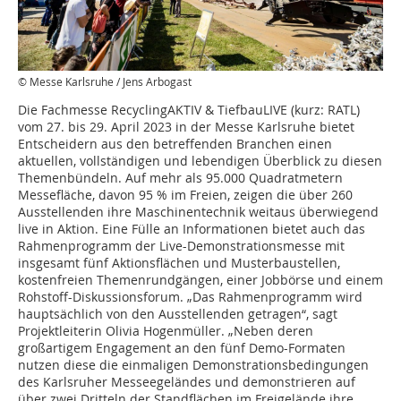
© Messe Karlsruhe / Jens Arbogast
Die Fachmesse RecyclingAKTIV & TiefbauLIVE (kurz: RATL)
vom 27. bis 29. April 2023 in der Messe Karlsruhe bietet
Entscheidern aus den betreffenden Branchen einen
aktuellen, vollständigen und lebendigen Überblick zu diesen
Themenbündeln. Auf mehr als 95.000 Quadratmetern
Messefläche, davon 95 % im Freien, zeigen die über 260
Ausstellenden ihre Maschinentechnik weitaus überwiegend
live in Aktion. Eine Fülle an Informationen bietet auch das
Rahmenprogramm der Live-Demonstrationsmesse mit
insgesamt fünf Aktionsflächen und Musterbaustellen,
kostenfreien Themenrundgängen, einer Jobbörse und einem
Rohstoff-Diskussionsforum. „Das Rahmenprogramm wird
hauptsächlich von den Ausstellenden getragen“, sagt
Projektleiterin Olivia Hogenmüller. „Neben deren
großartigem Engagement an den fünf Demo-Formaten
nutzen diese die einmaligen Demonstrationsbedingungen
des Karlsruher Messeegeländes und demonstrieren auf
über zwei Dritteln der Standflächen im Freigelände ihre