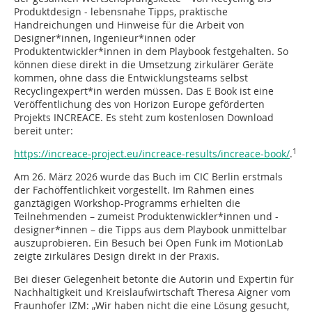
Produktdesign - lebensnahe Tipps, praktische
Handreichungen und Hinweise für die Arbeit von
Designer*innen, Ingenieur*innen oder
Produktentwickler*innen in dem Playbook festgehalten. So
können diese direkt in die Umsetzung zirkulärer Geräte
kommen, ohne dass die Entwicklungsteams selbst
Recyclingexpert*in werden müssen. Das E Book ist eine
Veröffentlichung des von Horizon Europe geförderten
Projekts INCREACE. Es steht zum kostenlosen Download
bereit unter:
1
https://increace-project.eu/increace-results/increace-book/
.
Am 26. März 2026 wurde das Buch im CIC Berlin erstmals
der Fachöffentlichkeit vorgestellt. Im Rahmen eines
ganztägigen Workshop-Programms erhielten die
Teilnehmenden – zumeist Produktenwickler*innen und -
designer*innen – die Tipps aus dem Playbook unmittelbar
auszuprobieren. Ein Besuch bei Open Funk im MotionLab
zeigte zirkuläres Design direkt in der Praxis.
Bei dieser Gelegenheit betonte die Autorin und Expertin für
Nachhaltigkeit und Kreislaufwirtschaft Theresa Aigner vom
Fraunhofer IZM: „Wir haben nicht die eine Lösung gesucht,