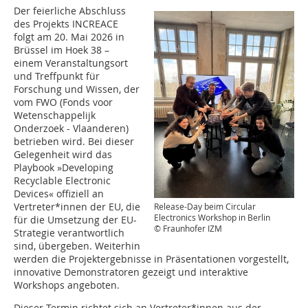
Der feierliche Abschluss
des Projekts INCREACE
folgt am 20. Mai 2026 in
Brüssel im Hoek 38 –
einem Veranstaltungsort
und Treffpunkt für
Forschung und Wissen, der
vom FWO (Fonds voor
Wetenschappelijk
Onderzoek - Vlaanderen)
betrieben wird. Bei dieser
Gelegenheit wird das
Playbook »Developing
Recyclable Electronic
Devices« offiziell an
Vertreter*innen der EU, die
Release-Day beim Circular
Electronics Workshop in Berlin
für die Umsetzung der EU-
© Fraunhofer IZM
Strategie verantwortlich
sind, übergeben. Weiterhin
werden die Projektergebnisse in Präsentationen vorgestellt,
innovative Demonstratoren gezeigt und interaktive
Workshops angeboten.
Dieser Termin richtet sich an Vertreter*innen aus der