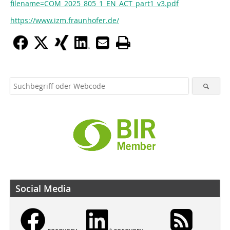
filename=COM_2025_805_1_EN_ACT_part1_v3.pdf
https://www.izm.fraunhofer.de/
Social Media