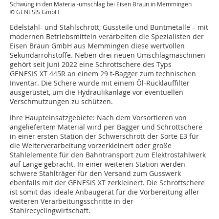
Schwung in den Material-umschlag bei Eisen Braun in Memmingen
© GENESIS GmbH
Edelstahl- und Stahlschrott, Gussteile und Buntmetalle – mit
modernen Betriebsmitteln verarbeiten die Spezialisten der
Eisen Braun GmbH aus Memmingen diese wertvollen
Sekundärrohstoffe. Neben drei neuen Umschlagmaschinen
gehört seit Juni 2022 eine Schrottschere des Typs
GENESIS XT 445R an einem 29 t-Bagger zum technischen
Inventar. Die Schere wurde mit einem Öl-Rücklauffilter
ausgerüstet, um die Hydraulikanlage vor eventuellen
Verschmutzungen zu schützen.
Ihre Haupteinsatzgebiete: Nach dem Vorsortieren von
angeliefertem Material wird per Bagger und Schrottschere
in einer ersten Station der Schwerschrott der Sorte E3 für
die Weiterverarbeitung vorzerkleinert oder große
Stahlelemente für den Bahntransport zum Elektrostahlwerk
auf Länge gebracht. In einer weiteren Station werden
schwere Stahlträger für den Versand zum Gusswerk
ebenfalls mit der GENESIS XT zerkleinert. Die Schrottschere
ist somit das ideale Anbaugerät für die Vorbereitung aller
weiteren Verarbeitungsschritte in der
Stahlrecyclingwirtschaft.