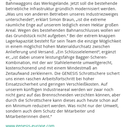
Bahnwaggons das Werksgelände. Jetzt soll die bestehende
betriebliche Infrastruktur gründlich modernisiert werden.
„Was uns von anderen Betrieben unseres Industriezweiges
unterscheidet“, erklärt Simon Braun, „ist die extreme
räumliche Enge auf unserem lediglich einen Hektar großen
Areal. Wegen des bestehenden Bahnanschlusses wollen wir
das Grundstück nicht aufgeben.“ Bei der extrem knappen
Lagerkapazität besteht für sein Team die einzige Möglichkeit
in einem möglichst hohen Materialdurchsatz zwischen
Anlieferung und Versand. „Ein Schlüsselelement“, ergänzt
er, „ist dabei unsere leistungsfähige Bagger-Scheren-
Kombination, mit der wir Stahlelemente umweltgerecht,
kostenschonend und mit einem Mindestmaß an
Zeitaufwand zerkleinern. Die GENESIS Schrottschere sichert
uns einen raschen Arbeitsfortschritt bei hoher
Einsatzsicherheit und geringen Verschleißkosten. Auf
unserem künftigen Industrieareal werden wir zwar noch
nicht ganz auf das Brennschneiden verzichten können, aber
durch die Schrottschere kann dieses auch heute schon auf
ein Minimum reduziert werden. Was nicht nur der Umwelt,
sondern auch dem Schutz der Mitarbeiter und
Mitarbeiterinnen dient.“
www.genesis-europe.com