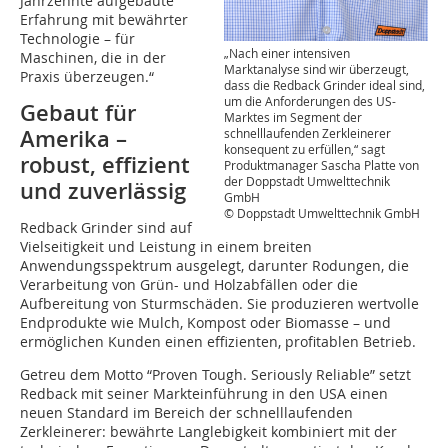
Jahrzehnte aufgebaute
Erfahrung mit bewährter
Technologie – für
„Nach einer intensiven
Maschinen, die in der
Marktanalyse sind wir überzeugt,
Praxis überzeugen.“
dass die Redback Grinder ideal sind,
um die Anforderungen des US-
Gebaut für
Marktes im Segment der
Amerika –
schnelllaufenden Zerkleinerer
konsequent zu erfüllen,“ sagt
robust, effizient
Produktmanager Sascha Platte von
der Doppstadt Umwelttechnik
und zuverlässig
GmbH
© Doppstadt Umwelttechnik GmbH
Redback Grinder sind auf
Vielseitigkeit und Leistung in einem breiten
Anwendungsspektrum ausgelegt, darunter Rodungen, die
Verarbeitung von Grün- und Holzabfällen oder die
Aufbereitung von Sturmschäden. Sie produzieren wertvolle
Endprodukte wie Mulch, Kompost oder Biomasse – und
ermöglichen Kunden einen effizienten, profitablen Betrieb.
Getreu dem Motto “Proven Tough. Seriously Reliable” setzt
Redback mit seiner Markteinführung in den USA einen
neuen Standard im Bereich der schnelllaufenden
Zerkleinerer: bewährte Langlebigkeit kombiniert mit der