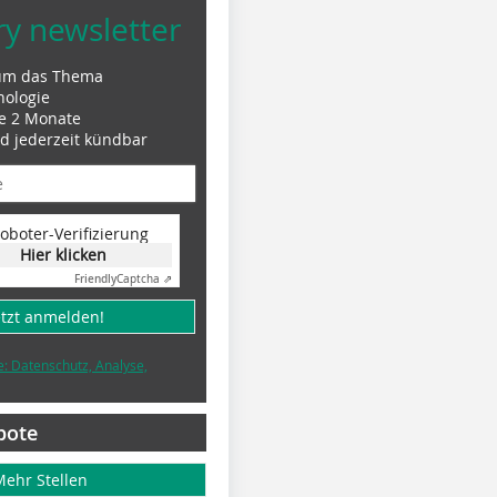
ry newsletter
um das Thema
nologie
le 2 Monate
nd jederzeit kündbar
oboter-Verifizierung
Hier klicken
Friendly
Captcha ⇗
etzt anmelden!
e: Datenschutz, Analyse,
bote
Mehr Stellen