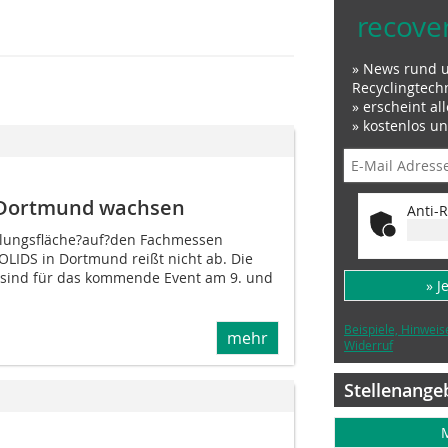
recove
» News rund 
Recyclingtech
» erscheint al
» kostenlos u
 Dortmund wachsen
Anti-R
llungsfläche?auf?den Fachmessen
IDS in Dortmund reißt nicht ab. Die
 sind für das kommende Event am 9. und
» J
Beispiele, Hinweis
mehr
Widerruf
Stellenange