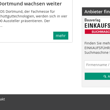
Dortmund wachsen weiter
Anbieter fi
DS Dortmund, der Fachmesse für
chüttguttechnologien, werden sich in vier
0 Aussteller präsentieren. Der
..
mehr
Finden Sie mehr
EINKAUFSFÜHRE
Suchmaschine f
A
akt