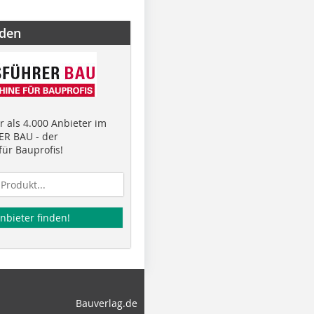
nden
 als 4.000 Anbieter im
R BAU - der
ür Bauprofis!
nbieter finden!
Bauverlag.de