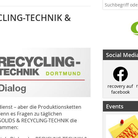
YCLING-TECHNIK &
Social Medi
recovery auf
facebook
Events
ienst – aber die Produktionsketten
nn es Fragen zu täglichen
r SOLIDS & RECYCLING-TECHNIK die
usammen: