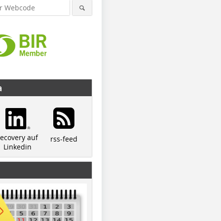
a
recovery auf
rss-feed
Linkedin