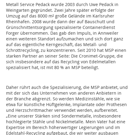
Metall Service Pedack wurde 2003 durch Uwe Pedack in
Weingarten gegründet. Zwei Jahre später erfolgte der
Umzug auf das 8000 m² große Gelände im Karlsruher
Rheinhafen. 2008 wurde dann der auf Bauschutt und
Grünschnittentsorgung spezialisierte Containerdienst
Forger übernommen. Das gab den Impuls, in Annweiler
einen weiteren Standort aufzumachen und sich dort ganz
auf das eigentliche Kerngeschäft, das Metall- und
Schrottrecycling, zu konzentrieren. Seit 2010 hat MSP einen
starken Partner an seiner Seite: Die Cronimet-Gruppe, die
sich insbesondere auf das Recycling von Edelmetallen
spezialisiert hat, ist mit 80 % an MSP beteiligt.
Daher rührt auch die Spezialisierung, die MSP anbietet, und
mit der sich das Unternehmen von anderen Anbietern in
der Branche abgrenzt. So werden Medizinstähle, wie sie
etwa für künstliche Hüftgelenke, Implantate oder Prothesen
und Herzschrittmacher verwendet werden, aufbereitet.
„Eine unserer Stärken sind Sondermetalle, insbesondere
hochlegierte Stähle und Nickelmetalle. Mein Vater hat eine
Expertise im Bereich höherwertiger Legierungen und im
Edelstahl-Recycling aufgebaut, die wir weiter ausbauen