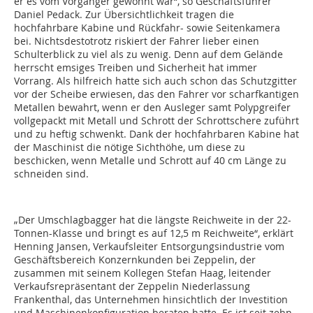
er es vom Vorgänger gewohnt war“, so Geschäftsführer
Daniel Pedack. Zur Übersichtlichkeit tragen die
hochfahrbare Kabine und Rückfahr- sowie Seitenkamera
bei. Nichtsdestotrotz riskiert der Fahrer lieber einen
Schulterblick zu viel als zu wenig. Denn auf dem Gelände
herrscht emsiges Treiben und Sicherheit hat immer
Vorrang. Als hilfreich hatte sich auch schon das Schutzgitter
vor der Scheibe erwiesen, das den Fahrer vor scharfkantigen
Metallen bewahrt, wenn er den Ausleger samt Polypgreifer
vollgepackt mit Metall und Schrott der Schrottschere zuführt
und zu heftig schwenkt. Dank der hochfahrbaren Kabine hat
der Maschinist die nötige Sichthöhe, um diese zu
beschicken, wenn Metalle und Schrott auf 40 cm Länge zu
schneiden sind.
„Der Umschlagbagger hat die längste Reichweite in der 22-
Tonnen-Klasse und bringt es auf 12,5 m Reichweite“, erklärt
Henning Jansen, Verkaufsleiter Entsorgungsindustrie vom
Geschäftsbereich Konzernkunden bei Zeppelin, der
zusammen mit seinem Kollegen Stefan Haag, leitender
Verkaufsrepräsentant der Zeppelin Niederlassung
Frankenthal, das Unternehmen hinsichtlich der Investition
und Maschinenkonfiguration beraten hatte. Es ist seit zehn