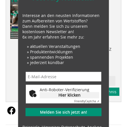
recovery 03/2019
Interesse an den neusten Informationen
WOOD
zum Aufbereiten von Wertstoffen?
Präzisions-Rotoren für Altholz-
Dann melden Sie sich zu unserem
Recycling
kostenlosen Newsletter an!
6x im Jahr erfahren Sie mehr zu:
WEEE
» aktuellen Veranstaltungen
Universal Cross-Flow Shredder QZ
» Produktentwicklungen
» spannenden Projekten
» jederzeit kündbar
PLASTICS
Dual sensor sorting technology
Ressort: waste recovery
Anti-Roboter-Verifizierung
Abonnement
Inhaltsverzeichnis
Hier klicken
Friendly
Captcha ⇗
Melden Sie sich jetzt an!