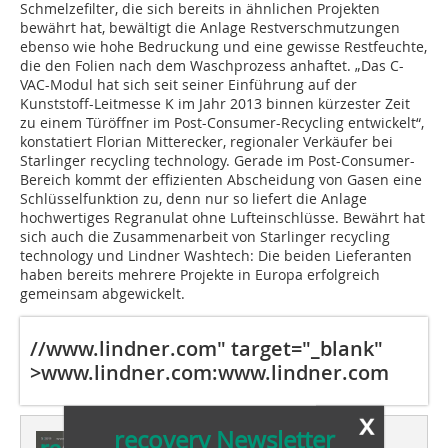
Schmelzefilter, die sich bereits in ähnlichen Projekten
bewährt hat, bewältigt die Anlage Restverschmutzungen
ebenso wie hohe Bedruckung und eine gewisse Restfeuchte,
die den Folien nach dem Waschprozess anhaftet. „Das C-
VAC-Modul hat sich seit seiner Einführung auf der
Kunststoff-Leitmesse K im Jahr 2013 binnen kürzester Zeit
zu einem Türöffner im Post-Consumer-Recycling entwickelt“,
konstatiert Florian Mitterecker, regionaler Verkäufer bei
Starlinger recycling technology. Gerade im Post-Consumer-
Bereich kommt der effizienten Abscheidung von Gasen eine
Schlüsselfunktion zu, denn nur so liefert die Anlage
hochwertiges Regranulat ohne Lufteinschlüsse. Bewährt hat
sich auch die Zusammenarbeit von Starlinger recycling
technology und Lindner Washtech: Die beiden Lieferanten
haben bereits mehrere Projekte in Europa erfolgreich
gemeinsam abgewickelt.
//www.lindner.com" target="_blank"
>www.lindner.com
:
www.lindner.com
x
recovery Newsletter
Dieser Artikel erschien in