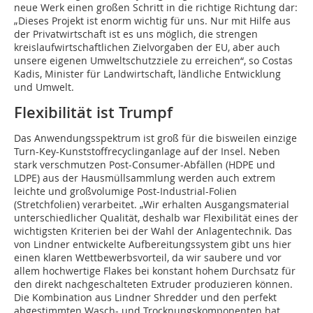
neue Werk einen großen Schritt in die richtige Richtung dar:
„Dieses Projekt ist enorm wichtig für uns. Nur mit Hilfe aus
der Privatwirtschaft ist es uns möglich, die strengen
kreislaufwirtschaftlichen Zielvorgaben der EU, aber auch
unsere eigenen Umweltschutzziele zu erreichen“, so Costas
Kadis, Minister für Landwirtschaft, ländliche Entwicklung
und Umwelt.
Flexibilität ist Trumpf
Das Anwendungsspektrum ist groß für die bisweilen einzige
Turn-Key-Kunststoffrecyclinganlage auf der Insel. Neben
stark verschmutzen Post-Consumer-Abfällen (HDPE und
LDPE) aus der Hausmüllsammlung werden auch extrem
leichte und großvolumige Post-Industrial-Folien
(Stretchfolien) verarbeitet. „Wir erhalten Ausgangsmaterial
unterschiedlicher Qualität, deshalb war Flexibilität eines der
wichtigsten Kriterien bei der Wahl der Anlagentechnik. Das
von Lindner entwickelte Aufbereitungssystem gibt uns hier
einen klaren Wettbewerbsvorteil, da wir saubere und vor
allem hochwertige Flakes bei konstant hohem Durchsatz für
den direkt nachgeschalteten Extruder produzieren können.
Die Kombination aus Lindner Shredder und den perfekt
abgestimmten Wasch- und Trocknungskomponenten hat