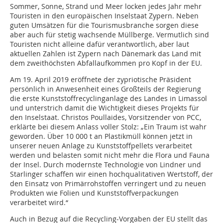
Sommer, Sonne, Strand und Meer locken jedes Jahr mehr
Touristen in den europäischen Inselstaat Zypern. Neben
guten Umsätzen für die Tourismusbranche sorgen diese
aber auch für stetig wachsende Müllberge. Vermutlich sind
Touristen nicht alleine dafür verantwortlich, aber laut
aktuellen Zahlen ist Zypern nach Dänemark das Land mit
dem zweithöchsten Abfallaufkommen pro Kopf in der EU.
Am 19. April 2019 eröffnete der zypriotische Präsident
persönlich in Anwesenheit eines Großteils der Regierung
die erste Kunststoffrecyclinganlage des Landes in Limassol
und unterstrich damit die Wichtigkeit dieses Projekts für
den Inselstaat. Christos Poullaides, Vorsitzender von PCC,
erklärte bei diesem Anlass voller Stolz: „Ein Traum ist wahr
geworden. Über 10 000 t an Plastikmüll können jetzt in
unserer neuen Anlage zu Kunststoffpellets verarbeitet
werden und belasten somit nicht mehr die Flora und Fauna
der Insel. Durch modernste Technologie von Lindner und
Starlinger schaffen wir einen hochqualitativen Wertstoff, der
den Einsatz von Primärrohstoffen verringert und zu neuen
Produkten wie Folien und Kunststoffverpackungen
verarbeitet wird.“
Auch in Bezug auf die Recycling-Vorgaben der EU stellt das