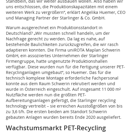
Standbein, das wir weiter ausbauen wollen. Also haben wir
uns entschlossen, die Produktionskapazitäten mit einem
weiteren Werk zu vergrößern“, erklärt Angelika Huemer, CEO
und Managing Partner der Starlinger & Co. GmbH.
Warum ausgerechnet ein Produktionsstandort in
Deutschland? „Wir mussten schnell handeln, um der
Nachfrage gerecht zu werden. Da lag es nahe, auf
bestehende Baulichkeiten zurückzugreifen, die wir rasch
adaptieren konnten. Die Firma uniROTA Maplan Schwerin
GmbH, ein assoziiertes Unternehmen der Starlinger
Firmengruppe, hatte ungenutzte Produktionshallen
verfügbar. Diese wurden nun für die Fertigung unserer PET-
Recyclinganlagen umgebaut“, so Huemer. Das für die
technisch komplexe Montage erforderliche Fachpersonal
konnte aus dem Raum Schwerin rekrutiert werden und
wurde in Österreich eingeschult. Auf insgesamt 11 000 m²
Nutzfläche werden nun die größten PET-
Aufbereitungsanlagen gefertigt, die Starlinger recycling
technology vertreibt – sie erreichen Ausstoßgrößen von bis
zu 3,6 t/h. Die ersten beiden am Standort Schwerin
gebauten Anlagen wurden bereits Ende 2020 ausgeliefert.
Wachstumsmarkt PET-Recycling