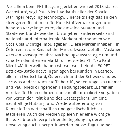
„Vor allem beim PET-Recycling erleben wir seit 2018 starkes
Wachstum“, sagt Paul Niedl, Verkaufsleiter der Sparte
Starlinger recycling technology. Einerseits liegt das an den
strengeren Richtlinien für Kunststoffverpackungen und
höheren Recyclingquoten, die einzelne Staaten und
Staatenverbunde wie die EU vorgeben, andererseits sind
nationale und internationale Markenunternehmen wie
Coca-Cola wichtige Impulsgeber. „Diese Markeninhaber – in
Österreich zum Beispiel der Mineralwasserabfüller Vöslauer
– setzen konsequent ihre Nachhaltigkeitsstrategie um und
schaffen damit einen Markt für recyceltes PET“, so Paul
Niedl. „Mittlerweile haben wir weltweit beinahe 80 PET
Bottle-to-Bottle-Recyclinganlagen bei Kunden in Betrieb,
allein in Deutschland, Österreich und der Schweiz sind es
12.“ Was andere Kunststoffe betrifft, sehen Angelika Huemer
und Paul Niedl dringenden Handlungsbedarf: „Es fehlen
Anreize für Unternehmen und vor allem konkrete Vorgaben
von Seiten der Politik und des Gesetzgebers, um eine
nachhaltige Nutzung und Wiederaufbereitung von
Kunststoffen wirtschaftlich und gesellschaftlich zu
etablieren. Auch die Medien spielen hier eine wichtige
Rolle. Es braucht verpflichtende Regelungen, deren
Umsetzung auch überprüft werden muss“, fügt Huemer