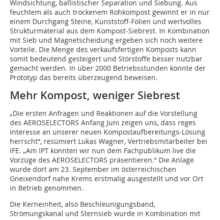
Windsichtung, ballistischer Separation und Siebung. Aus
feuchtem als auch trockenem Rohkompost gewinnt er in nur
einem Durchgang Steine, Kunststoff-Folien und wertvolles
Strukturmaterial aus dem Kompost-Siebrest. In Kombination
mit Sieb und Magnetscheidung ergeben sich noch weitere
Vorteile. Die Menge des verkaufsfertigen Komposts kann
somit bedeutend gesteigert und Störstoffe besser nutzbar
gemacht werden. In über 2000 Betriebsstunden konnte der
Prototyp das bereits überzeugend beweisen.
Mehr Kompost, weniger Siebrest
„Die ersten Anfragen und Reaktionen auf die Vorstellung
des AEROSELECTORS Anfang Juni zeigen uns, dass reges
Interesse an unserer neuen Kompostaufbereitungs-Lösung
herrscht“, resümiert Lukas Wagner, Vertriebsmitarbeiter bei
IFE. „Am IPT konnten wir nun dem Fachpublikum live die
Vorzüge des AEROSELECTORS präsentieren.“ Die Anlage
wurde dort am 23. September im österreichischen
Gneixendorf nahe Krems erstmalig ausgestellt und vor Ort
in Betrieb genommen.
Die Kerneinheit, also Beschleunigungsband,
Strömungskanal und Sternsieb wurde in Kombination mit