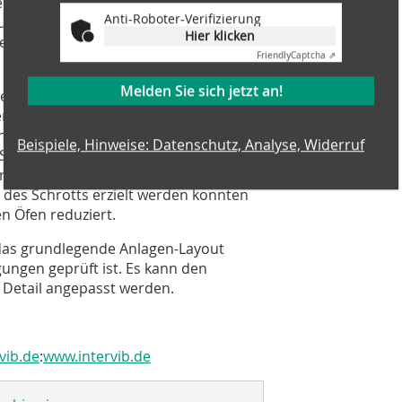
nterschiedliche Kunden ausgeliehen. Zum
Anti-Roboter-Verifizierung
qualitäten geprüft werden und zum
Hier klicken
erwendet, bevor eine stationäre und
Friendly
Captcha ⇗
Melden Sie sich jetzt an!
el Feinanteile die Siebmaschine von
rt und wieviel NE-Anteile vor der
chen Fällen wurden mehr als 10 %
Beispiele, Hinweise: Datenschutz, Analyse, Widerruf
n Schrottlieferungen gefunden und
ichtet, dass im Produktionsprozess
 des Schrotts erzielt werden konnten
n Öfen reduziert.
 das grundlegende Anlagen-Layout
gungen geprüft ist. Es kann den
 Detail angepasst werden.
vib.de
:
www.intervib.de