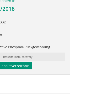
schien in
3/2018
 CO2
er
ative Phosphor-Rückgewinnung
Ressort: metal recovery
Inhaltsverzeichnis