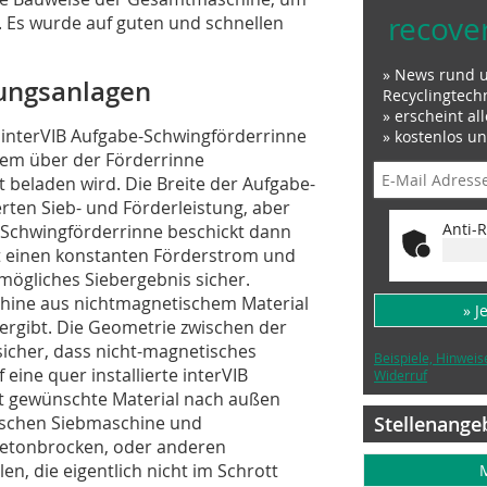
recove
. Es wurde auf guten und schnellen
» News rund 
gungsanlagen
Recyclingtech
» erscheint al
e interVIB Aufgabe-Schwingförderrinne
» kostenlos u
inem über der Förderrinne
 beladen wird. Die Breite der Aufgabe-
rten Sieb- und Förderleistung, aber
Anti-R
 Schwingförderrinne beschickt dann
lt einen konstanten Förderstrom und
mögliches Siebergebnis sicher.
chine aus nichtmagnetischem Material
» J
ergibt. Die Geometrie zwischen der
icher, dass nicht-magnetisches
Beispiele, Hinweis
ine quer installierte interVIB
Widerruf
cht gewünschte Material nach außen
wischen Siebmaschine und
Stellenange
etonbrocken, oder anderen
n, die eigentlich nicht im Schrott