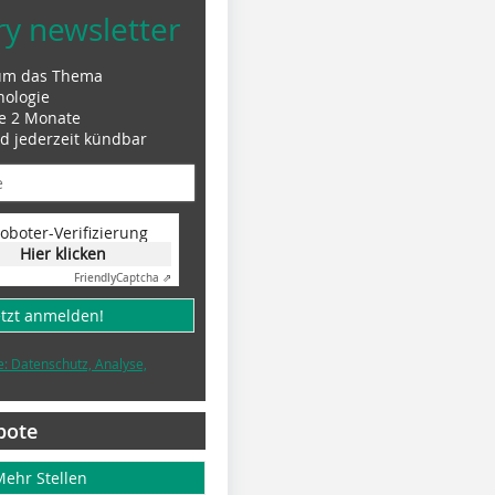
ry newsletter
um das Thema
nologie
le 2 Monate
nd jederzeit kündbar
oboter-Verifizierung
Hier klicken
Friendly
Captcha ⇗
etzt anmelden!
e: Datenschutz, Analyse,
bote
Mehr Stellen