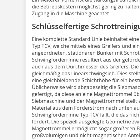
die Betriebskosten möglichst gering zu halten
Zugang in die Maschine geachtet.
Schlüsselfertige Schrottreini
Eine komplette Standard Linie beinhaltet ein
Typ TCV, welche mittels eines Greifers und e
angeordneten, stationären Bunker mit Schrott
Schwingförderrinne resultiert aus der geforde
auch aus dem Durchmesser des Greifers. Die
gleichmäßig das Linearschwingsieb. Dies stel
eine gleichbleibende Schichthöhe für ein best
Üblicherweise wird abgabeseitig die Siebmas
gefertigt, da diese an eine Magnettrommel üb
Siebmaschine und der Magnettrommel stellt s
Material aus dem Förderstrom nach unten auf e
Schwingförderrinne Typ TCV fällt, die das ni
fördert. Die speziell ausgelegte Geometrie z
Magnettrommel ermöglicht sogar größeren B
großvolumigen und nicht-magnetischen Anteile