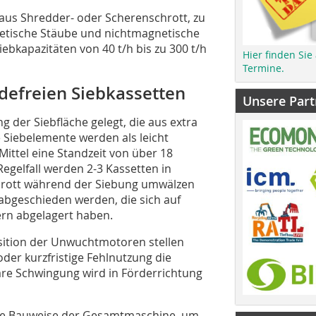
b aus Shredder- oder Scherenschrott, zu
netische Stäube und nichtmagnetische
bkapazitäten von 40 t/h bis zu 300 t/h
Hier finden Sie
Termine.
defreien Siebkassetten
Unsere Part
der Siebfläche gelegt, die aus extra
 Siebelemente werden als leicht
ittel eine Standzeit von über 18
gelfall werden 2-3 Kassetten in
chrott während der Siebung umwälzen
e abgeschieden werden, die sich auf
ern abgelagert haben.
sition der Unwuchtmotoren stellen
oder kurzfristige Fehlnutzung die
are Schwingung wird in Förderrichtung
iche Bauweise der Gesamtmaschine, um