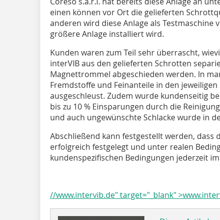
Coreso s.a.r.l. hat bereits diese Anlage an u
einen können vor Ort die gelieferten Schrott
anderen wird diese Anlage als Testmaschine v
größere Anlage installiert wird.
Kunden waren zum Teil sehr überrascht, wievi
interVIB aus den gelieferten Schrotten separie
Magnettrommel abgeschieden werden. In man
Fremdstoffe und Feinanteile in den jeweilige
ausgeschleust. Zudem wurde kundenseitig ber
bis zu 10 % Einsparungen durch die Reinigung
und auch ungewünschte Schlacke wurde in de
Abschließend kann festgestellt werden, dass
erfolgreich festgelegt und unter realen Bedin
kundenspezifischen Bedingungen jederzeit im
//www.intervib.de" target="_blank" >www.inter