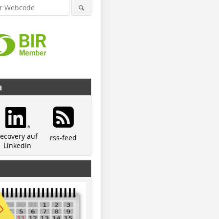
a
recovery auf
rss-feed
Linkedin
Credit/Quelle: interVIB