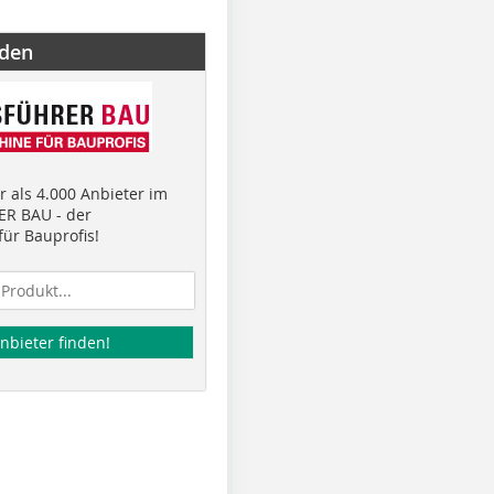
nden
 als 4.000 Anbieter im
R BAU - der
ür Bauprofis!
nbieter finden!