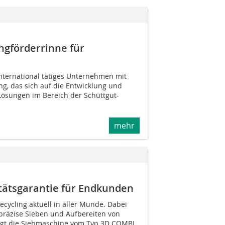
ingförderrinne für
international tätiges Unternehmen mit
ng, das sich auf die Entwicklung und
 Lösungen im Bereich der Schüttgut-
mehr
tätsgarantie für Endkunden
ecycling aktuell in aller Munde. Dabei
präzise Sieben und Aufbereiten von
rägt die Siebmaschine vom Typ 3D COMBI