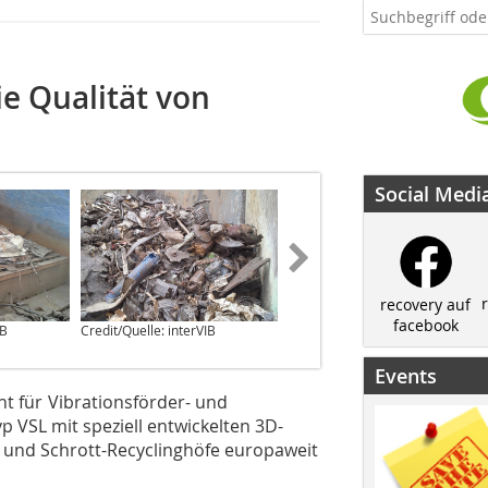
e Qualität von
Social Medi
recovery auf
facebook
IB
Credit/Quelle: interVIB
Credit/Quelle: interVIB
Events
nt für Vibrationsförder- und
p VSL mit speziell entwickelten 3D-
e und Schrott-Recyclinghöfe europaweit