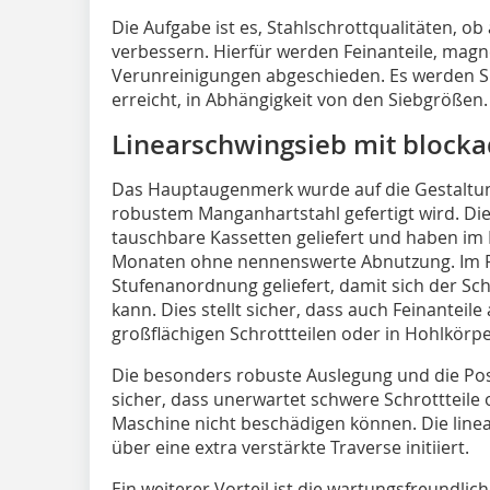
Die Aufgabe ist es, Stahlschrottqualitäten, o
verbessern. Hierfür werden Feinanteile, mag
Verunreinigungen abgeschieden. Es werden Sie
erreicht, in Abhängigkeit von den Siebgrößen.
Linearschwingsieb mit blocka
Das Hauptaugenmerk wurde auf die Gestaltung 
robustem Manganhartstahl gefertigt wird. Die
tauschbare Kassetten geliefert und haben im M
Monaten ohne nennenswerte Abnutzung. Im Re
Stufenanordnung geliefert, damit sich der S
kann. Dies stellt sicher, dass auch Feinanteil
großflächigen Schrottteilen oder in Hohlkörp
Die besonders robuste Auslegung und die Po
sicher, dass unerwartet schwere Schrottteile 
Maschine nicht beschädigen können. Die line
über eine extra verstärkte Traverse initiiert.
Ein weiterer Vorteil ist die wartungsfreundl