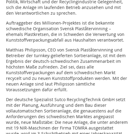
Politik, Wirtschaft und der Recyclingindustrie Gelegenheit,
sich die Anlage im laufenden Betrieb anzusehen und mit
den Verantwortlichen zu sprechen.
Auftraggeber des Millionen-Projektes ist die bekannte
schwedische Organisation Svensk Plaståtervinning –
ehemals Plastkretsen, die in Schweden die Verwertung von
Kunststoffverpackungsabfall aus Haushalten verantwortet.
Matthias Philipsson, CEO von Svensk Plaståtervinning und
Betreiber der turnkey-gelieferten Sortieranlage, ist mit dem
Ergebnis der deutsch-schwedischen Zusammenarbeit im
höchsten Maße zufrieden. Ziel sei, dass alle
Kunststoffverpackungen auf dem schwedischen Markt
recycelt und zu neuen Kunststoffprodukten werden. Mit der
neuen Anlage sind laut Philipsson sämtliche
Voraussetzungen dafür erfüllt.
Der deutsche Spezialist Sutco RecyclingTechnik GmbH setzt
mit der Planung, Ausführung und dem Bau dieser
vollautomatischen Sortieranlage, die genauestens auf die
Anforderungen des schwedischen Marktes angepasst
wurde, neue Maßstäbe: Die neue Anlage, die unter anderem
mit 19 NIR-Maschinen der Firma TOMRA ausgestattet
wurde, wird im 3-Schichtbetrieb mit einer Jahreskapazität