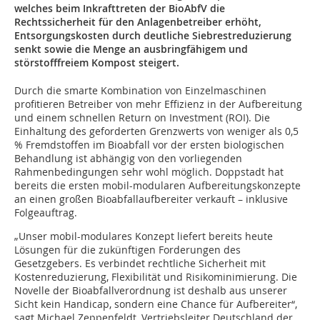
welches beim Inkrafttreten der BioAbfV die
Rechtssicherheit für den Anlagenbetreiber erhöht,
Entsorgungskosten durch deutliche Siebrestreduzierung
senkt sowie die Menge an ausbringfähigem und
störstofffreiem Kompost steigert.
Durch die smarte Kombination von Einzelmaschinen
profitieren Betreiber von mehr Effizienz in der Aufbereitung
und einem schnellen Return on Investment (ROI). Die
Einhaltung des geforderten Grenzwerts von weniger als 0,5
% Fremdstoffen im Bioabfall vor der ersten biologischen
Behandlung ist abhängig von den vorliegenden
Rahmenbedingungen sehr wohl möglich. Doppstadt hat
bereits die ersten mobil-modularen Aufbereitungskonzepte
an einen großen Bioabfallaufbereiter verkauft – inklusive
Folgeauftrag.
„Unser mobil-modulares Konzept liefert bereits heute
Lösungen für die zukünftigen Forderungen des
Gesetzgebers. Es verbindet rechtliche Sicherheit mit
Kostenreduzierung, Flexibilität und Risikominimierung. Die
Novelle der Bioabfallverordnung ist deshalb aus unserer
Sicht kein Handicap, sondern eine Chance für Aufbereiter“,
sagt Michael Zeppenfeldt, Vertriebsleiter Deutschland der