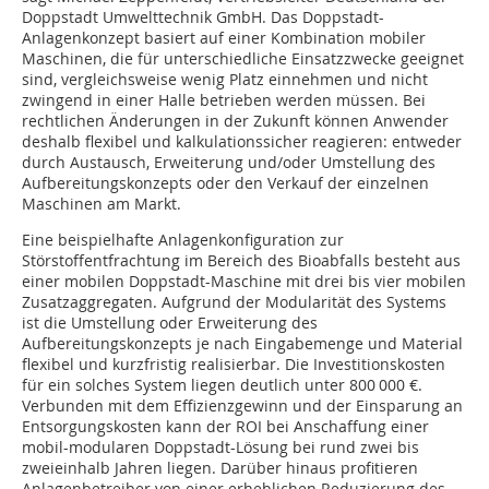
Doppstadt Umwelttechnik GmbH. Das Doppstadt-
Anlagenkonzept basiert auf einer Kombination mobiler
Maschinen, die für unterschiedliche Einsatzzwecke geeignet
sind, vergleichsweise wenig Platz einnehmen und nicht
zwingend in einer Halle betrieben werden müssen. Bei
rechtlichen Änderungen in der Zukunft können Anwender
deshalb flexibel und kalkulationssicher reagieren: entweder
durch Austausch, Erweiterung und/oder Umstellung des
Aufbereitungskonzepts oder den Verkauf der einzelnen
Maschinen am Markt.
Eine beispielhafte Anlagenkonfiguration zur
Störstoffentfrachtung im Bereich des Bioabfalls besteht aus
einer mobilen Doppstadt-Maschine mit drei bis vier mobilen
Zusatzaggregaten. Aufgrund der Modularität des Systems
ist die Umstellung oder Erweiterung des
Aufbereitungskonzepts je nach Eingabemenge und Material
flexibel und kurzfristig realisierbar. Die Investitionskosten
für ein solches System liegen deutlich unter 800 000 €.
Verbunden mit dem Effizienzgewinn und der Einsparung an
Entsorgungskosten kann der ROI bei Anschaffung einer
mobil-modularen Doppstadt-Lösung bei rund zwei bis
zweieinhalb Jahren liegen. Darüber hinaus profitieren
Anlagenbetreiber von einer erheblichen Reduzierung des