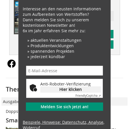
recovery 02/2024
Interesse an den neusten Informationen
zum Aufbereiten von Wertstoffen?
Ressort: recovery special
Dann melden Sie sich zu unserem
kostenlosen Newsletter an!
6x im Jahr erfahren Sie mehr zu:
Abonnement
» aktuellen Veranstaltungen
Inhaltsverzeichnis
» Produktentwicklungen
» spannenden Projekten
» jederzeit kündbar
Anti-Roboter-Verifizierung
Thematisch passende Artikel:
Hier klicken
Friendly
Captcha ⇗
Ausgabe 03/2022
Melden Sie sich jetzt an!
Doppstadt Gruppe
Smarte Aufbereitungslösungen
Beispiele, Hinweise: Datenschutz, Analyse,
Widerruf