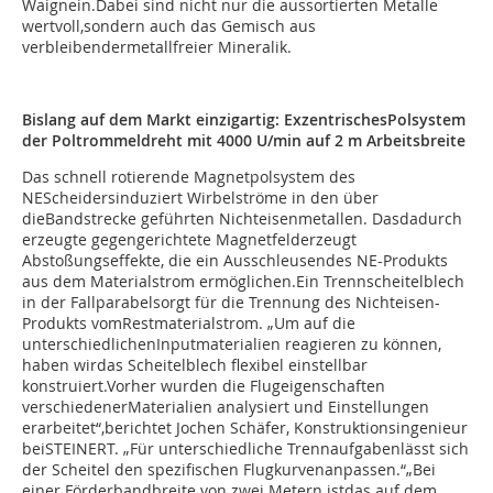
Waignein.Dabei sind nicht nur die aussortierten Metalle
wertvoll,sondern auch das Gemisch aus
verbleibendermetallfreier Mineralik.
Bislang auf dem Markt einzigartig: ExzentrischesPolsystem
der Poltrommeldreht mit 4000 U/min auf 2 m Arbeitsbreite
Das schnell rotierende Magnetpolsystem des
NEScheidersinduziert Wirbelströme in den über
dieBandstrecke geführten Nichteisenmetallen. Dasdadurch
erzeugte gegengerichtete Magnetfelderzeugt
Abstoßungseffekte, die ein Ausschleusendes NE-Produkts
aus dem Materialstrom ermöglichen.Ein Trennscheitelblech
in der Fallparabelsorgt für die Trennung des Nichteisen-
Produkts vomRestmaterialstrom. „Um auf die
unterschiedlichenInputmaterialien reagieren zu können,
haben wirdas Scheitelblech flexibel einstellbar
konstruiert.Vorher wurden die Flugeigenschaften
verschiedenerMaterialien analysiert und Einstellungen
erarbeitet“,berichtet Jochen Schäfer, Konstruktionsingenieur
beiSTEINERT. „Für unterschiedliche Trennaufgabenlässt sich
der Scheitel den spezifischen Flugkurvenanpassen.“„Bei
einer Förderbandbreite von zwei Metern istdas auf dem