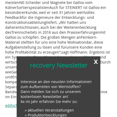
meistenNE-Scheider und Magnete bei Galloo vom
KölnerSortierspezialistenAuch für STEINERT ist Galloo ein
besondererKunde, weil er seit 31 Jahren wertvolles
Feedbackfür die Ingenieure der Entwicklungs- und
Konstruktionsabteilungliefert. „Wir hatten uns
daherentschlossen, auch bei der Weiterentwicklung
desTrennscheitels in 2016 aus den Praxiserfahrungenmit
Galloo zu schöpfen. Die großen Mengen anFeinkorn-
Material stellten für uns eine hohe Motivationdar, diese
Aufgabenstellung zu lösen und fürunsere Kunden eine
hohe Profitabilität zu erzeugen“,sagt Hoffmann. Ergebnis ist
ein System, das Fines-Materialien noch zuverlässiger und
x
wirtschaftlicheraussortiert. Hoffmann ist sich sicher: „Durch
recovery Newsletter
unserekontinuierliche Zusammenarbeit mit Kunden
wieGalloo und der stetigen Arbeit in Forschung
undEntwicklung sind wir ein zuverlässiger und
Interesse an den neusten Informationen
kompetenterPartner in der Konzeption profitabler
zum Aufbereiten von Wertstoffen?
Separations-und Sortierlösungen.“Einen Film zum
Dann melden Sie sich zu unserem
Bandwechsel, dem neuen Trennscheitelund der Maschine
kostenlosen Newsletter an!
im Einsatz in der Anlageist zu finden unter:
6x im Jahr erfahren Sie mehr zu:
eddycfines.steinert.de
» aktuellen Veranstaltungen
» Produktentwicklungen