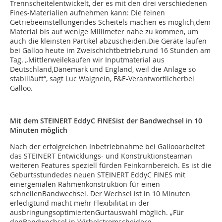
Trennscheitelentwickelt, der es mit den drei verschiedenen
Fines-Materialien aufnehmen kann: Die feinen
Getriebeeinstellungendes Scheitels machen es möglich,dem
Material bis auf wenige Millimeter nahe zu kommen, um
auch die kleinsten Partikel abzuscheiden.Die Geräte laufen
bei Galloo heute im Zweischichtbetrieb,rund 16 Stunden am
Tag. „Mittlerweilekaufen wir Inputmaterial aus
Deutschland,Dänemark und England, weil die Anlage so
stabilläuft“, sagt Luc Waignein, F&E-Verantwortlicherbei
Galloo.
Mit dem STEINERT EddyC FINESist der Bandwechsel in 10
Minuten möglich
Nach der erfolgreichen Inbetriebnahme bei Gallooarbeitet
das STEINERT Entwicklungs- und Konstruktionsteaman
weiteren Features speziell fürden Feinkornbereich. Es ist die
Geburtsstundedes neuen STEINERT EddyC FINES mit
einergenialen Rahmenkonstruktion für einen
schnellenBandwechsel. Der Wechsel ist in 10 Minuten
erledigtund macht mehr Flexibilität in der
ausbringungsoptimiertenGurtauswahl möglich. „Für
denBandwechsel in Wirbelstromscheidern