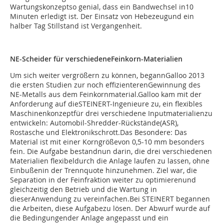
Wartungskonzeptso genial, dass ein Bandwechsel in10
Minuten erledigt ist. Der Einsatz von Hebezeugund ein
halber Tag Stillstand ist Vergangenheit.
NE-Scheider für verschiedeneFeinkorn-Materialien
Um sich weiter vergrößern zu können, begannGalloo 2013
die ersten Studien zur noch effizienterenGewinnung des
NE-Metalls aus dem Feinkornmaterial.Galloo kam mit der
Anforderung auf dieSTEINERT-Ingenieure zu, ein flexibles
Maschinenkonzeptfür drei verschiedene Inputmaterialienzu
entwickeln: Automobil-Shredder-Rückstände(ASR),
Rostasche und Elektronikschrott.Das Besondere: Das
Material ist mit einer Korngrößevon 0,5-10 mm besonders
fein. Die Aufgabe bestandnun darin, die drei verschiedenen
Materialien flexibeldurch die Anlage laufen zu lassen, ohne
Einbußenin der Trennquote hinzunehmen. Ziel war, die
Separation in der Feinfraktion weiter zu optimierenund
gleichzeitig den Betrieb und die Wartung in
dieserAnwendung zu vereinfachen.Bei STEINERT begannen
die Arbeiten, diese Aufgabezu lösen. Der Abwurf wurde auf
die Bedingungender Anlage angepasst und ein