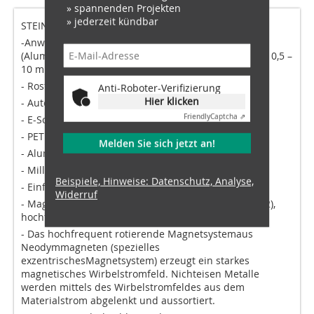
» spannenden Projekten
» jederzeit kündbar
STEINERT EddyC FINES
-Anwendung: Separation von Nichteisen-Metallen
(Aluminium, Kupfer, Messing, etc.) im Einsatzbereich 0,5 –
10 mm im Bereich
- Rostasche (Müllverbrennungsasche)
Anti-Roboter-Verifizierung
Hier klicken
- Auto-Shredder-Rückstände (ASR)
Friendly
Captcha ⇗
- E-Schrott
- PET Flakes
Melden Sie sich jetzt an!
- Aluminium-Salzschlacke
- Millimetergenaue Einstellbarkeit des Scheitels
Beispiele, Hinweise: Datenschutz, Analyse,
- Einfacher Bandwechsel in ca. 10 min möglich
Widerruf
- Magnet: permanent (Neodym Eisen, Bor NdFeB N52),
hochfrequent rotierendes Magnetsystem
- Das hochfrequent rotierende Magnetsystemaus
Neodymmagneten (spezielles
exzentrischesMagnetsystem) erzeugt ein starkes
magnetisches Wirbelstromfeld. Nichteisen Metalle
werden mittels des Wirbelstromfeldes aus dem
Materialstrom abgelenkt und aussortiert.