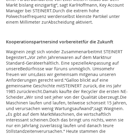
Markt bislang einzigartig“, sagt KarlHoffmann, Key Account
Manager bei STEINERT.Durch die extrem hohe
Polwechselfrequenz werdenselbst kleinste Partikel unter
einem Millimeter zurAbscheidung aktiviert.
Kooperationspartnersind vorbereitetfür die Zukunft
Waignein zeigt sich vonder Zusammenarbeitmit STEINERT
begeistert.„Vor zehn Jahrenwaren auf dem Marktnur
Standard-Geräteerhältlich. Eine spezielleAnpassung auf
unsereBedürfnisse war füruns unmöglich. Umsomehr
freuen wir uns,dass wir gemeinsam mitgenau unseren
Anforderungen gerecht wird.“Galloo blickt auf eine
gemeinsame Geschichte mitSTEINERT zurück, die ins Jahr
1985 zurückreicht.Damals kaufte der Recycler die ersten NE-
Scheider.„Wir sind seit jeher von der Qualität überzeugt.Die
Maschinen laufen und laufen, teilweise schonseit 15 Jahren,
und verursachen wenig Wartungsaufwand“,sagt Waignein.
„Es gibt auf dem MarktMaschinen, die wirtschaftlich
interessant scheinen.Doch das bringt uns nichts, wenn sie
nur ein Jahrlang zuverlässig laufen und danach teure
Stillstandzeitenverursachen.“ Heute stammen die