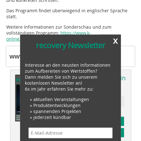
und konkreten Schritten.
Das Programm findet überwiegend in englischer Sprache
statt.
Weitere Informationen zur Sonderschau und zum
vollständigen Programm:
https://www.k-
x
online.de/Plastics_shape_the_future
recovery Newsletter
www.k-online.com
Interesse an den neusten Informationen
zum Aufbereiten von Wertstoffen?
Dieser Artikel erschien in
Dann melden Sie sich zu unserem
kostenlosen Newsletter an!
recovery 03/2025
6x im Jahr erfahren Sie mehr zu:
» aktuellen Veranstaltungen
Ressort: plastics recovery
» Produktentwicklungen
» spannenden Projekten
» jederzeit kündbar
Abonnement
Inhaltsverzeichnis