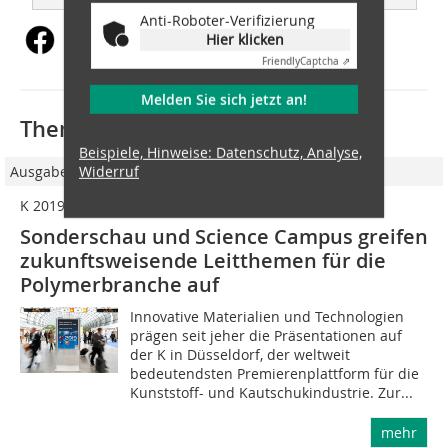
Anti-Roboter-Verifizierung
Hier klicken
Friendly
Captcha ⇗
Melden Sie sich jetzt an!
Thematisch passende Artikel:
Beispiele, Hinweise: Datenschutz, Analyse,
Widerruf
Ausgabe 06/2018
K 2019: Neue Technologien als Innovationstreiber
Sonderschau und Science Campus greifen
zukunftsweisende Leitthemen für die
Polymerbranche auf
Innovative Materialien und Technologien
prägen seit jeher die Präsentationen auf
der K in Düsseldorf, der weltweit
bedeutendsten Premierenplattform für die
Kunststoff- und Kautschukindustrie. Zur...
mehr