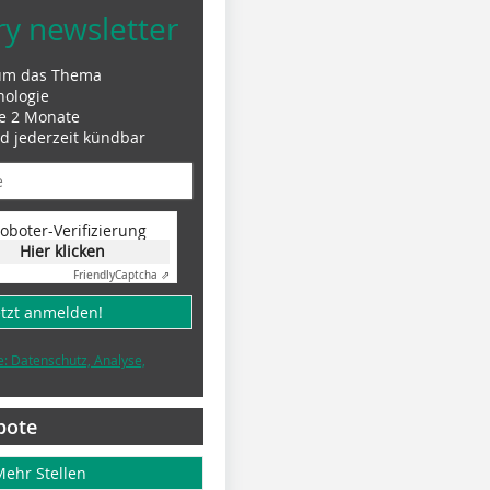
ry newsletter
um das Thema
nologie
le 2 Monate
nd jederzeit kündbar
oboter-Verifizierung
Hier klicken
Friendly
Captcha ⇗
etzt anmelden!
e: Datenschutz, Analyse,
bote
Mehr Stellen