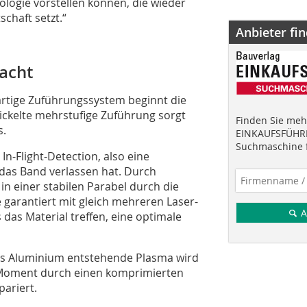
ologie vorstellen können, die wieder
chaft setzt.“
Anbieter fi
acht
artige Zuführungssystem beginnt die
wickelte mehrstufige Zuführung sorgt
Finden Sie mehr
s.
EINKAUFSFÜHRE
Suchmaschine f
n-Flight-Detection, also eine
das Band verlassen hat. Durch
l in einer stabilen Parabel durch die
e garantiert mit gleich mehreren Laser-
A
das Material treffen, eine optimale
das Aluminium entstehende Plasma wird
 Moment durch einen komprimierten
pariert.