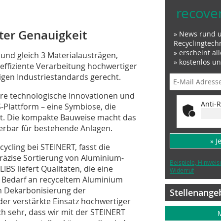
recove
ter Genauigkeit
» News rund 
Recyclingtech
» erscheint al
 und gleich 3 Materialausträgen,
» kostenlos u
effiziente Verarbeitung hochwertiger
igen Industriestandards gerecht.
re technologische Innovationen und
Anti-R
-Plattform – eine Symbiose, die
cht. Die kompakte Bauweise macht das
erbar für bestehende Anlagen.
» J
ycling bei STEINERT, fasst die
räzise Sortierung von Aluminium-
Beispiele, Hinweis
BS liefert Qualitäten, die eine
Widerruf
 Bedarf an recyceltem Aluminium
n Dekarbonisierung der
Stellenange
 der verstärkte Einsatz hochwertiger
ch sehr, dass wir mit der STEINERT