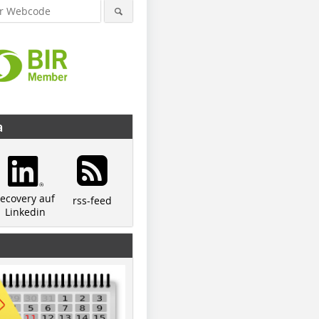
a
recovery auf
rss-feed
Linkedin