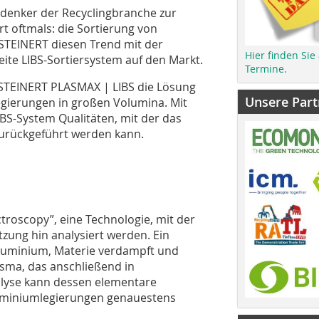
denker der Recyclingbranche zur
ort oftmals: die Sortierung von
STEINERT diesen Trend mit der
Hier finden Sie
eite LIBS-Sortiersystem auf den Markt.
Termine.
e STEINERT PLASMAX | LIBS die Lösung
Unsere Part
gierungen in großen Volumina. Mit
IBS-System Qualitäten, mit der das
zurückgeführt werden kann.
troscopy”, eine Technologie, mit der
zung hin analysiert werden. Ein
 Aluminium, Materie verdampft und
sma, das anschließend in
nalyse kann dessen elementare
miniumlegierungen genauestens