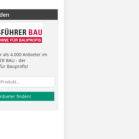
nden
 als 4.000 Anbieter im
R BAU - der
ür Bauprofis!
nbieter finden!