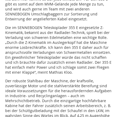
gibt es somit auf dem MVM-Gelände jede Menge zu tun,
und wird auch gerne im Team mit zwei anderen
SENNEBOGEN Umschlagbaggern zur Sortierung und
Entwirrung der angelieferten Kabel eingesetzt.
Die im SENNEBOGEN Teleskoplader 355 E eingesetzte Z-
Kinematik, bekannt aus der Radlader-Technik, spielt bei der
Verladung von schweren Edelmetallen eine wichtige Rolle.
„Durch die Z-Kinematik im Auslegerkopf hat die Maschine
enorme Losbrechkräfte. Ich kann den 355 E daher auch für
anspruchsvolle Verladungen von Schwermetallen einsetzen.
Ein gewöhnlicher Teleskoplader würde das nicht schaffen
und ich bräuchte dafür zusätzlich einen Radlader. Der 355 E
hat einfach mehr Power und ich schlage somit zwei Fliegen
mit einer Klappe“, meint Mathias Kloo.
Der robuste Stahlbau der Maschine, der kraftvolle,
zuverlässige Motor und die stahlverstärkte Bereifung sind
ideale Voraussetzungen für die herausfordernden Aufgaben
in Industrie- und Recyclinganlagen – auch im
Mehrschichtbetrieb. Durch die einzigartige hochfahrbare
Kabine hat der Fahrer zusätzlich seinen Arbeitsbereich, z. B.
bei der Schüttgutbeladung mit der Schaufel in den LKW, im
wahrsten Sinne des Wortes im Blick. Auf 4,25 m Augenhöhe