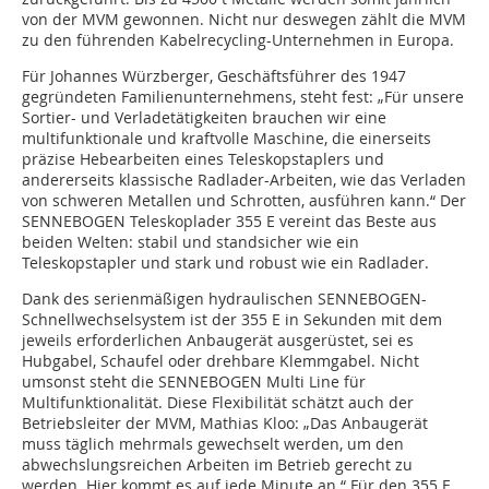
von der MVM gewonnen. Nicht nur deswegen zählt die MVM
zu den führenden Kabelrecycling-Unternehmen in Europa.
Für Johannes Würzberger, Geschäftsführer des 1947
gegründeten Familienunternehmens, steht fest: „Für unsere
Sortier- und Verladetätigkeiten brauchen wir eine
multifunktionale und kraftvolle Maschine, die einerseits
präzise Hebearbeiten eines Teleskopstaplers und
andererseits klassische Radlader-Arbeiten, wie das Verladen
von schweren Metallen und Schrotten, ausführen kann.“ Der
SENNEBOGEN Teleskoplader 355 E vereint das Beste aus
beiden Welten: stabil und standsicher wie ein
Teleskopstapler und stark und robust wie ein Radlader.
Dank des serienmäßigen hydraulischen SENNEBOGEN-
Schnellwechselsystem ist der 355 E in Sekunden mit dem
jeweils erforderlichen Anbaugerät ausgerüstet, sei es
Hubgabel, Schaufel oder drehbare Klemmgabel. Nicht
umsonst steht die SENNEBOGEN Multi Line für
Multifunktionalität. Diese Flexibilität schätzt auch der
Betriebsleiter der MVM, Mathias Kloo: „Das Anbaugerät
muss täglich mehrmals gewechselt werden, um den
abwechslungsreichen Arbeiten im Betrieb gerecht zu
werden. Hier kommt es auf jede Minute an.“ Für den 355 E