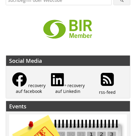
Social Media
recovery
recovery
auf Linkedin
auf facebook
rss-feed
Events