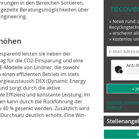
rungen in den Bereichen Sortieren,
recove
 gezielte Beratungsmöglichkeiten über
Engineering.
» News rund 
Recyclingtech
» erscheint al
rhöhen
» kostenlos u
sparend leisten sie neben der
rag für die CO2-Einsparung und eine
Anti-R
 E-Modelle von Lindner, die sowohl
n einen effizienten Betrieb im stets
ergieaustausch DEX (Dynamic Energy
und sorgt durch die aktive
» J
 Effizienz und konstante Leistung. Im
ben kann durch die Rückführung der
Beispiele, Hinweis
Widerruf
 40 % gesenkt werden. Zusätzlich wird
 Durchsatz deutlich erhöht. Eine Win-
Stellenange