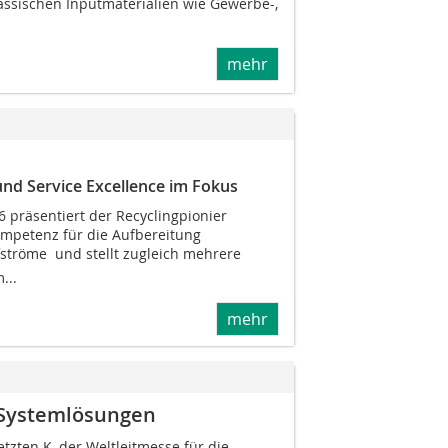
lassischen Inputmaterialien wie Gewerbe-,
mehr
und Service Excellence im Fokus
 präsentiert der Recyclingpionier
mpetenz für die Aufbereitung
fströme  und stellt zugleich mehrere
...
mehr
e Systemlösungen
letzten K, der Weltleitmesse für die