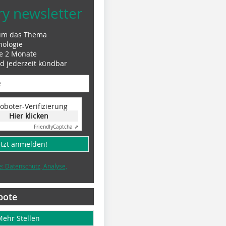
ry newsletter
um das Thema
nologie
le 2 Monate
nd jederzeit kündbar
oboter-Verifizierung
Hier klicken
Friendly
Captcha ⇗
etzt anmelden!
e: Datenschutz, Analyse,
bote
Mehr Stellen