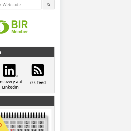
a
recovery auf
rss-feed
Linkedin