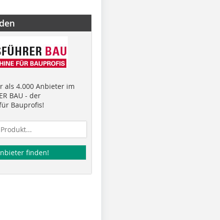
nden
 als 4.000 Anbieter im
R BAU - der
ür Bauprofis!
nbieter finden!