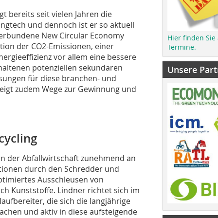
t bereits seit vielen Jahren die
ngtech und dennoch ist er so aktuell
 verbundene New Circular Economy
Hier finden Sie
tion der CO2-Emissionen, einer
Termine.
nergieeffizienz vor allem eine bessere
haltenen potenziellen sekundären
Unsere Part
Lösungen für diese branchen- und
zeigt zudem Wege zur Gewinnung und
cycling
in der Abfallwirtschaft zunehmend an
ktionen durch den Schredder und
optimiertes Ausschleusen von
h Kunststoffe. Lindner richtet sich im
ufbereiter, die sich die langjährige
chen und aktiv in diese aufsteigende