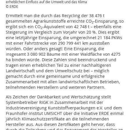
erheblichen Einfluss auf die Umwelt und das Klima
© ERDE
Ermittelt man die durch das Recycling der 38 476 t
gesammelten Agrarkunststoffe erreichte CO
-Einsparung, so
2
ergibt sich ein CO
-Äquivalent von 42 748 t – ebenfalls eine
2
Steigerung im Vergleich zum Vorjahr von 20 %. Dies ergibt
eine letztjährige Einsparung, die umgerechnet 21 184 PKWs
mit einer Fahrtstrecke von 290 799 441 km ausstoßen
würden. Oder anders gesagt: Eine Einsparung, die
insgesamt 3 080 902 Bäume mit einer Waldfläche von 4275
ha binden würde. Diese Zahlen sind beeindruckend und
tragen einen erheblichen Teil zu einer nachhaltigeren
Landwirtschaft und dem Umweltschutz bei – möglich
gemacht durch eine gemeinsame und erfolgreiche
Zusammenarbeit mit allen landwirtschaftlichen Betrieben,
teilnehmenden Herstellern und weiteren Partnern.
Als Zeichen der Dankbarkeit und Wertschätzung stellt
Systembetreiber RIGK in Zusammenarbeit mit der
Industrievereinigung Kunststoffverpackungen e.V. und dem
Fraunhofer-Institut UMSICHT über die Initiative ERDE einmal
jährlich Klimaschutzzertifikate an die teilnehmenden
Hersteller aus. Aus diesen Zertifikaten geht hervor, dass
durch die Teilnahme und das Engagement der Hersteller an