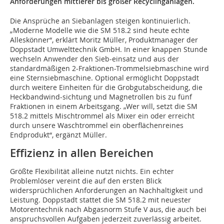
Anforderungen mittlerer bis großer Recyclinganlagen.
Die Ansprüche an Siebanlagen steigen kontinuierlich.
„Moderne Modelle wie die SM 518.2 sind heute echte
Alleskönner“, erklärt Moritz Müller, Produktmanager der
Doppstadt Umwelttechnik GmbH. In einer knappen Stunde
wechseln Anwender den Sieb-einsatz und aus der
standardmäßigen 2-Fraktionen-Trommelsiebmaschine wird
eine Sternsiebmaschine. Optional ermöglicht Doppstadt
durch weitere Einheiten für die Grobgutabscheidung, die
Heckbandwind-sichtung und Magnetrollen bis zu fünf
Fraktionen in einem Arbeitsgang. „Wer will, setzt die SM
518.2 mittels Mischtrommel als Mixer ein oder erreicht
durch unsere Waschtrommel ein oberflächenreines
Endprodukt“, ergänzt Müller.
Effizienz in allen Bereichen
Größte Flexibilität alleine nutzt nichts. Ein echter
Problemlöser vereint die auf den ersten Blick
widersprüchlichen Anforderungen an Nachhaltigkeit und
Leistung. Doppstadt stattet die SM 518.2 mit neuester
Motorentechnik nach Abgasnorm Stufe V aus, die auch bei
anspruchsvollen Aufgaben jederzeit zuverlässig arbeitet.