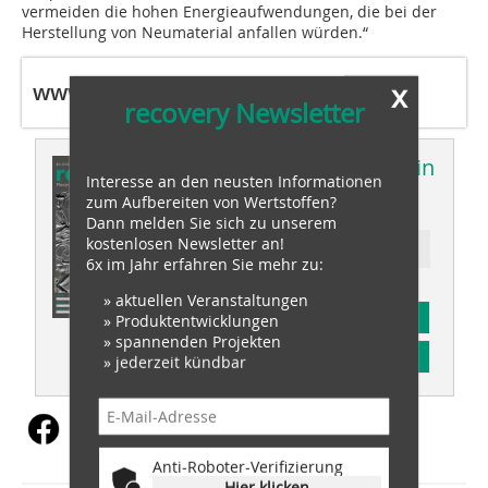
vermeiden die hohen Energieaufwendungen, die bei der
Herstellung von Neumaterial anfallen würden.“
x
www.tomra.com
recovery Newsletter
Dieser Artikel erschien in
Interesse an den neusten Informationen
recovery 01/2025
zum Aufbereiten von Wertstoffen?
Dann melden Sie sich zu unserem
kostenlosen Newsletter an!
Ressort: plastics recovery
6x im Jahr erfahren Sie mehr zu:
» aktuellen Veranstaltungen
Abonnement
» Produktentwicklungen
» spannenden Projekten
Inhaltsverzeichnis
» jederzeit kündbar
Anti-Roboter-Verifizierung
Hier klicken