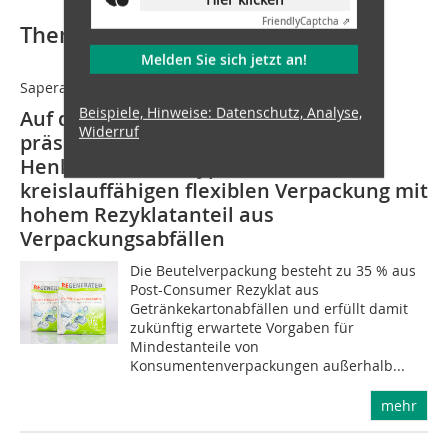
Friendly
Captcha ⇗
Thematisch passende Artikel:
Melden Sie sich jetzt an!
Saperatec GmbH / Wentus / Henkel
Beispiele, Hinweise: Datenschutz, Analyse,
Auf der K Messe in Düsseldorf
Widerruf
präsentieren saperatec, Wentus und
Henkel den Prototyp einer
kreislauffähigen flexiblen Verpackung mit
hohem Rezyklatanteil aus
Verpackungsabfällen
Die Beutelverpackung besteht zu 35 % aus
Post-Consumer Rezyklat aus
Getränkekartonabfällen und erfüllt damit
zukünftig erwartete Vorgaben für
Mindestanteile von
Konsumentenverpackungen außerhalb...
mehr