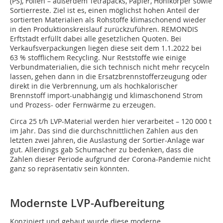
(PS), Folien – außerdem Tetrapacks, Papier, Hohlkörper sowie
Sortierreste. Ziel ist es, einen möglichst hohen Anteil der
sortierten Materialien als Rohstoffe klimaschonend wieder
in den Produktionskreislauf zurückzuführen. REMONDIS
Erftstadt erfüllt dabei alle gesetzlichen Quoten. Bei
Verkaufsverpackungen liegen diese seit dem 1.1.2022 bei
63 % stofflichem Recycling. Nur Reststoffe wie einige
Verbundmaterialien, die sich technisch nicht mehr recyceln
lassen, gehen dann in die Ersatzbrennstofferzeugung oder
direkt in die Verbrennung, um als hochkalorischer
Brennstoff import-unabhängig und klimaschonend Strom
und Prozess- oder Fernwärme zu erzeugen.
Circa 25 t/h LVP-Material werden hier verarbeitet – 120 000 t
im Jahr. Das sind die durchschnittlichen Zahlen aus den
letzten zwei Jahren, die Auslastung der Sortier-Anlage war
gut. Allerdings gab Schumacher zu bedenken, dass die
Zahlen dieser Periode aufgrund der Corona-Pandemie nicht
ganz so repräsentativ sein könnten.
Modernste LVP-Aufbereitung
Konzipiert und gebaut wurde diese moderne