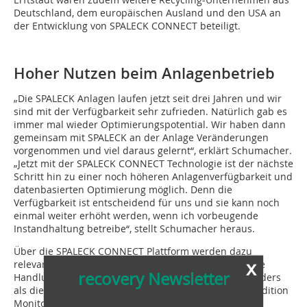
Deutschland, dem europäischen Ausland und den USA an
der Entwicklung von SPALECK CONNECT beteiligt.
Hoher Nutzen beim Anlagenbetrieb
„Die SPALECK Anlagen laufen jetzt seit drei Jahren und wir
sind mit der Verfügbarkeit sehr zufrieden. Natürlich gab es
immer mal wieder Optimierungspotential. Wir haben dann
gemeinsam mit SPALECK an der Anlage Veränderungen
vorgenommen und viel daraus gelernt“, erklärt Schumacher.
„Jetzt mit der SPALECK CONNECT Technologie ist der nächste
Schritt hin zu einer noch höheren Anlagenverfügbarkeit und
datenbasierten Optimierung möglich. Denn die
Verfügbarkeit ist entscheidend für uns und sie kann noch
einmal weiter erhöht werden, wenn ich vorbeugende
Instandhaltung betreibe“, stellt Schumacher heraus.
Über die SPALECK CONNECT Plattform werden dazu
x
relevante Ereignisse frühzeitig angezeigt und konkrete
recovery Newsletter
Handlungsempfehlungen gegeben. Jörg Halladin: „Anders
als die menschliche Wahrnehmung basiert unser Condition
Monitoring auf den permanent vorliegenden