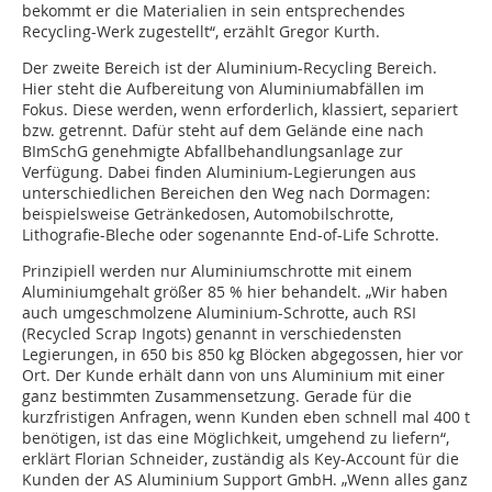
bekommt er die Materialien in sein entsprechendes
Recycling-Werk zugestellt“, erzählt Gregor Kurth.
Der zweite Bereich ist der Aluminium-Recycling Bereich.
Hier steht die Aufbereitung von Aluminiumabfällen im
Fokus. Diese werden, wenn erforderlich, klassiert, separiert
bzw. getrennt. Dafür steht auf dem Gelände eine nach
BImSchG genehmigte Abfallbehandlungsanlage zur
Verfügung. Dabei finden Aluminium-Legierungen aus
unterschiedlichen Bereichen den Weg nach Dormagen:
beispielsweise Getränkedosen, Automobilschrotte,
Lithografie-Bleche oder sogenannte End-of-Life Schrotte.
Prinzipiell werden nur Aluminiumschrotte mit einem
Aluminiumgehalt größer 85 % hier behandelt. „Wir haben
auch umgeschmolzene Aluminium-Schrotte, auch RSI
(Recycled Scrap Ingots) genannt in verschiedensten
Legierungen, in 650 bis 850 kg Blöcken abgegossen, hier vor
Ort. Der Kunde erhält dann von uns Aluminium mit einer
ganz bestimmten Zusammensetzung. Gerade für die
kurzfristigen Anfragen, wenn Kunden eben schnell mal 400 t
benötigen, ist das eine Möglichkeit, umgehend zu liefern“,
erklärt Florian Schneider, zuständig als Key-Account für die
Kunden der AS Aluminium Support GmbH. „Wenn alles ganz