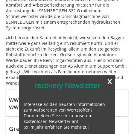
Komfort und Arbeitserleichterung mit sich.“ Für die
Ausrüstung des SENNEBOGEN 822 G mit einem
Schnellwechsler wurde die Umschlagmaschine von
SENNEBOGEN mit einem entsprechenden hydraulischen
System vorgerüstet.
„Ich bereue den Kauf definitiv nicht, wir setzen den Bagger
mittlerweile ganz vielfältig ein“, resümiert Kurth. Und er
sieht die Zukunft im Recycling, allein um den steigenden
Rohstoffbedarf zu decken. Große regionale Aluminium-
Werke bauen ihre Recyclingaktivitäten aus. Hier sind dann
auch die Dienstleistungen der AS Aluminium Support GmbH
gefragt. „Wir möchten als Familienunternehmen weiter
expandieren und uns unsere Flexibilität, Schnelligkeit und
x
Wendigkeit erhalten“, so Kurth.
recovery Newsletter
www.alu-support.de
Interesse an den neusten Informationen
www.sennebogen.com
zum Aufbereiten von Wertstoffen?
Dann melden Sie sich zu unserem
kostenlosen Newsletter an!
6x im Jahr erfahren Sie mehr zu:
Green Efficiency Technologie