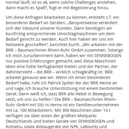
normal läuft, ist es ok, wenn solche Challenges anstehen,
dann macht es Spaß“, fügt er mit Begeisterung hinzu.
Um diese Anfragen bearbeiten zu können, entsteht z.T. ein
besonderer Bedarf an Geräten. „Beispielsweise verändert
sich der Inbound unserer Kunden. Dann benötigen wir
kurzfristig entsprechende Umschlagmaschinen um dem
Bedarf gerecht zu werden. Auch hier haben wir uns ein
Netzwerk geschaffen“, berichtet Kurth. „Wir arbeiten mit der
BRR – Baumaschinen Rhein-Ruhr GmbH zusammen. Solange
ich mich zurückerinnern kann, haben wir mit SENNEBOGEN
nur positive Erfahrungen gemacht, weil diese Maschinen
eben eine hohe Verfügbarkeit bieten und der Partner, der
dahintersteht – die BRR – wirklich schlagkräftig ist. BRR
arbeitet genauso wie wir. Wenn ich einen besonderen
Bedarf habe, rufe ich Patrick Spiller bei der BRR Herne an
und sage, ich brauche Unterstützung mit einem bestimmten
Gerät. Dann weiß ich, dass BRR alle Hebel in Bewegung
setzt, um uns zu helfen.“ Die BRR – Baumaschinen Rhein-
Ruhr GmbH mit Sitz in Herne ist ein Familienunternehmen
mit ca. 100 Mitarbeitern. Mit 300 Maschinen über 14 t
verfügen sie über einen der größten Mietparks
Deutschlands und bieten Geräte von SENNEBOGEN und
Komatsu sowie Anbaugeräte von NPK, LaBounty und