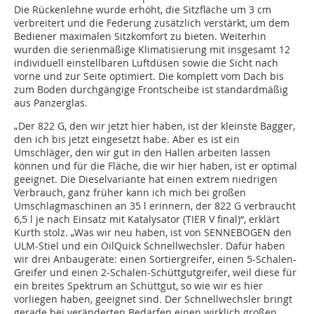
Die Rückenlehne wurde erhöht, die Sitzfläche um 3 cm
verbreitert und die Federung zusätzlich verstärkt, um dem
Bediener maximalen Sitzkomfort zu bieten. Weiterhin
wurden die serienmäßige Klimatisierung mit insgesamt 12
individuell einstellbaren Luftdüsen sowie die Sicht nach
vorne und zur Seite optimiert. Die komplett vom Dach bis
zum Boden durchgängige Frontscheibe ist standardmäßig
aus Panzerglas.
„Der 822 G, den wir jetzt hier haben, ist der kleinste Bagger,
den ich bis jetzt eingesetzt habe. Aber es ist ein
Umschläger, den wir gut in den Hallen arbeiten lassen
können und für die Fläche, die wir hier haben, ist er optimal
geeignet. Die Dieselvariante hat einen extrem niedrigen
Verbrauch, ganz früher kann ich mich bei großen
Umschlagmaschinen an 35 l erinnern, der 822 G verbraucht
6,5 l je nach Einsatz mit Katalysator (TIER V final)“, erklärt
Kurth stolz. „Was wir neu haben, ist von SENNEBOGEN den
ULM-Stiel und ein OilQuick Schnellwechsler. Dafür haben
wir drei Anbaugeräte: einen Sortiergreifer, einen 5-Schalen-
Greifer und einen 2-Schalen-Schüttgutgreifer, weil diese für
ein breites Spektrum an Schüttgut, so wie wir es hier
vorliegen haben, geeignet sind. Der Schnellwechsler bringt
gerade bei veränderten Bedarfen einen wirklich großen