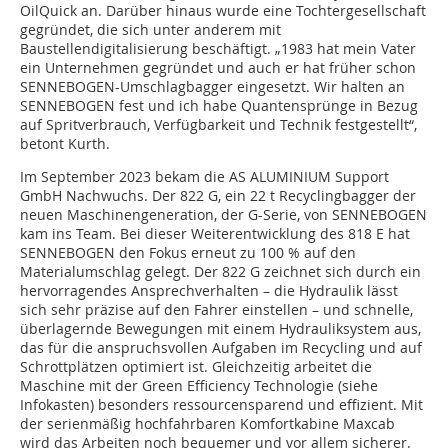
OilQuick an. Darüber hinaus wurde eine Tochtergesellschaft
gegründet, die sich unter anderem mit
Baustellendigitalisierung beschäftigt. „1983 hat mein Vater
ein Unternehmen gegründet und auch er hat früher schon
SENNEBOGEN-Umschlagbagger eingesetzt. Wir halten an
SENNEBOGEN fest und ich habe Quantensprünge in Bezug
auf Spritverbrauch, Verfügbarkeit und Technik festgestellt“,
betont Kurth.
Im September 2023 bekam die AS ALUMINIUM Support
GmbH Nachwuchs. Der 822 G, ein 22 t Recyclingbagger der
neuen Maschinengeneration, der G-Serie, von SENNEBOGEN
kam ins Team. Bei dieser Weiterentwicklung des 818 E hat
SENNEBOGEN den Fokus erneut zu 100 % auf den
Materialumschlag gelegt. Der 822 G zeichnet sich durch ein
hervorragendes Ansprechverhalten – die Hydraulik lässt
sich sehr präzise auf den Fahrer einstellen – und schnelle,
überlagernde Bewegungen mit einem Hydrauliksystem aus,
das für die anspruchsvollen Aufgaben im Recycling und auf
Schrottplätzen optimiert ist. Gleichzeitig arbeitet die
Maschine mit der Green Efficiency Technologie (siehe
Infokasten) besonders ressourcensparend und effizient. Mit
der serienmäßig hochfahrbaren Komfortkabine Maxcab
wird das Arbeiten noch bequemer und vor allem sicherer.