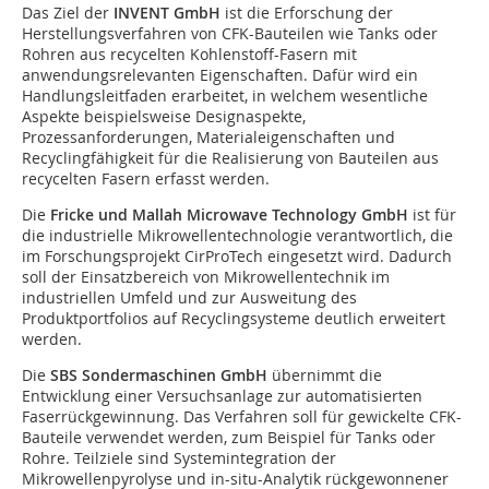
Das Ziel der
INVENT GmbH
ist die Erforschung der
Herstellungsverfahren von CFK-Bauteilen wie Tanks oder
Rohren aus recycelten Kohlenstoff-Fasern mit
anwendungsrelevanten Eigenschaften. Dafür wird ein
Handlungsleitfaden erarbeitet, in welchem wesentliche
Aspekte beispielsweise Designaspekte,
Prozessanforderungen, Materialeigenschaften und
Recyclingfähigkeit für die Realisierung von Bauteilen aus
recycelten Fasern erfasst werden.
Die
Fricke und Mallah Microwave Technology GmbH
ist für
die industrielle Mikrowellentechnologie verantwortlich, die
im Forschungsprojekt CirProTech eingesetzt wird. Dadurch
soll der Einsatzbereich von Mikrowellentechnik im
industriellen Umfeld und zur Ausweitung des
Produktportfolios auf Recyclingsysteme deutlich erweitert
werden.
Die
SBS Sondermaschinen GmbH
übernimmt die
Entwicklung einer Versuchsanlage zur automatisierten
Faserrückgewinnung. Das Verfahren soll für gewickelte CFK-
Bauteile verwendet werden, zum Beispiel für Tanks oder
Rohre. Teilziele sind Systemintegration der
Mikrowellenpyrolyse und in-situ-Analytik rückgewonnener