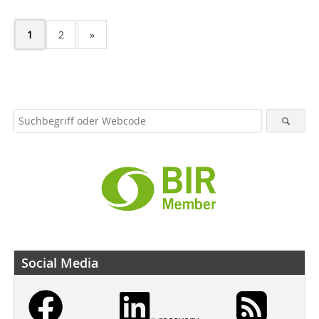
1
2
»
Social Media