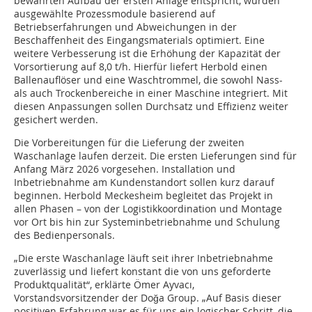
bewährten Aufbau der ersten Anlage entspricht, wurden
ausgewählte Prozessmodule basierend auf
Betriebserfahrungen und Abweichungen in der
Beschaffenheit des Eingangsmaterials optimiert. Eine
weitere Verbesserung ist die Erhöhung der Kapazität der
Vorsortierung auf 8,0 t/h. Hierfür liefert Herbold einen
Ballenauflöser und eine Waschtrommel, die sowohl Nass-
als auch Trockenbereiche in einer Maschine integriert. Mit
diesen Anpassungen sollen Durchsatz und Effizienz weiter
gesichert werden.
Die Vorbereitungen für die Lieferung der zweiten
Waschanlage laufen derzeit. Die ersten Lieferungen sind für
Anfang März 2026 vorgesehen. Installation und
Inbetriebnahme am Kundenstandort sollen kurz darauf
beginnen. Herbold Meckesheim begleitet das Projekt in
allen Phasen – von der Logistikkoordination und Montage
vor Ort bis hin zur Systeminbetriebnahme und Schulung
des Bedienpersonals.
„Die erste Waschanlage läuft seit ihrer Inbetriebnahme
zuverlässig und liefert konstant die von uns geforderte
Produktqualität“, erklärte Ömer Ayvacı,
Vorstandsvorsitzender der Doğa Group. „Auf Basis dieser
positiven Erfahrung war es für uns ein logischer Schritt, die