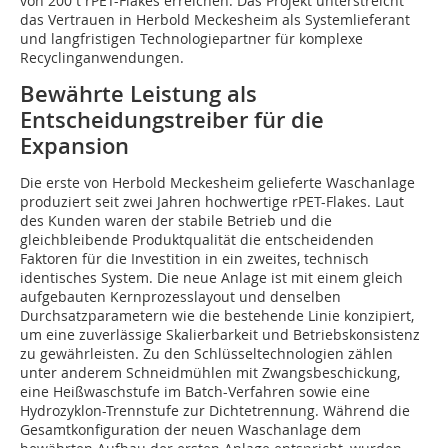
von 200 t rPET-Flakes erreichen. Das Projekt unterstreicht
das Vertrauen in Herbold Meckesheim als Systemlieferant
und langfristigen Technologiepartner für komplexe
Recyclinganwendungen.
Bewährte Leistung als
Entscheidungstreiber für die
Expansion
Die erste von Herbold Meckesheim gelieferte Waschanlage
produziert seit zwei Jahren hochwertige rPET-Flakes. Laut
des Kunden waren der stabile Betrieb und die
gleichbleibende Produktqualität die entscheidenden
Faktoren für die Investition in ein zweites, technisch
identisches System. Die neue Anlage ist mit einem gleich
aufgebauten Kernprozesslayout und denselben
Durchsatzparametern wie die bestehende Linie konzipiert,
um eine zuverlässige Skalierbarkeit und Betriebskonsistenz
zu gewährleisten. Zu den Schlüsseltechnologien zählen
unter anderem Schneidmühlen mit Zwangsbeschickung,
eine Heißwaschstufe im Batch-Verfahren sowie eine
Hydrozyklon-Trennstufe zur Dichtetrennung. Während die
Gesamtkonfiguration der neuen Waschanlage dem