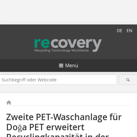
DE
EN
Menü
Zweite PET-Waschanlage für
Do
ğ
a PET erweitert