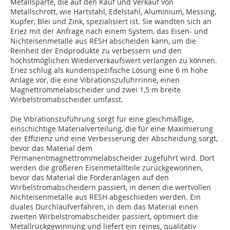
Metallsparte, die auf den Kauf und Verkauf von
Metallschrott, wie Hartstahl, Edelstahl, Aluminium, Messing,
Kupfer, Blei und Zink, spezialisiert ist. Sie wandten sich an
Eriez mit der Anfrage nach einem System, das Eisen- und
Nichteisenmetalle aus RESH abscheiden kann, um die
Reinheit der Endprodukte zu verbessern und den
höchstmöglichen Wiederverkaufswert verlangen zu können.
Eriez schlug als kundenspezifische Lösung eine 6 m hohe
Anlage vor, die eine Vibrationszuführrinne, einen
Magnettrommelabscheider und zwei 1,5 m breite
Wirbelstromabscheider umfasst.
Die Vibrationszuführung sorgt für eine gleichmäßige,
einschichtige Materialverteilung, die für eine Maximierung
der Effizienz und eine Verbesserung der Abscheidung sorgt,
bevor das Material dem
Permanentmagnettrommelabscheider zugeführt wird. Dort
werden die größeren Eisenmetallteile zurückgewonnen,
bevor das Material die Förderanlagen auf den
Wirbelstromabscheidern passiert, in denen die wertvollen
Nichteisenmetalle aus RESH abgeschieden werden. Ein
duales Durchlaufverfahren, in dem das Material einen
zweiten Wirbelstromabscheider passiert, optimiert die
Metallrückgewinnung und liefert ein reines, qualitativ