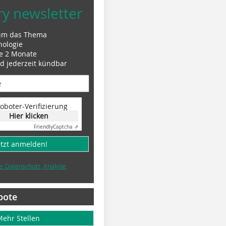
ry newsletter
um das Thema
nologie
le 2 Monate
nd jederzeit kündbar
oboter-Verifizierung
Hier klicken
Friendly
Captcha ⇗
etzt anmelden!
e: Datenschutz, Analyse,
bote
Mehr Stellen