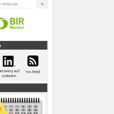
a
recovery auf
rss-feed
Linkedin