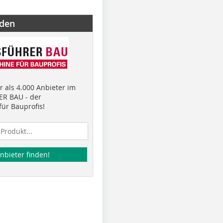
nden
 als 4.000 Anbieter im
R BAU - der
ür Bauprofis!
nbieter finden!