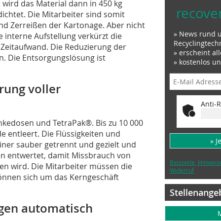
t wird das Material dann in 450 kg
recove
chtet. Die Mitarbeiter sind somit
nd Zerreißen der Kartonage. Aber nicht
» News rund 
e interne Aufstellung verkürzt die
Recyclingtech
 Zeitaufwand. Die Reduzierung der
» erscheint al
n. Die Entsorgungslösung ist
» kostenlos u
rung voller
Anti-R
änkedosen und TetraPak®. Bis zu 10 000
 entleert. Die Flüssigkeiten und
» J
er sauber getrennt und gezielt und
en entwertet, damit Missbrauch von
Beispiele, Hinweis
en wird. Die Mitarbeiter müssen die
Widerruf
 können sich um das Kerngeschäft
Stellenange
gen automatisch