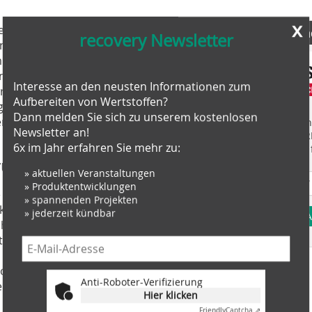
x
er BaleTainer einen leichten Einwurf
Anbieter fi
recovery Newsletter
en PET-Flaschen. Der kompakte
 Betrieb aufgestellt werden, so ist die
d und die Kosten für lange
Interesse an den neusten Informationen zum
etriebliche Logistik wird verbessert.
Aufbereiten von Wertstoffen?
eschaffen. Die BaleTainer Ballen
Dann melden Sie sich zu unserem kostenlosen
erkauft werden und erzielen höchste
Finden Sie mehr
Newsletter an!
EINKAUFSFÜHRE
6x im Jahr erfahren Sie mehr zu:
Suchmaschine f
rung bis 97%
» aktuellen Veranstaltungen
» Produktentwicklungen
 die Volumenreduzierung von losem EPS
» spannenden Projekten
 kein Bedienpersonal erforderlich. Die
» jederzeit kündbar
A
 händisch oder automatisch befüllt
t sie eine volle Auslastung von LKW-
ca. 800 kg losem EPS auf 24 t
kosten werden drastisch gesenkt und
Anti-Roboter-Verifizierung
rkauft.
Hier klicken
Friendly
Captcha ⇗