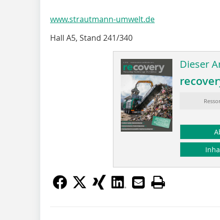
www.strautmann-umwelt.de
Hall A5, Stand 241/340
Dieser Ar
recover
Ressor
A
Inha