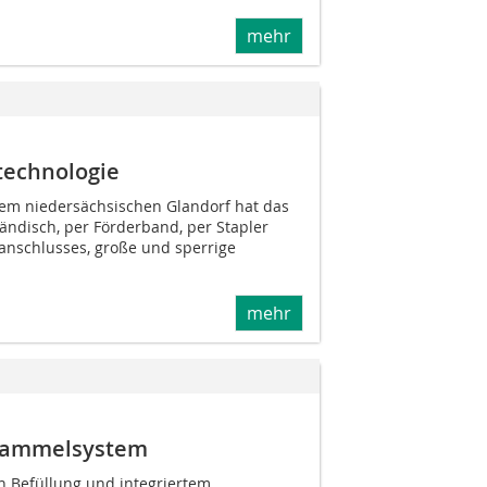
mehr
technologie
m niedersächsischen Glandorf hat das
ändisch, per Förderband, per Stapler
anschlusses, große und sperrige
mehr
 Sammelsystem
n Befüllung und integriertem