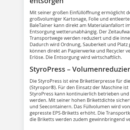
entsorgen
Mit seiner großen Einfüllöffnung ermöglicht d
großvolumiger Kartonage, Folie und entleert
BaleTainer kann direkt am Materialanfallort im
Entsorgung wetterunabhängig. Der Zeitaufwan
Transportwege werden reduziert und die innerb
Dadurch wird Ordnung, Sauberkeit und Platz g
können direkt an Papierwerke und Recycler v
Erlöse. Die Entsorgung wird wirtschaftlich.
StyroPress – Volumenreduzie
Die StyroPress ist eine Brikettierpresse für
(Styropor®). Für den Einsatz der Maschine ist
StyroPress kann kontinuierlich betrieben und
werden. Mit seiner hohen Brikettdichte sicher
und Seecontainern. Das Füllvolumen wird von 
gepresste EPS-Briketts erhöht. Die Transport
die Briketts werden zudem gewinnbringend ve